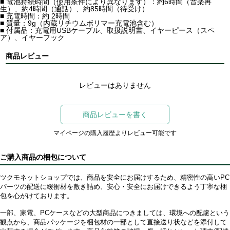
■ 電池持続時間（使用条件により異なります）：約6時間（音楽再
生）、約4時間（通話）、約85時間（待受け）
■ 充電時間：約 2時間
■ 質量：9g（内蔵リチウムボリマー充電池含む）
■ 付属品：充電用USBケーブル、取扱説明書、イヤーピース（スペ
ア）、イヤーフック
商品レビュー
レビューはありません
商品レビューを書く
マイページの購入履歴よりレビュー可能です
ご購入商品の梱包について
ツクモネットショップでは、商品を安全にお届けするため、精密性の高いPC
パーツの配送に緩衝材を敷き詰め、安心・安全にお届けできるよう丁寧な梱
包を心がけております。
一部、家電、PCケースなどの大型商品につきましては、環境への配慮という
観点から、商品パッケージを梱包材の一部として直接送り状などを添付して