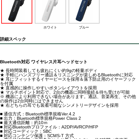
ホワイト
ブルー
詳細スペック
Bluetooth対応 ワイヤレス片耳ヘッドセット
★ 長時間装着しても疲れにくい約9gの軽量ボディ
★ 手軽にハンズフリー通話＆リスニングが楽しめるBluetoothに対応
★ 耳にフィットするイヤーピースを採用＆落下防止用のイヤーフック
を付属
★ 直感的に操作しやすいボタンレイアウトを採用
★ マルチポイント対応で、2台の機器に同時接続＆待ち受けが可能
※ 機器により利用できない場合があります。通話、音楽再生、その他
の操作は2台同時にはできません
★ 右どちらの耳でも装着可能なシンメトリーデザインを採用
■ 通信方式：Bluetooth標準規格Ver.4.2
■ 出力：Bluetooth標準規格Power Class 2
■ 最大通信距離：約10ｍ
■ 対応Bluetoothプロファイル：A2DP/AVRCP/HFP
■ 対応コーディック：SBC
■ 対応コンテンツ保護：SCMS-T 方式