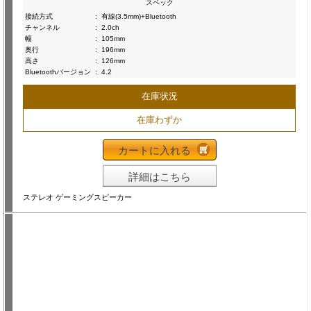
スペック
接続方式
:
有線(3.5mm)+Bluetooth
チャンネル
:
2.0ch
幅
:
105mm
奥行
:
196mm
高さ
:
126mm
Bluetoothバージョン
:
4.2
在庫状況
在庫わずか
カートに入れる
詳細はこちら
ステレオ ゲーミングスピーカー