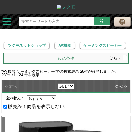
ツクモネットショップ
AV機器
ゲーミングスピーカー
ツクモネットショップ
AV機器
ゲーミングスピーカー
ひらく
+
絞込条件
“
AV機器,ゲーミングスピーカー
”での検索結果
28
件が該当しました。
28
件中
1 - 24
件を表示
<<
>>
前へ
次へ
並べ替え：
販売終了商品を表示しない