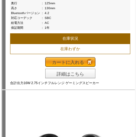
奥行
:
125mm
高さ
:
130mm
Bluetoothバージョン
:
4.2
対応コーデック
:
SBC
給電方法
:
AC
保証期間
:
1年
在庫状況
在庫わずか
カートに入れる
詳細はこちら
合計出力16W 2.75インチフルレンジ ゲーミングスピーカー