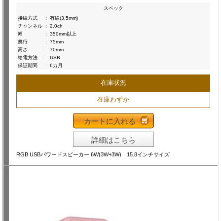
スペック
接続方式
:
有線(3.5mm)
チャンネル
:
2.0ch
幅
:
350mm以上
奥行
:
75mm
高さ
:
70mm
給電方法
:
USB
保証期間
:
6カ月
在庫状況
在庫わずか
カートに入れる
詳細はこちら
RGB USBパワードスピーカー 6W(3W+3W) 15.8インチサイズ