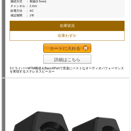
接続方式
:
有線(3.5mm)
チャンネル
:
2.0ch
給電方法
:
AC
保証期間
:
1年
在庫状況
在庫わずか
カートに入れる
詳細はこちら
3ドライバーMTM構成＆BassXPortで音楽にベストなオーディオパフォーマンス
を実現するステレオスピーカー