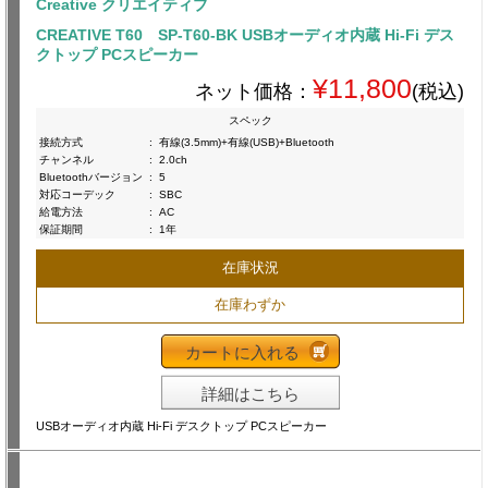
Creative クリエイティブ
CREATIVE T60 SP-T60-BK USBオーディオ内蔵 Hi-Fi デス
クトップ PCスピーカー
¥11,800
ネット価格：
(税込)
スペック
接続方式
:
有線(3.5mm)+有線(USB)+Bluetooth
チャンネル
:
2.0ch
Bluetoothバージョン
:
5
対応コーデック
:
SBC
給電方法
:
AC
保証期間
:
1年
在庫状況
在庫わずか
カートに入れる
詳細はこちら
USBオーディオ内蔵 Hi-Fi デスクトップ PCスピーカー