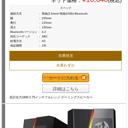
ネット価格：
(税込)
スペック
接続方式
:
有線(3.5mm)+有線(USB)+Bluetooth
幅
:
105mm
奥行
:
125mm
高さ
:
130mm
Bluetoothバージョン
:
4.2
対応コーデック
:
SBC
給電方法
:
AC
保証期間
:
1年
在庫状況
在庫わずか
カートに入れる
詳細はこちら
合計出力16W 2.75インチフルレンジ ゲーミングスピーカー