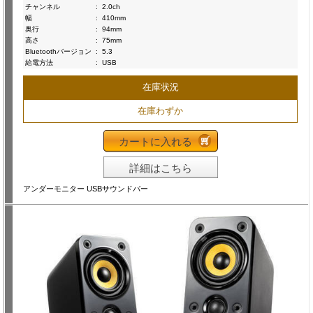
チャンネル
:
2.0ch
幅
:
410mm
奥行
:
94mm
高さ
:
75mm
Bluetoothバージョン
:
5.3
給電方法
:
USB
在庫状況
在庫わずか
カートに入れる
詳細はこちら
アンダーモニター USBサウンドバー