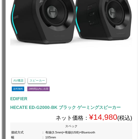
AV機器
スピーカー
送料無料
24時間以内に出荷
EDIFIER
HECATE ED-G2000-BK ブラック ゲーミングスピーカー
¥14,980
ネット価格：
(税込)
スペック
接続方式
:
有線(3.5mm)+有線(USB)+Bluetooth
幅
:
105mm