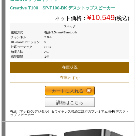
Creative T100 SP-T100-BK デスクトップスピーカー
¥10,549
ネット価格：
(税込)
スペック
接続方式
:
有線(3.5mm)+Bluetooth
チャンネル
:
2.0ch
Bluetoothバージョン
:
5
対応コーデック
:
SBC
給電方法
:
AC
保証期間
:
1年
在庫状況
在庫わずか
カートに入れる
詳細はこちら
有線（アナログ/デジタル）＆ワイヤレス接続に対応のプレミアムHi-Fi デスクト
ップ スピーカー