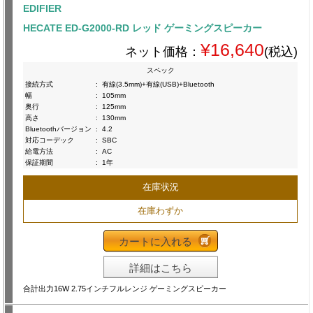
EDIFIER
HECATE ED-G2000-RD レッド ゲーミングスピーカー
¥16,640
ネット価格：
(税込)
スペック
接続方式
:
有線(3.5mm)+有線(USB)+Bluetooth
幅
:
105mm
奥行
:
125mm
高さ
:
130mm
Bluetoothバージョン
:
4.2
対応コーデック
:
SBC
給電方法
:
AC
保証期間
:
1年
在庫状況
在庫わずか
カートに入れる
詳細はこちら
合計出力16W 2.75インチフルレンジ ゲーミングスピーカー