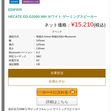
送料無料
24時間以内に出荷
EDIFIER
HECATE ED-G2000-WH ホワイト ゲーミングスピーカー
¥15,210
ネット価格：
(税込)
スペック
接続方式
:
有線(3.5mm)+有線(USB)+Bluetooth
幅
:
105mm
奥行
:
125mm
高さ
:
130mm
Bluetoothバージョン
:
4.2
対応コーデック
:
SBC
給電方法
:
AC
保証期間
:
1年
在庫状況
在庫わずか
カートに入れる
詳細はこちら
合計出力16W 2.75インチフルレンジ ゲーミングスピーカー