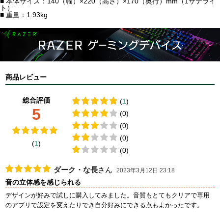
■ 本体サイズ：140（幅）×220（高さ）×170（奥行）mm（1サテライ
ト）
■ 重量：1.93kg
商品レビュー
総合評価
(
1
)
5
(0)
(0)
(0)
(
1
)
(0)
ダーク・な長
さん
2023年3月12日 23:18
音の立体感を感じられる
デザインが好みで試しに購入してみました。音質もとてもクリアで専用
のアプリで設定を変えたりでき自分好みにできる点もよかったです。