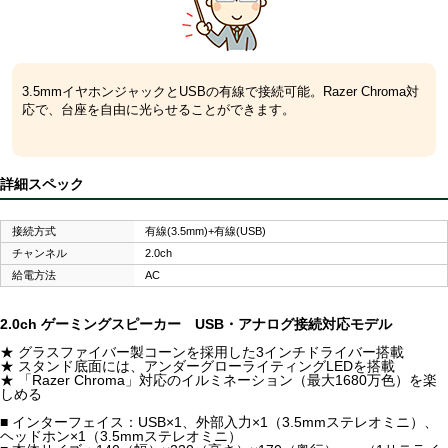
3.5mmイヤホンジャックとUSBの有線で接続可能。Razer Chroma対
応で、台座を自由に光らせることができます。
詳細スペック
接続方式
有線(3.5mm)+有線(USB)
チャンネル
2.0ch
給電方法
AC
2.0ch ゲーミングスピーカー USB・アナログ接続対応モデル
★ グラスファイバー製コーンを採用した3インチドライバー搭載
★ スタンド底面には、アンダーグローライティングLEDを搭載
★ 「Razer Chroma」対応のイルミネーション（最大1680万色）を楽
しめる
■ インターフェイス：USB×1、外部入力×1（3.5mmステレオミニ）、
ヘッドホン×1（3.5mmステレオミニ）