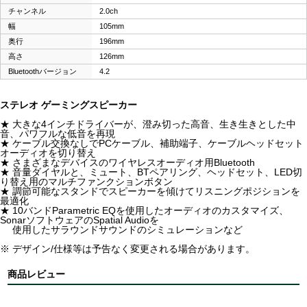
チャンネル
2.0ch
幅
105mm
奥行
196mm
高さ
126mm
Bluetoothバージョン
4.2
ステレオ ゲーミングスピーカー
★ 大きな4インチドライバーが、澄み切った高音、生き生きとした中
音、パワフルな低音を再現
★ ケーブル交換なしでPCケーブル、補助端子、ケーブルヘッドセット
オーディオを切り替え
★ さまざまなデバイスのワイヤレスオーディオ用Bluetooth
★ 音量ダイヤルと、ミュート、BTペアリング、ヘッドセット、LED切
り替え用のマルチファンクションボタン
★ 調節可能なスタンドでスピーカーを傾けてリスニングポジションを
最適化
★ 10バンドParametric EQを使用したオーディオのカスタマイズ、
SonarソフトウェアのSpatial Audioを
使用したサラウンドサウンドのシミュレーションなど
※ デザイン/仕様等は予告なく変更される場合があります。
商品レビュー