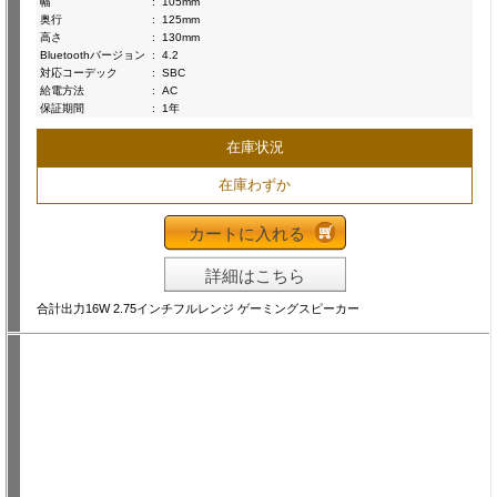
幅
:
105mm
奥行
:
125mm
高さ
:
130mm
Bluetoothバージョン
:
4.2
対応コーデック
:
SBC
給電方法
:
AC
保証期間
:
1年
在庫状況
在庫わずか
カートに入れる
詳細はこちら
合計出力16W 2.75インチフルレンジ ゲーミングスピーカー