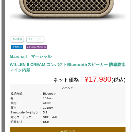
AV機器
スピーカー
送料無料
24時間以内に出荷
Marshall マーシャル
WILLEN II CREAM コンパクトBluetoothスピーカー 防塵防水
マイク内蔵
¥17,980
ネット価格：
(税込)
スペック
接続方式
:
Bluetooth
幅
:
101mm
奥行
:
44mm
高さ
:
101mm
Bluetoothバージョン
:
5.3
対応コーデック
:
SBC、AAC
給電方法
:
USB