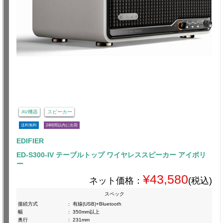
AV機器
スピーカー
送料無料
24時間以内に出荷
EDIFIER
ED-S300-IV テーブルトップ ワイヤレススピーカー アイボリ
ー
¥43,580
ネット価格：
(税込)
スペック
接続方式
:
有線(USB)+Bluetooth
幅
:
350mm以上
奥行
:
231mm