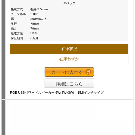
スペック
接続方式
:
有線(3.5mm)
チャンネル
:
2.0ch
幅
:
350mm以上
奥行
:
75mm
高さ
:
70mm
給電方法
:
USB
保証期間
:
6カ月
在庫状況
在庫わずか
カートに入れる
詳細はこちら
RGB USBパワードスピーカー 6W(3W+3W) 15.8インチサイズ