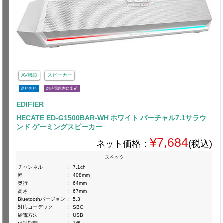
AV機器
スピーカー
送料無料
24時間以内に出荷
EDIFIER
HECATE ED-G1500BAR-WH ホワイト バーチャル7.1サラウ
ンド ゲーミングスピーカー
¥7,684
ネット価格：
(税込)
スペック
チャンネル
:
7.1ch
幅
:
408mm
奥行
:
64mm
高さ
:
67mm
Bluetoothバージョン
:
5.3
対応コーデック
:
SBC
給電方法
:
USB
保証期間
:
1年