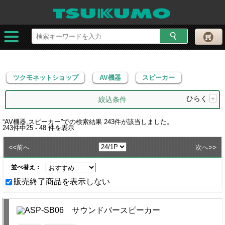
ツクモネットショップ
AV機器
スピーカー
ツクモネットショップ
AV機器
スピーカー
ひらく
+
絞込条件
“
AV機器,スピーカー
”での検索結果
243
件が該当しました。
243
件中
25 - 48
件を表示
<<
>>
前へ
次へ
並べ替え：
販売終了商品を表示しない