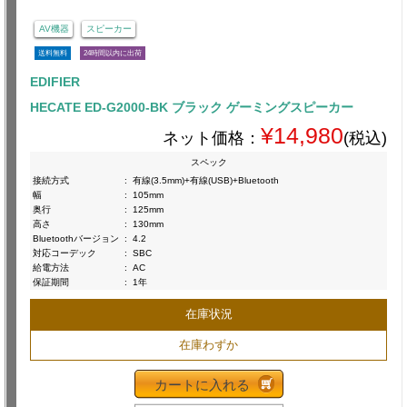
AV機器
スピーカー
送料無料
24時間以内に出荷
EDIFIER
HECATE ED-G2000-BK ブラック ゲーミングスピーカー
¥14,980
ネット価格：
(税込)
スペック
接続方式
:
有線(3.5mm)+有線(USB)+Bluetooth
幅
:
105mm
奥行
:
125mm
高さ
:
130mm
Bluetoothバージョン
:
4.2
対応コーデック
:
SBC
給電方法
:
AC
保証期間
:
1年
在庫状況
在庫わずか
カートに入れる