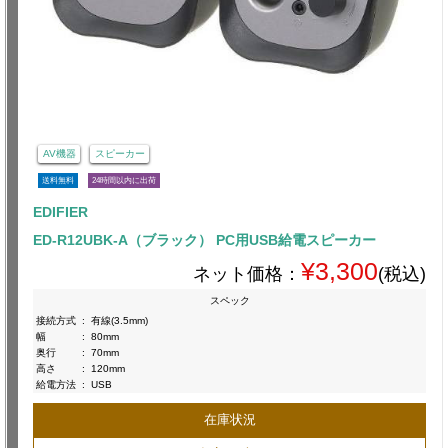
AV機器
スピーカー
送料無料
24時間以内に出荷
EDIFIER
ED-R12UBK-A（ブラック） PC用USB給電スピーカー
¥3,300
ネット価格：
(税込)
スペック
接続方式
:
有線(3.5mm)
幅
:
80mm
奥行
:
70mm
高さ
:
120mm
給電方法
:
USB
在庫状況