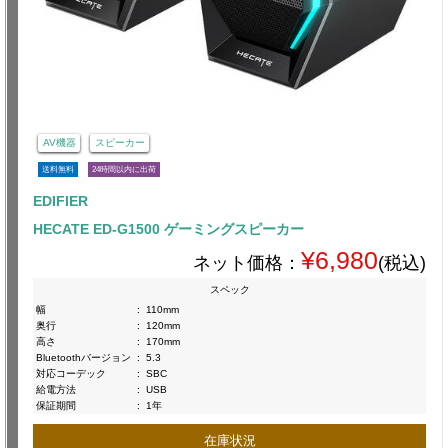
AV機器
スピーカー
送料無料
24時間以内に出荷
EDIFIER
HECATE ED-G1500 ゲーミングスピーカー
¥6,980
ネット価格：
(税込)
スペック
幅
:
110mm
奥行
:
120mm
高さ
:
170mm
Bluetoothバージョン
:
5.3
対応コーデック
:
SBC
給電方法
:
USB
保証期間
:
1年
在庫状況