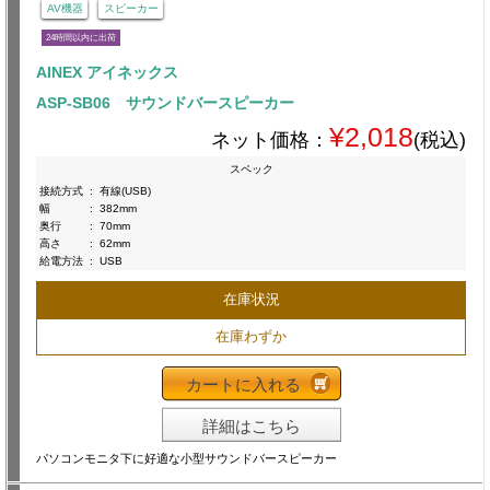
AV機器
スピーカー
24時間以内に出荷
AINEX アイネックス
ASP-SB06 サウンドバースピーカー
¥2,018
ネット価格：
(税込)
スペック
接続方式
:
有線(USB)
幅
:
382mm
奥行
:
70mm
高さ
:
62mm
給電方法
:
USB
在庫状況
在庫わずか
カートに入れる
詳細はこちら
パソコンモニタ下に好適な小型サウンドバースピーカー