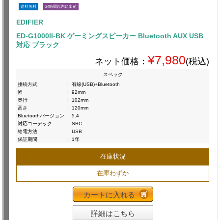
送料無料
24時間以内に出荷
EDIFIER
ED-G1000II-BK ゲーミングスピーカー Bluetooth AUX USB
対応 ブラック
¥7,980
ネット価格：
(税込)
スペック
接続方式
:
有線(USB)+Bluetooth
幅
:
92mm
奥行
:
102mm
高さ
:
120mm
Bluetoothバージョン
:
5.4
対応コーデック
:
SBC
給電方法
:
USB
保証期間
:
1年
在庫状況
在庫わずか
カートに入れる
詳細はこちら