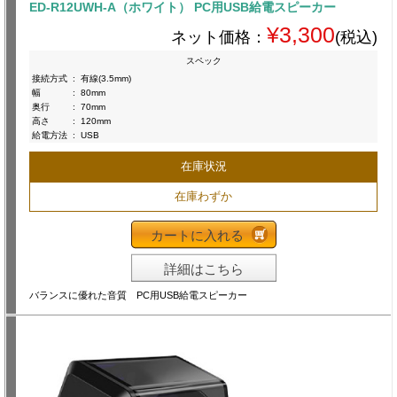
ED-R12UWH-A（ホワイト） PC用USB給電スピーカー
¥3,300
ネット価格：
(税込)
スペック
接続方式
:
有線(3.5mm)
幅
:
80mm
奥行
:
70mm
高さ
:
120mm
給電方法
:
USB
在庫状況
在庫わずか
カートに入れる
詳細はこちら
バランスに優れた音質 PC用USB給電スピーカー