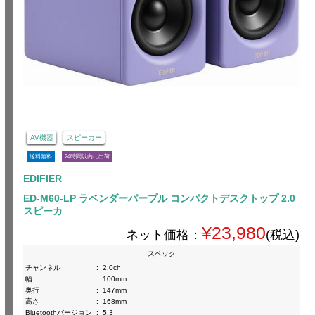
AV機器
スピーカー
送料無料
24時間以内に出荷
EDIFIER
ED-M60-LP ラベンダーパープル コンパクトデスクトップ 2.0
スピーカ
¥23,980
ネット価格：
(税込)
スペック
チャンネル
:
2.0ch
幅
:
100mm
奥行
:
147mm
高さ
:
168mm
Bluetoothバージョン
:
5.3