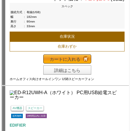
スペック
接続方式
:
有線(USB)
幅
:
182mm
奥行
:
90mm
高さ
:
33mm
在庫状況
在庫わずか
カートに入れる
詳細はこちら
ホームオフィス向けオールインワン USBスピーカーフォン
AV機器
スピーカー
送料無料
24時間以内に出荷
EDIFIER