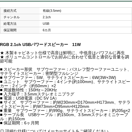
接続方式
有線(3.5mm)
チャンネル
2.1ch
給電方法
USB
保証期間
6カ月
RGB 2.1ch USBパワードスピーカー 11W
★ 木製キャビネット仕様で高音は鮮明に、中低音はパワフルに再生
★ ボリュームコントロールでお好みに合わせて低音と適切な音量を調
節可能
■ スピーカー形状 サブウーファー：バスレフ型ウーファーユニット、
サテライトスピーカー：密閉型フルレンジ
■ サブウーファー：5W、サテライトスピーカー：6W(3W+3W)
■ ユニット サブウーファー：4インチ(約100mm)、サテライトスピー
カー：2インチ（約50mm）×2
■ 周波数特性：150Hz～20KHz
■ 入力端子：3.5mmステレオミニプラグ
■ 電源：USB電源（DC 5V 1A）
■ サイズ サブウーファー：約W230mm×D170mm×H173mm、サテラ
イトスピーカー：約W73mm×D95mm×H120mm
■ 重量 サブウーファー：約990g、サテライトスピーカー：約205g×2
■ ケーブル長 USBケーブル：約150cm、3.5mmステレオミニケーブ
ル：約150cm
■ 保証期間：6ヶ月間
◎ 詳細な仕様についてはメーカーサイトをご確認ください。