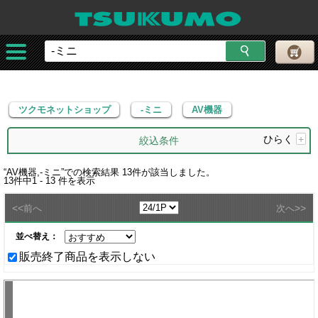
ツクモネットショップ
-ミニ
AV機器
ツクモネットショップ
-ミニ
AV機器
ひらく
+
絞込条件
“
AV機器,-ミニ
”での検索結果
13
件が該当しました。
13
件中
1 - 13
件を表示
<<
>>
前へ
次へ
並べ替え：
販売終了商品を表示しない