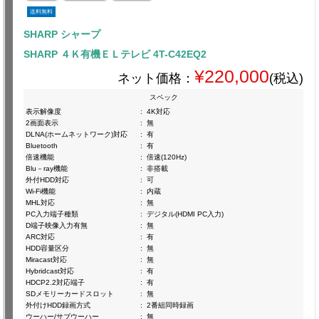
送料無料
SHARP シャープ
SHARP ４Ｋ有機ＥＬテレビ 4T-C42EQ2
¥220,000
ネット価格：
(税込)
スペック
表示解像度
:
4K対応
2画面表示
:
無
DLNA(ホームネットワーク)対応
:
有
Bluetooth
:
有
倍速機能
:
倍速(120Hz)
Blu－ray機能
:
非搭載
外付HDD対応
:
可
Wi-Fi機能
:
内蔵
MHL対応
:
無
PC入力端子種類
:
デジタル(HDMI PC入力)
D端子映像入力有無
:
無
ARC対応
:
有
HDD容量区分
:
無
Miracast対応
:
無
Hybridcast対応
:
有
HDCP2.2対応端子
:
有
SDメモリーカードスロット
:
無
外付けHDD録画方式
:
2番組同時録画
ウーハー/サブウーハー
:
無