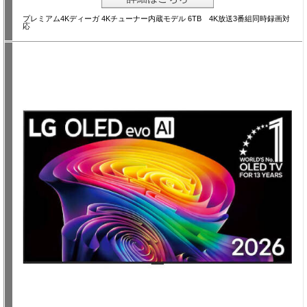
プレミアム4Kディーガ 4Kチューナー内蔵モデル 6TB 4K放送3番組同時録画対
応