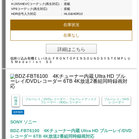
H.265/HEVCコーデック(再生対応)
:
搭載
VP9コーデック(再生対応)
:
搭載
HDR信号入力対応
:
HLG&HDR10
在庫状況
在庫なし
詳細はこちら
低映り込み有機ＥＬパネル ＦＲＯＮＴＯＰＥＮＳＯＵＮＤＳＹＳＴＥＭＰＬＵ
Ｓ Ｍｅｄａｌｉｓｔ Ｓ３
AV
ブルーレイ／DVDレコーダー・ブルーレイディスク
ブルーレイ／DVD
機
プレーヤー・HDDレコーダー
レコーダー
器
送料無料
SONY ソニー
BDZ-FBT6100 4Kチューナー内蔵 Ultra HD ブルーレイ/DVD
レコーダー 6TB 4K放送2番組同時録画対応