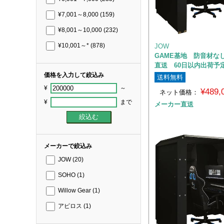
¥7,001～8,000
(159)
¥8,001～10,000
(232)
JOW
¥10,001～*
(878)
GAME基地 防音材な
直送 60日以内出荷予
価格を入力して絞込み
送料無料
¥
～
¥489
ネット価格：
¥
まで
メーカー直送
メーカーで絞込み
JOW
(20)
SOHO
(1)
Willow Gear
(1)
アピロス
(1)