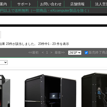
案内
サポート
お問い合わせ
店舗情報
法人営
00円以上で送料無料（一部商品・eXcomputer製品を除く）
索結果
23
件が該当しました。
23
件中
1 - 23
件を表示
<<
<
1
>
>>
販売終了商
最初
最後