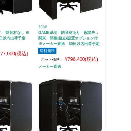
JOW
HT- 防音材なし ※
GAME基地 防音材あり 配送先：
0日以内出荷予定
関東 開梱/組立/設置オプション付
※メーカー直送 60日以内出荷予定
送料無料
377,000(税込)
¥796,400(税込)
ネット価格：
メーカー直送