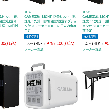
JOW
JOW
 防音材あり 配
GAME基地 -LIGHT- 防音材あり 配
GAME基地 -LIG
組立/設置オ
送先：九州 開梱/組立/設置オプショ
送先：北海道 開梱
直送 60日以
ン付 ※メーカー直送 60日以内出荷
ョン付 ※メーカー
予定
荷予定
送料無料
送料無料
,700(税込)
¥793,100(税込)
¥
ネット価格：
ネット価格：
メーカー直送
メーカー直送