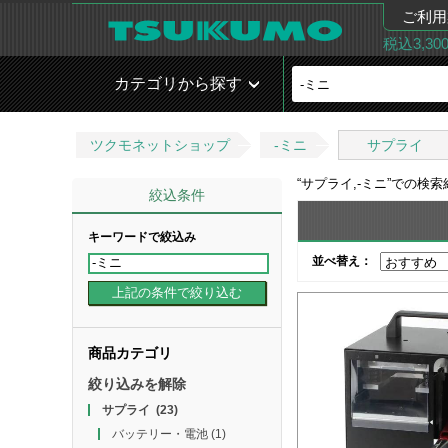
ご利用
税込3,3
カテゴリから探す
ツクモネットショップ
-ミニ
サプライ
“
サプライ,-ミニ
”での検
絞込条件
キーワードで絞込み
並べ替え：
商品カテゴリ
絞り込みを解除
サプライ
(23)
バッテリー・電池
(1)