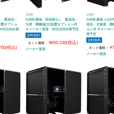
JOW
JOW
し 配送先：
GAME基地 防音材なし 配送先：
GAME基地 -LIG
設置オプショ
九州 開梱/組立/設置オプション付
送先：北海道 開梱
60日以内出荷
※メーカー直送 60日以内出荷予定
ョン付 ※メーカー
荷予定
送料無料
送料無料
¥650,100(税込)
ネット価格：
,700(税込)
¥
ネット価格：
メーカー直送
メーカー直送