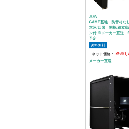
JOW
GAME基地 防音材な
本州/四国 開梱/組立/
ン付 ※メーカー直送 
予定
送料無料
¥590
ネット価格：
メーカー直送