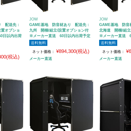
JOW
JOW
り 配送先：
GAME基地 防音材あり 配送先：
GAME基地 防
設置オプショ
九州 開梱/組立/設置オプション付
北海道 開梱/組立
60日以内出荷
※メーカー直送 60日以内出荷予定
※メーカー直送 
送料無料
送料無料
¥894,300(税込)
¥
ネット価格：
ネット価格：
,800(税込)
メーカー直送
メーカー直送