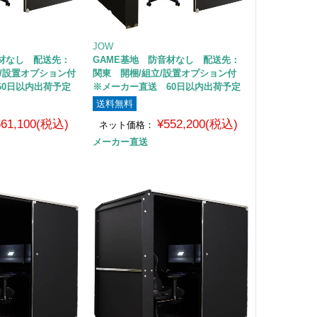
JOW
音材なし 配送先：
GAME基地 防音材なし 配送先：
/設置オプション付
関東 開梱/組立/設置オプション付
60日以内出荷予定
※メーカー直送 60日以内出荷予定
送料無料
661,100(税込)
¥552,200(税込)
ネット価格：
メーカー直送