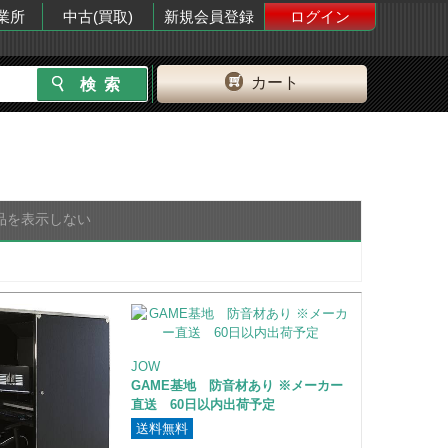
業所
中古(買取)
新規会員登録
ログイン
カート
品を表示しない
JOW
GAME基地 防音材あり ※メーカー
直送 60日以内出荷予定
送料無料