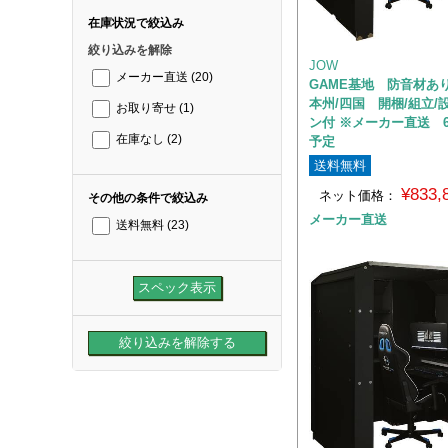
在庫状況で絞込み
絞り込みを解除
JOW
メーカー直送
(20)
GAME基地 防音材あ
本州/四国 開梱/組立/
お取り寄せ
(1)
ン付 ※メーカー直送 
在庫なし
(2)
予定
送料無料
¥833
ネット価格：
その他の条件で絞込み
メーカー直送
送料無料
(23)