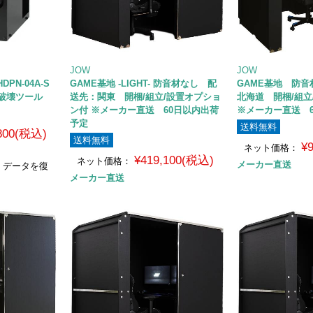
JOW
JOW
PN-04A-S
GAME基地 -LIGHT- 防音材なし 配
GAME基地 防
D破壊ツール
送先：関東 開梱/組立/設置オプショ
北海道 開梱/組立
ン付 ※メーカー直送 60日以内出荷
※メーカー直送 
予定
送料無料
,800(税込)
送料無料
¥
ネット価格：
¥419,100(税込)
ネット価格：
メーカー直送
、データを復
メーカー直送