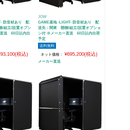
JOW
HT- 防音材あり 配
GAME基地 -LIGHT- 防音材あり 配
/組立/設置オプシ
送先：関東 開梱/組立/設置オプショ
直送 60日以内出
ン付 ※メーカー直送 60日以内出荷
予定
送料無料
793,100(税込)
¥695,200(税込)
ネット価格：
メーカー直送