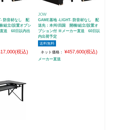
JOW
HT- 防音材なし 配
GAME基地 -LIGHT- 防音材なし 配
/組立/設置オプシ
送先：本州/四国 開梱/組立/設置オ
直送 60日以内出
プション付 ※メーカー直送 60日以
内出荷予定
送料無料
517,000(税込)
¥457,600(税込)
ネット価格：
メーカー直送