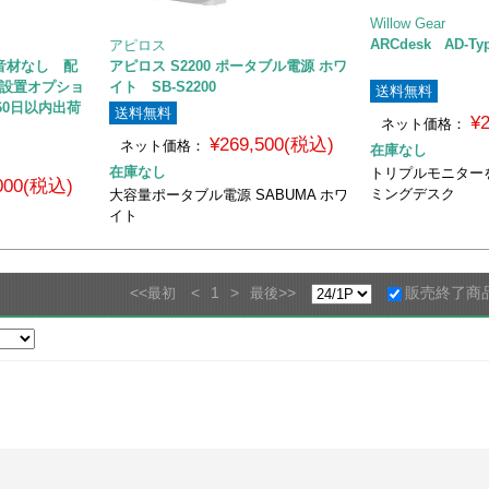
Willow Gear
ARCdesk AD-Typ
アピロス
 防音材なし 配
アピロス S2200 ポータブル電源 ホワ
/設置オプショ
イト SB-S2200
送料無料
60日以内出荷
送料無料
¥
ネット価格：
¥269,500(税込)
ネット価格：
在庫なし
在庫なし
トリプルモニター
,000(税込)
ミングデスク
大容量ポータブル電源 SABUMA ホワ
イト
<<
<
1
>
>>
販売終了商
最初
最後