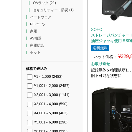
OAラック
(21)
セキュリティー・防災
(1)
ハードウェア
PCパーツ
SOHO
家電
ストレージパンチャー HD
AV機器
油圧ジャッキ使用 SS
家電総合
送料無料
セット
¥329
ネット価格：
お取り寄せ
価格で絞込み
記録媒体を物理破壊し
旧不可能な状態に
¥1～1,000
(2482)
¥1,001～2,000
(2457)
¥2,001～3,000
(1141)
¥3,001～4,000
(590)
¥4,001～5,000
(402)
¥5,001～6,000
(290)
¥6,001～7,000
(235)