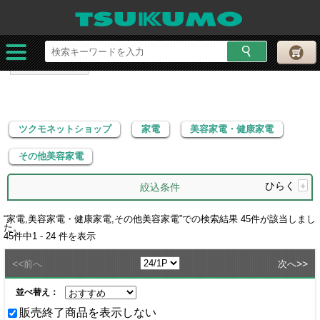
ツクモネットショップ
家電
美容家電・健康家電
その他美容家電
ツクモネットショップ
家電
美容家電・健康家電
その他美容家電
ひらく
+
絞込条件
“
家電,美容家電・健康家電,その他美容家電
”での検索結果
45
件が該当しまし
た。
45
件中
1 - 24
件を表示
<<
>>
前へ
次へ
並べ替え：
販売終了商品を表示しない