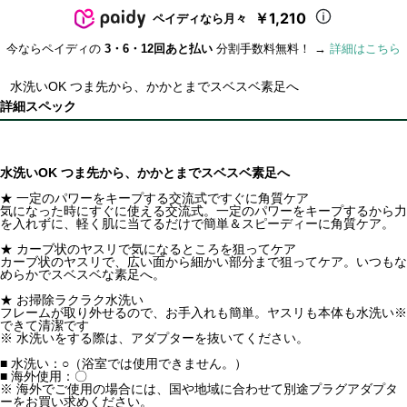
￥1,210
ペイディなら月々
今ならペイディの
3・6・12回あと払い
分割手数料無料！ →
詳細はこちら
水洗いOK つま先から、かかとまでスベスベ素足へ
詳細スペック
水洗いOK つま先から、かかとまでスベスベ素足へ
★ 一定のパワーをキープする交流式ですぐに角質ケア
気になった時にすぐに使える交流式。一定のパワーをキープするから力
を入れずに、軽く肌に当てるだけで簡単＆スピーディーに角質ケア。
★ カーブ状のヤスリで気になるところを狙ってケア
カーブ状のヤスリで、広い面から細かい部分まで狙ってケア。いつもな
めらかでスベスベな素足へ。
★ お掃除ラクラク水洗い
フレームが取り外せるので、お手入れも簡単。ヤスリも本体も水洗い※
できて清潔です
※ 水洗いをする際は、アダプターを抜いてください。
■ 水洗い：○（浴室では使用できません。）
■ 海外使用：〇
※ 海外でご使用の場合には、国や地域に合わせて別途プラグアダプタ
ーをお買い求めください。