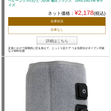
ベビーゴリラのひとつかみ 着圧ソックス GRS-25GYM Mサ
イズ
¥2,178
ネット価格：
(税込)
在庫状況
在庫なし
詳細はこちら
足首にかけて段階的に圧を加えて、じっくり足ケア つま先部分がオープン可能
な２WAY仕様