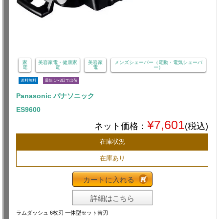
家
美容家電・健康家
美容家
メンズシェーバー（電動・電気シェーバ
電
電
電
ー）
送料無料
最短 1〜3日で出荷
Panasonic パナソニック
ES9600
¥7,601
ネット価格：
(税込)
在庫状況
在庫あり
カートに入れる
詳細はこちら
ラムダッシュ 6枚刃 一体型セット替刃