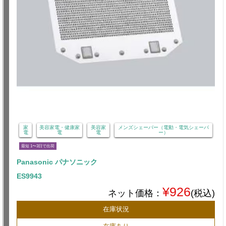
家
美容家電・健康家
美容家
メンズシェーバー（電動・電気シェーバ
電
電
電
ー）
最短 1〜3日で出荷
Panasonic パナソニック
ES9943
¥926
ネット価格：
(税込)
在庫状況