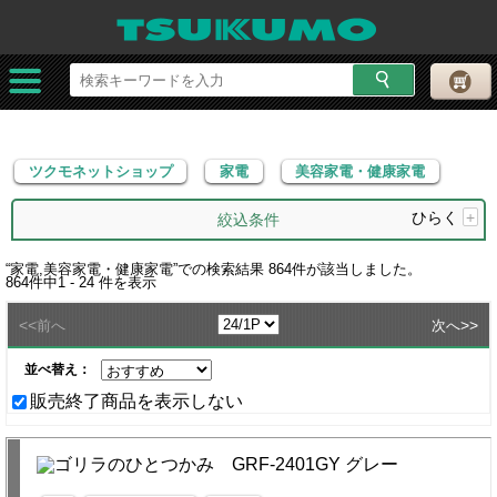
ツクモネットショップ
家電
美容家電・健康家電
ツクモネットショップ
家電
美容家電・健康家電
ひらく
+
絞込条件
“
家電,美容家電・健康家電
”での検索結果
864
件が該当しました。
864
件中
1 - 24
件を表示
<<
>>
前へ
次へ
並べ替え：
販売終了商品を表示しない