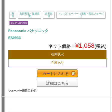
家
美容家電・健康家
美容家
メンズシェーバー（電動・電気シェーバ
電
電
電
ー）
最短 1〜3日で出荷
Panasonic パナソニック
ES9933
¥1,058
ネット価格：
(税込)
在庫状況
在庫あり
カートに入れる
詳細はこちら
シェーバー用替刃 外刃