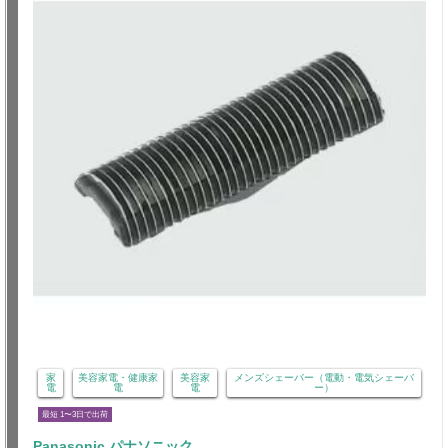
家
美容家電・健康家
美容家
メンズシェーバー（電動・電気シェーバ
電
電
電
ー）
最短 1〜3日で出荷
Panasonic パナソニック