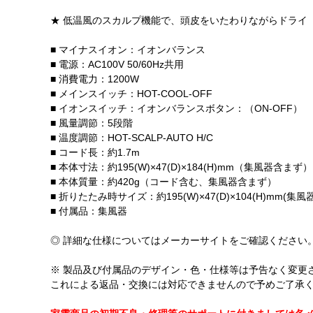
★ 低温風のスカルプ機能で、頭皮をいたわりながらドライ
■ マイナスイオン：イオンバランス
■ 電源：AC100V 50/60Hz共用
■ 消費電力：1200W
■ メインスイッチ：HOT-COOL-OFF
■ イオンスイッチ：イオンバランスボタン：（ON-OFF）
■ 風量調節：5段階
■ 温度調節：HOT-SCALP-AUTO H/C
■ コード長：約1.7m
■ 本体寸法：約195(W)×47(D)×184(H)mm（集風器含まず）
■ 本体質量：約420g（コード含む、集風器含まず）
■ 折りたたみ時サイズ：約195(W)×47(D)×104(H)mm(集
■ 付属品：集風器
◎ 詳細な仕様についてはメーカーサイトをご確認ください
※ 製品及び付属品のデザイン・色・仕様等は予告なく変更
これによる返品・交換には対応できませんので予めご了承