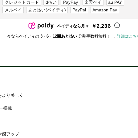
クレジットカード
d払い
PayPay
楽天ペイ
au PAY
メルペイ
あと払い(ペイディ)
PayPal
Amazon Pay
￥2,236
ペイディなら月々
今ならペイディの
3・6・12回あと払い
分割手数料無料！ →
詳細はこち
イ
をより美しく
ター搭載
る
ヤ感アップ