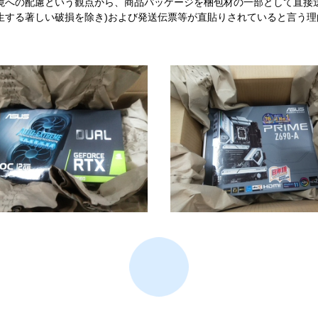
境への配慮という観点から、商品パッケージを梱包材の一部として直接
生する著しい破損を除き)および発送伝票等が直貼りされていると言う