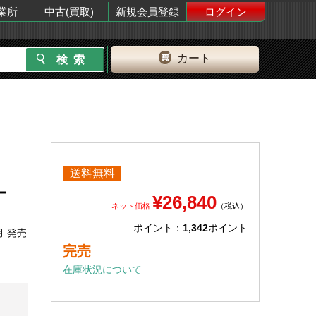
業所
中古(買取)
新規会員登録
ログイン
カート
送料無料
ー
¥26,840
ネット価格
（税込）
ポイント：
1,342
ポイント
月 発売
完売
在庫状況について