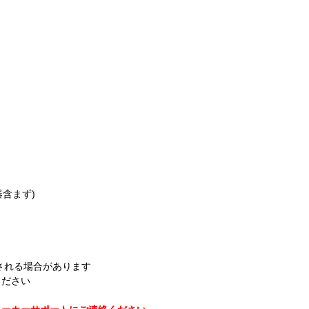
風器含まず)
。
される場合があります
ください