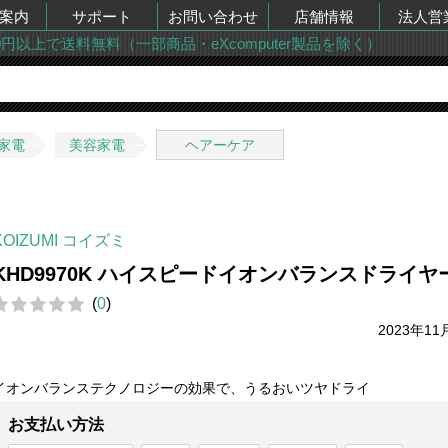
案内
サポート
お問い合わせ
店舗情報
法人営
00円以上で送料無料（一部商品・eXcomputer製品を除く）
家電
美容家電
ヘアーケア
KOIZUMI コイズミ
KHD9970K ハイスピードイオンバランスドライヤ
(
0
)
2023年11
イオンバランステクノロジーの効果で、うるおいツヤドライ
お支払い方法