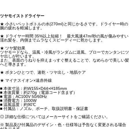
ツヤモイストドライヤー
★ 小さいペットボトルの水(270ml)と同じかるさです。ドライヤー時の
腕の疲れを軽減します。
★ ドライヤー時間 35%以上短縮！ 最大風速47m/秒の風が傷みやすい
濡れ髪を、内側までムラなくスピーディーに乾かします。
★ ツヤ髪効果
ツヤモードなら、温風・冷風がランダムに送風。ブローでカンタンにツ
ヤ出しが叶います。
また、表面のうねりを抑えまっすぐ整えることで、なめらかで美しい髪
へと導きます。
★ ボタンひとつで、速乾・ツヤ出し・地肌ケア
★ マイナスイオン×遠赤外線
■ 本体寸法：約W155×D44×H185mm
■ 本体質量：約270g（電源コード含まず）
■ 電源：AC100V 50/60Hz
■ 消費電力：1000W
■ 温風温度：約90℃
■ 付属品：ノズル、ポーチ、取扱説明書・保証書
◎ 詳細な仕様についてはメーカーサイトをご確認ください。
※ 製品及び付属品のデザイン・色・仕様等は予告なく変更される場合
があります