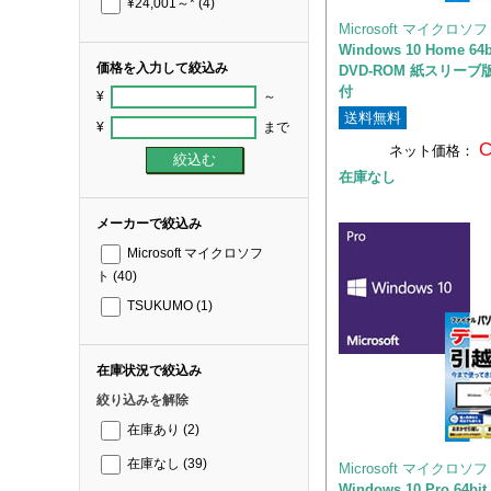
¥24,001～*
(4)
Microsoft マイクロソ
Windows 10 Home 64
価格を入力して絞込み
DVD-ROM 紙スリーブ
付
¥
～
送料無料
¥
まで
C
ネット価格：
在庫なし
メーカーで絞込み
Microsoft マイクロソフ
ト
(40)
TSUKUMO
(1)
在庫状況で絞込み
絞り込みを解除
在庫あり
(2)
在庫なし
(39)
Microsoft マイクロソ
Windows 10 Pro 64bi