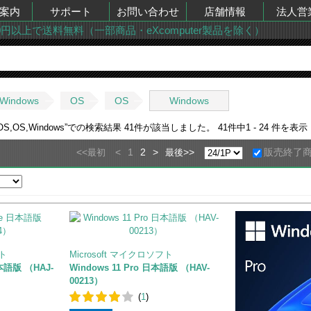
案内
サポート
お問い合わせ
店舗情報
法人営
00円以上で送料無料（一部商品・eXcomputer製品を除く）
Windows
OS
OS
Windows
S,OS,Windows
”での検索結果
41
件が該当しました。
41
件中
1 - 24
件を表示
<<
<
1
2
>
>>
販売終了
最初
最後
フト
Microsoft マイクロソフト
日本語版 （HAJ-
Windows 11 Pro 日本語版 （HAV-
00213）
(
1
)