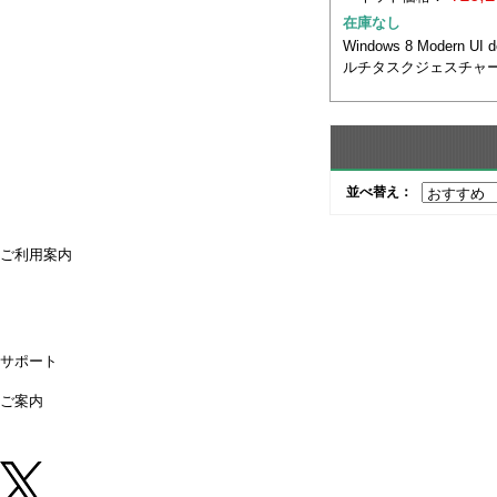
在庫なし
Windows 8 Modern UI
ルチタスクジェスチャ
並べ替え：
ご利用案内
ご利用案内
送料・配送について
お支払方法について
領収書が必要な時は
キャンセル・返品について
よくあるご質問
偽サイトにご注意ください
サポート
購入後のサポート
お問合せ
ご案内
店舗情報
法人営業所
法人様専用オンライン見積り
中古 (買取)