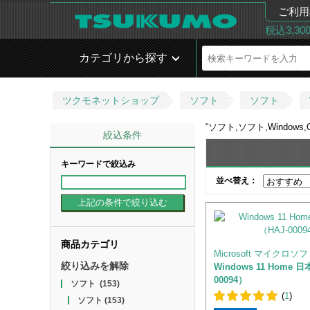
ご利用
税込3,3
カテゴリから探す
ツクモネットショップ
ソフト
ソフト
“
ソフト,ソフト,Windows,O
絞込条件
キーワードで絞込み
並べ替え：
商品カテゴリ
Microsoft マイクロソ
絞り込みを解除
Windows 11 Home 
00094）
ソフト
(153)
(
1
)
ソフト
(153)