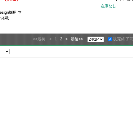
在庫なし
 design採用 マ
ー搭載
<<
<
1
2
>
>>
販売終了
最初
最後