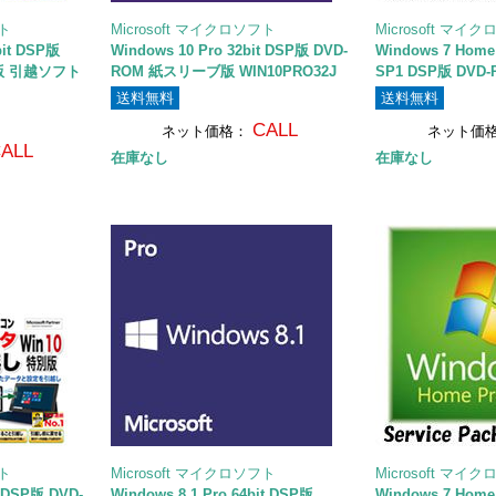
フト
Microsoft マイクロソフト
Microsoft マイ
bit DSP版
Windows 10 Pro 32bit DSP版 DVD-
Windows 7 Home
版 引越ソフト
ROM 紙スリーブ版 WIN10PRO32J
SP1 DSP版 DV
送料無料
送料無料
CALL
ネット価格：
ネット価
ALL
在庫なし
在庫なし
フト
Microsoft マイクロソフト
Microsoft マイ
t DSP版 DVD-
Windows 8.1 Pro 64bit DSP版
Windows 7 Home