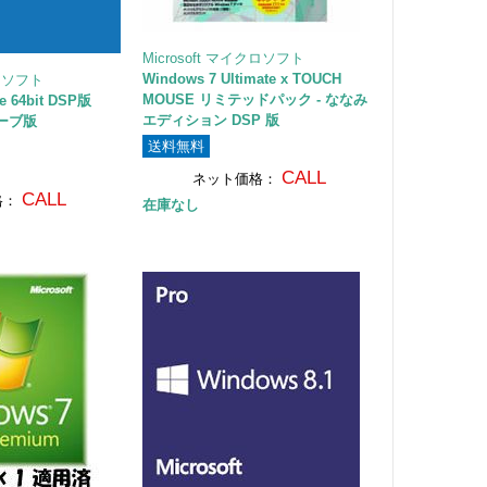
Microsoft マイクロソフト
Windows 7 Ultimate x TOUCH
クロソフト
MOUSE リミテッドパック - ななみ
e 64bit DSP版
エディション DSP 版
リーブ版
送料無料
CALL
ネット価格：
CALL
格：
在庫なし