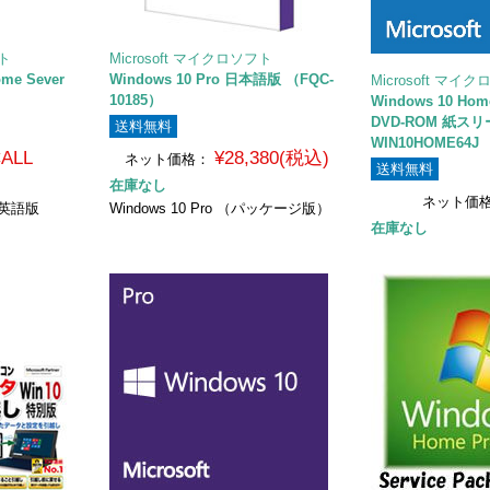
フト
Microsoft マイクロソフト
ome Sever
Windows 10 Pro 日本語版 （FQC-
Microsoft マイ
10185）
Windows 10 Hom
DVD-ROM 紙ス
送料無料
WIN10HOME64J
ALL
¥28,380(税込)
ネット価格：
送料無料
在庫なし
ネット価
r 英語版
Windows 10 Pro （パッケージ版）
在庫なし