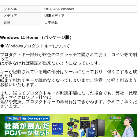
ジャンル
OS＞OS＞Windows
メディア
USBメディア
言語
日本語版
Windows 11 Home （パッケージ版）
◆ Windowsプロダクトキーについて
プロダクトキー部分が銀色のスクラッチで隠されており、コイン等で削
って
はがさなければ確認が出来ないようになっています。
キーが記載されている地の部分はシールになっており、強くこすると破
れたり
紙まで削れてキーが読めなくなってしまいます。注意して軽く削るよう
お願いいたします。
また、誤ってプロダクトキーが判読不能になった場合でも、弊社・代理
店・マイクロソフト社では
返品や交換、プロダクトキーの再発行はできかねます。予めご了承くだ
さいませ。