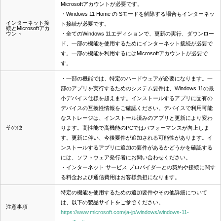
Microsoftアカウントが必要です。
・Windows 11 Home の Sモードを解除する場合もインターネッ
インターネット接
ト接続が必要です。
続とMicrosoftアカ
ウント
・全てのWindows 11エディションで、更新の実行、ダウンロー
ド、一部の機能を使用するためにインターネット接続が必要で
す。一部の機能を利用するにはMicrosoftアカウントが必要で
す。
・一部の機能では、特定のハードウェアが必要になります。一
部のアプリを実行するためのシステム要件は、Windows 11の最
小デバイス仕様を超えます。インストールするアプリに固有の
デバイスの互換性情報をご確認ください。デバイスで利用可能
なストレージは、インストール済みのアプリと更新により変わ
その他
ります。高性能で高機能のPCではパフォーマンスが向上しま
す。更新に伴い、今後要件が追加される可能性があります。イ
ンストールするアプリに追加の要件があるかどうかを確認する
には、ソフトウェア発行者にお問い合わせください。
・インターネット サービス プロバイダーとの契約や接続に関す
る料金および通信費用はお客様負担になります。
特定の機能を使用するための追加要件やその他詳細について
は、以下の製品サイトをご参照ください。
注意事項
https://www.microsoft.com/ja-jp/windows/windows-11-