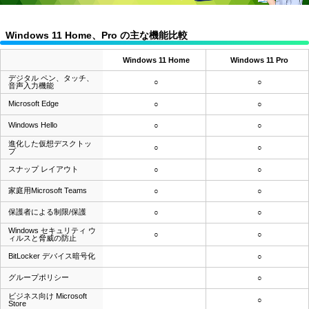
Windows 11 Home、Pro の主な機能比較
Windows 11 Home
Windows 11 Pro
デジタル ペン、タッチ、
○
○
音声入力機能
Microsoft Edge
○
○
Windows Hello
○
○
進化した仮想デスクトッ
○
○
プ
スナップ レイアウト
○
○
家庭用Microsoft Teams
○
○
保護者による制限/保護
○
○
Windows セキュリティ ウ
○
○
ィルスと脅威の防止
BitLocker デバイス暗号化
○
グループポリシー
○
ビジネス向け Microsoft
○
Store