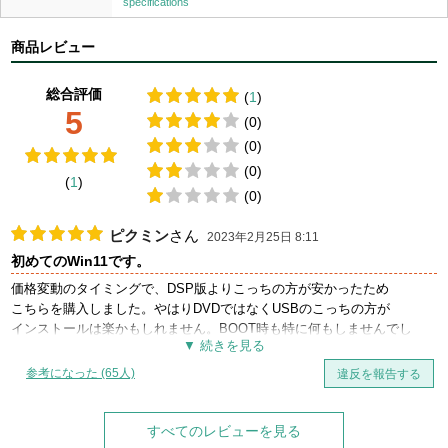
specifications
商品レビュー
総合評価
(
1
)
5
(0)
(0)
(0)
(
1
)
(0)
ピクミン
さん
2023年2月25日 8:11
初めてのWin11です。
価格変動のタイミングで、DSP版よりこっちの方が安かったため
こちらを購入しました。やはりDVDではなくUSBのこっちの方が
インストールは楽かもしれません。BOOT時も特に何もしませんでし
た。ただ、Microsoftアカウントを作成しないとセットアップで先に進め
なくなった時はちょっと苦戦しました。
参考になった (65人)
違反を報告する
すべてのレビューを見る