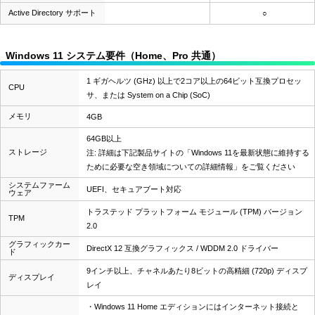
Active Directory サポート
○
Windows 11 システム要件（Home、Pro 共通）
1 ギガヘルツ (GHz) 以上で2コア以上の64ビット互換プロセッ
CPU
サ、または System on a Chip (SoC)
メモリ
4GB
64GB以上
ストレージ
注: 詳細は下記製品サイトの「Windows 11を最新状態に維持する
ために必要な空き領域についての詳細情報」をご覧ください
システムファーム
UEFI、セキュアブート対応
ウェア
トラステッド プラットフォーム モジュール (TPM) バージョン
TPM
2.0
グラフィックカー
DirectX 12 互換グラフィックス / WDDM 2.0 ドライバー
ド
9インチ以上、チャネルあたり8ビットの高精細 (720p) ディスプ
ディスプレイ
レイ
・Windows 11 Home エディションにはインターネット接続と