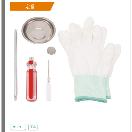
定番
サプライ
工具