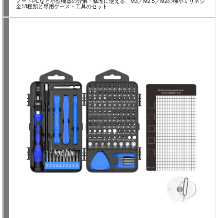
ノートPCなど小型機器の分解・修理に使える、M3／M2.5／M2の極小ミリネジ
全18種類と専用ケース・工具のセット