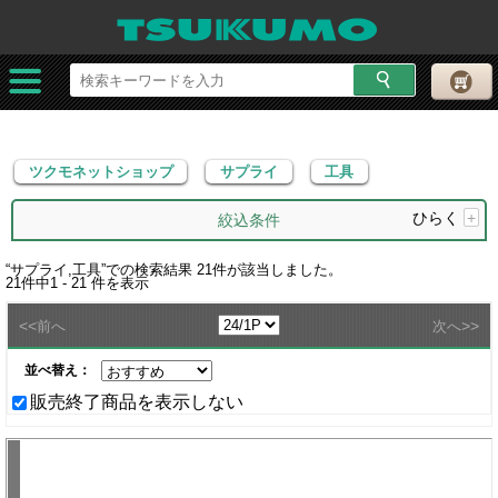
ツクモネットショップ
サプライ
工具
ツクモネットショップ
サプライ
工具
ひらく
+
絞込条件
“
サプライ,工具
”での検索結果
21
件が該当しました。
21
件中
1 - 21
件を表示
<<
>>
前へ
次へ
並べ替え：
販売終了商品を表示しない