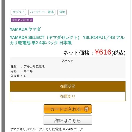
サプライ
バッテリー・電池
電池
最短 1〜3日で出荷
YAMADA ヤマダ
YAMADA SELECT（ヤマダセレクト） YSLR14FJ1／4S アル
カリ乾電池 単2 4本パック 日本製
¥616
ネット価格：
(税込)
スペック
種類
:
アルカリ乾電池
定格
:
単二形
入り数
:
4
在庫状況
在庫あり
カートに入れる
詳細はこちら
ヤマダオリジナル アルカリ乾電池 単2 4本パック