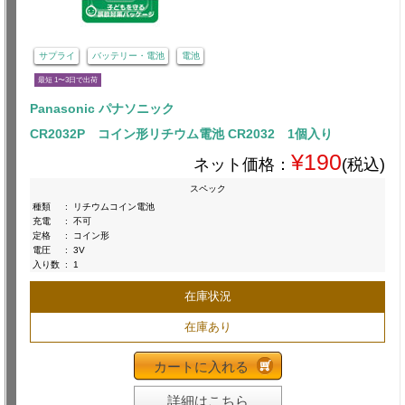
サプライ
バッテリー・電池
電池
最短 1〜3日で出荷
Panasonic パナソニック
CR2032P コイン形リチウム電池 CR2032 1個入り
¥190
ネット価格：
(税込)
スペック
種類
:
リチウムコイン電池
充電
:
不可
定格
:
コイン形
電圧
:
3V
入り数
:
1
在庫状況
在庫あり
カートに入れる
詳細はこちら