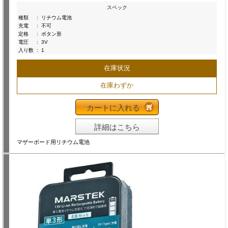
スペック
種類
:
リチウム電池
充電
:
不可
定格
:
ボタン形
電圧
:
3V
入り数
:
1
在庫状況
在庫わずか
カートに入れる
詳細はこちら
マザーボード用リチウム電池