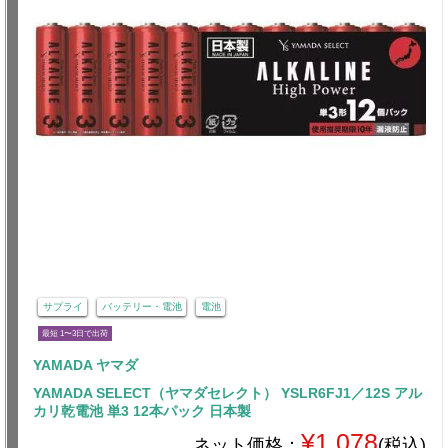
サプライ
バッテリー・電池
電池
最短 1〜3日で出荷
YAMADA ヤマダ
YAMADA SELECT（ヤマダセレクト） YSLR6FJ1／12S アル
カリ乾電池 単3 12本パック 日本製
¥1,078
ネット価格：
(税込)