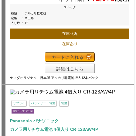
スペック
種類
:
アルカリ乾電池
定格
:
単三形
入り数
:
12
在庫状況
在庫あり
カートに入れる
詳細はこちら
ヤマダオリジナル 日本製 アルカリ乾電池 単3 12本パック
サプライ
バッテリー・電池
電池
最短 1〜3日で出荷
Panasonic パナソニック
カメラ用リチウム電池 4個入り CR-123AW/4P