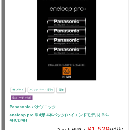
サプライ
バッテリー・電池
電池
最短 1〜3日で出荷
Panasonic パナソニック
eneloop pro 単4形 4本パック(ハイエンドモデル) BK-
4HCD/4H
¥1,529