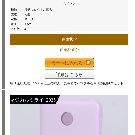
スペック
種類
:
リチウムイオン電池
充電
:
可能
定格
:
単三形
電圧
:
1.5V
入り数
:
4
在庫状況
在庫わずか
カートに入れる
詳細はこちら
繰り返し充電 1500回以上の耐久 長寿命でパワフルな単3型電池4本セット
マジカルミライ 2025