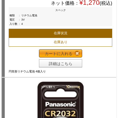
¥1,270
ネット価格：
(税込)
スペック
種類
:
リチウム電池
電圧
:
3V
入り数
:
4
在庫状況
在庫あり
カートに入れる
詳細はこちら
円筒形リチウム電池 4個入り