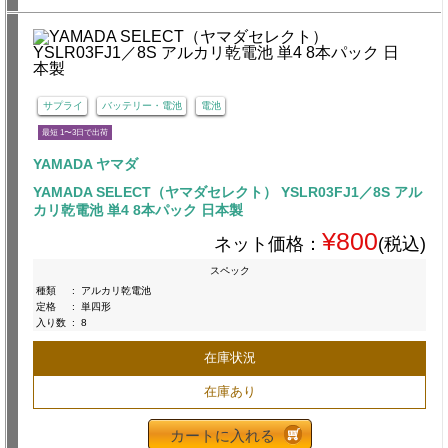
サプライ
バッテリー・電池
電池
最短 1〜3日で出荷
YAMADA ヤマダ
YAMADA SELECT（ヤマダセレクト） YSLR03FJ1／8S アル
カリ乾電池 単4 8本パック 日本製
¥800
ネット価格：
(税込)
スペック
種類
:
アルカリ乾電池
定格
:
単四形
入り数
:
8
在庫状況
在庫あり
カートに入れる