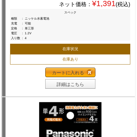
¥1,391
ネット価格：
(税込)
スペック
種類
:
ニッケル水素電池
充電
:
可能
定格
:
単三形
電圧
:
1.2V
入り数
:
4
在庫状況
在庫あり
カートに入れる
詳細はこちら