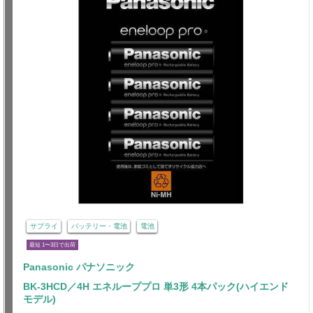
サプライ
バッテリー・電池
電池
最短 1〜3日で出荷
Panasonic パナソニック
BK-3HCD／4H エネループプロ 単3形 4本パック(ハイエンド
モデル)