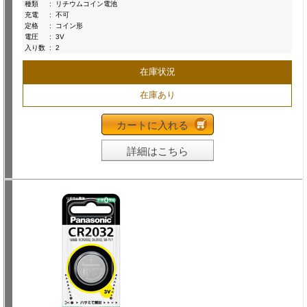
種類
:
リチウムコイン電池
充電
:
不可
定格
:
コイン形
電圧
:
3V
入り数
:
2
在庫状況
在庫あり
カートに入れる
詳細はこちら