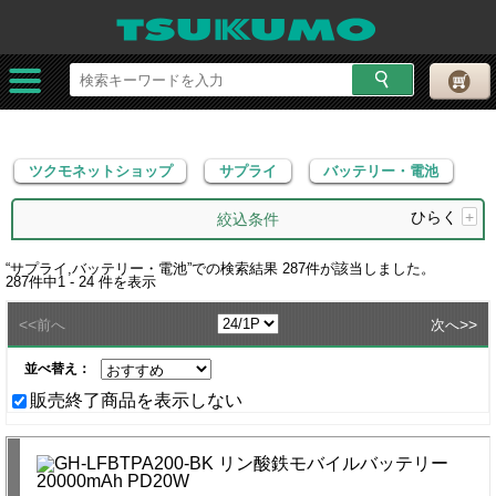
ツクモネットショップ
サプライ
バッテリー・電池
ツクモネットショップ
サプライ
バッテリー・電池
ひらく
+
絞込条件
“
サプライ,バッテリー・電池
”での検索結果
287
件が該当しました。
287
件中
1 - 24
件を表示
<<
>>
前へ
次へ
並べ替え：
販売終了商品を表示しない