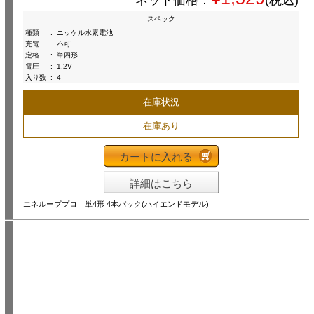
ネット価格：
(税込)
スペック
種類
:
ニッケル水素電池
充電
:
不可
定格
:
単四形
電圧
:
1.2V
入り数
:
4
在庫状況
在庫あり
カートに入れる
詳細はこちら
エネループプロ 単4形 4本パック(ハイエンドモデル)