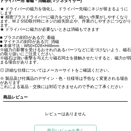
ドライバー用 着磁・消磁器(マグネタイザー)
★ ドライバーの磁力を強化し、ドライバー先端にネジが留まるように
します
★ 精密プラスドライバーに磁力をつけて、細かい作業がしやすくなり
ます。M.2 SSD取付時にネジの紛失防止や、作業のしやすさにつながり
ます。
★ ドライバーに磁力が必要ないときは消磁もできます
■ プラスの刻印がある穴: 着磁
■ マイナスの刻印がある穴: 消磁
■ 本体寸法：W50×D28×H48mm
※磁力の影響を受けるおそれのあるパーツなどに近づけないよう、磁石
の取り扱いにご注意ください。
※磁石は強い衝撃を与えたり磁石同士を接触させたりすると、磁力が弱
まる場合があります。
◎ 詳細な仕様についてはメーカーサイトをご確認ください。
※ 製品及び付属品のデザイン・色・仕様等は予告なく変更される場合
があります
これによる返品・交換には対応できませんので予めご了承ください
商品レビュー
レビューはありません
商品レビューを書く