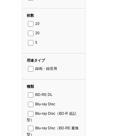
枚数
10
20
5
用途タイプ
録画・録音用
種類
BD-RE DL
Blu-ray Disc
Blu-ray Disc（BD-R 追記
型）
Blu-ray Disc（BD-RE 書換
型）