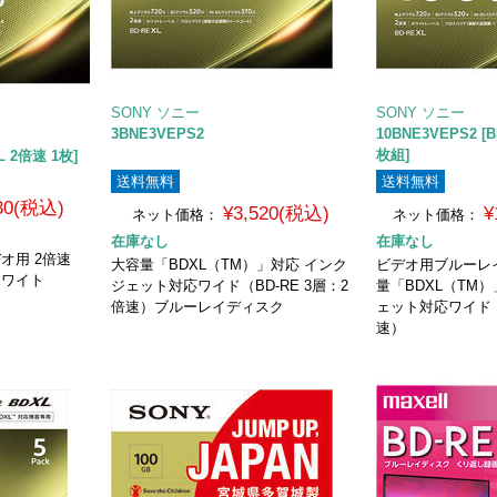
SONY ソニー
SONY ソニー
3BNE3VEPS2
10BNE3VEPS2 [B
枚組]
XL 2倍速 1枚]
送料無料
送料無料
430(税込)
¥3,520(税込)
¥
ネット価格：
ネット価格：
在庫なし
在庫なし
デオ用 2倍速
大容量「BDXL（TM）」対応 インク
ビデオ用ブルーレ
 ホワイト
ジェット対応ワイド（BD-RE 3層：2
量「BDXL（TM
倍速）ブルーレイディスク
ェット対応ワイド（B
速）