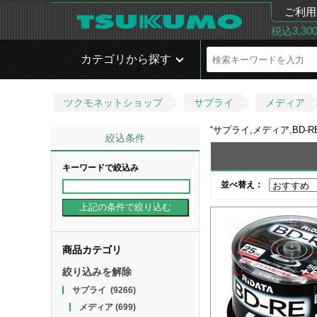
ご利用
税込3,3
カテゴリから探す
ツクモネットショップ
サプライ
メディア
“
サプライ,メディア,BD-RE (B
絞込条件
キーワードで絞込み
並べ替え：
商品カテゴリ
絞り込みを解除
サプライ
(9266)
メディア
(699)