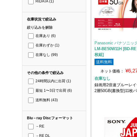
RiDATA
(1)
在庫状況で絞込み
絞り込みを解除
在庫あり
(6)
Panasonic パナソニッ
在庫わずか
(1)
LM-BE50W11H [BD-RE
枚組]
在庫なし
(99)
送料無料
¥6,
ネット価格：
その他の条件で絞込み
在庫なし
24時間以内に出荷
(1)
録画用2倍速ブルーレ
2層50GB(書換型)11枚
最短 1〜3日で出荷
(6)
送料無料
(43)
Blu－ray Discフォーマット
－RE
－RE DL