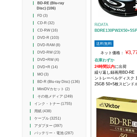
BD-RE (Blu-ray
Disc)
(106)
FD
(3)
CD-R
(32)
RiDATA
BDRE130PW2X50+5S
CD-RW
(16)
DVD-R
(103)
送料無料
DVD-RAM
(8)
¥3,
DVD-RW
(23)
ネット価格：
DVD+RW
(4)
在庫わずか
24時間以内
に出荷
DVD+R
(14)
繰り返し録画用BD-R
MO
(3)
ントレーベルディスク 
BD-R (Blu-ray Disc)
(136)
25GB 50+5枚スピン
MiniDVカセット
(2)
その他メディア
(249)
インク・トナー
(1755)
用紙
(438)
ケーブル
(3251)
アダプター
(397)
バッテリー・電池
(287)