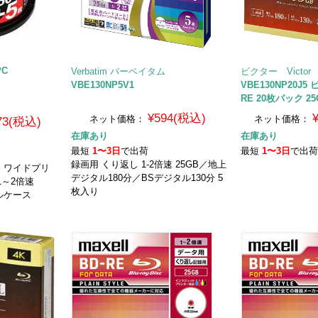
PC
Verbatim バーベイタム
ビクター Victor
VBE130NP5V1
VBE130NP20J5
RE 20枚パック 25
¥594(税込)
ネット価格：
ネット価格：
773(税込)
在庫あり
在庫あり
最短
1〜3日
で出荷
最短
1〜3日
で出
録画用 くり返し 1-2倍速 25GB／地上
E ワイドプリ
デジタル180分／BSデジタル130分 5
1～2倍速
枚入り
ドルケース