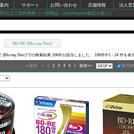
案内
サポート
お問い合わせ
店舗情報
法人営
00円以上で送料無料（一部商品・eXcomputer製品を除く）
BD-RE (Blu-ray Disc)
lu-ray Disc)
”での検索結果
106
件が該当しました。
106
件中
1 - 24
件を表
<<
<
1
2
3
4
5
>
>>
販売
最初
最後