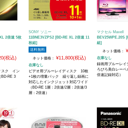
SONY ソニー
マクセル Maxell
 XL 2倍速 5枚
11BNE3VZPS2 [BD-RE XL 2倍速 11
BEV25WPE.20S 
枚組]
組]
送料無料
ネット価格：
720(税込)
¥11,800(税込)
在庫なし
ネット価格：
録画用ブルーレイディ
在庫なし
ろびろ美白レーベ
ィスク イン
ビデオ用ブルーレイディスク 10枚
倍速記録対応）
D-RE 3
+1枚の増量パック 繰り返し録画に
対応したインクジェット対応ワイド
（BD-RE 1層：2倍速/2層：2倍速/3
層：2倍速）