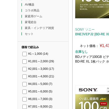
AV機器
コラボ商品
家庭用ゲーム
家電総合
家具・インテリア雑貨
SONY ソニー
セット
BNE3VEPJ2 [BD-RE 
¥1,
ネット価格：
価格で絞込み
在庫なし
¥1～1,000
(14)
BDメディア100GB ビ
BD-RE XL 1枚パック
¥1,001～2,000
(29)
¥2,001～3,000
(17)
¥3,001～4,000
(21)
¥4,001～5,000
(7)
¥5,001～6,000
(5)
¥6,001～7,000
(3)
¥7,001～8,000
(2)