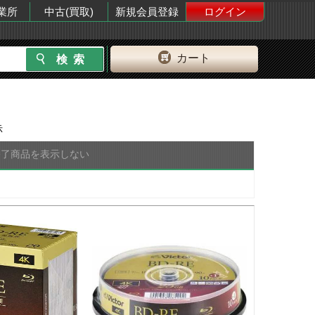
業所
中古(買取)
新規会員登録
ログイン
カート
示
終了商品を表示しない