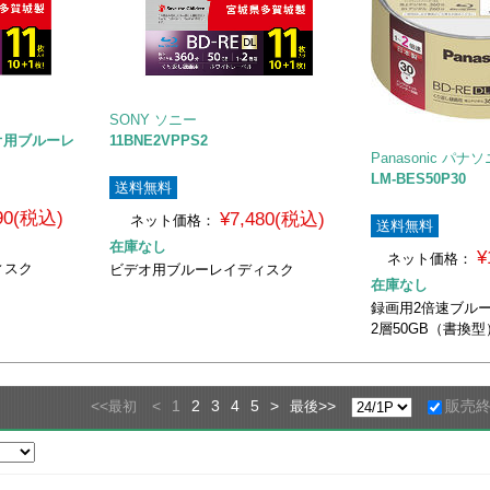
SONY ソニー
デオ用ブルーレ
11BNE2VPPS2
Panasonic パナ
LM-BES50P30
送料無料
090(税込)
¥7,480(税込)
ネット価格：
送料無料
在庫なし
¥
ネット価格：
ィスク
ビデオ用ブルーレイディスク
在庫なし
録画用2倍速ブル
2層50GB（書換
<<
<
1
2
3
4
5
>
>>
販売
最初
最後