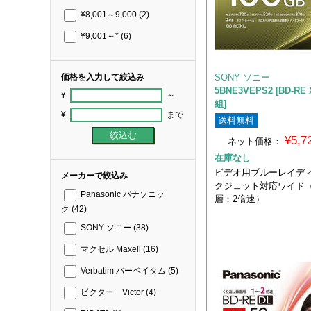
¥8,001～9,000
(2)
¥9,001～*
(6)
SONY ソニー
価格を入力して絞込み
5BNE3VEPS2 [BD-RE
¥
～
組]
¥
まで
送料無料
¥5,
ネット価格：
在庫なし
ビデオ用ブルーレイデ
メーカーで絞込み
クジェット対応ワイド（B
Panasonic パナソニッ
層：2倍速）
ク
(42)
SONY ソニー
(38)
マクセル Maxell
(16)
Verbatim バーベイタム
(5)
ビクター Victor
(4)