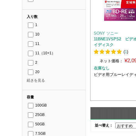
入り数
1
SONY ソニー
10
11BNE1VSPS2 ビ
11
イディスク
(
1
)
11（10+1）
¥2,
ネット価格：
2
在庫なし
20
ビデオ用ブルーレイデ
続きを見る
容量
100GB
25GB
50GB
並べ替え：
7.5GB