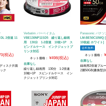
ク
Verbatim バーベイタム
Panasonic パナ
 DL 2倍速 11
VBE130NP11SD5 繰り返し録画
LM-BE50C10WQ 
用 130分 1-2倍速 10枚+1P ス
10枚組 ホワイト]
ピンドルケース インクジェットプ
送料無料
リンタ対応
270(税込)
ネット価格：
¥498(税込)
ネット価格：
在庫なし
在庫なし
イディスク片面
録画用2倍速ブル
繰り返し録画用 130分 1-2倍速
パック
2層50GB(書換型)
10枚+1P スピンドルケース イン
クジェットプリンタ対応