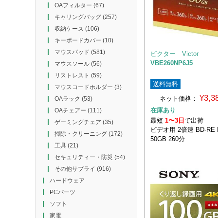
OAフィルター
(67)
キャリングバッグ
(257)
収納ケース
(106)
キーボードカバー
(10)
マウスパッド
(581)
ビクター Victor
VBE260NP6J5
マウスソール
(56)
リストレスト
(59)
送料無料
マウスコードホルダー
(3)
¥3,
ネット価格：
OAラック
(53)
在庫あり
OAチェアー
(111)
最短
1〜3日
で出荷
ゲーミングチェア
(35)
ビデオ用 2倍速 BD-RE
掃除・クリーニング
(172)
50GB 260分
工具
(21)
セキュリティー・防災
(54)
その他サプライ
(916)
ハードウェア
PCパーツ
ソフト
家電