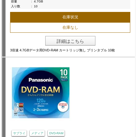
容量
:
4.7GB
入り数
:
10
在庫状況
在庫なし
詳細はこちら
3倍速 4.7GBデータ用DVD-RAM カートリッジ無し プリンタブル 10枚
サプライ
メディア
DVD-RAM