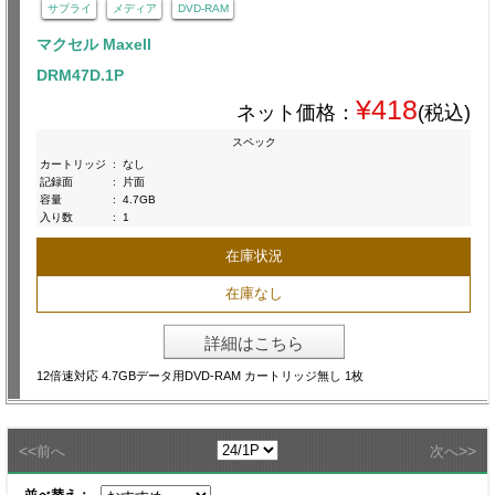
サプライ
メディア
DVD-RAM
マクセル Maxell
DRM47D.1P
¥418
ネット価格：
(税込)
スペック
カートリッジ
:
なし
記録面
:
片面
容量
:
4.7GB
入り数
:
1
在庫状況
在庫なし
詳細はこちら
12倍速対応 4.7GBデータ用DVD-RAM カートリッジ無し 1枚
<<
>>
前へ
次へ