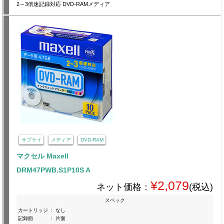
2～3倍速記録対応 DVD-RAMメディア
サプライ
メディア
DVD-RAM
マクセル Maxell
DRM47PWB.S1P10S A
¥2,079
ネット価格：
(税込)
スペック
カートリッジ
:
なし
記録面
:
片面