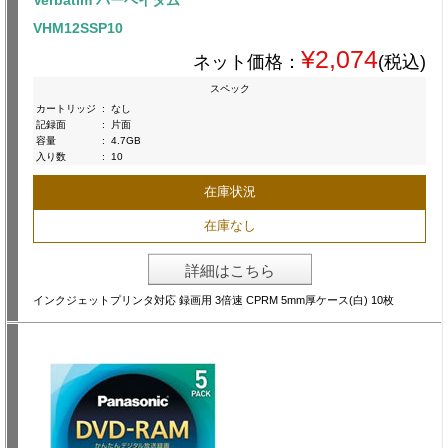
Verbatim バーベイタム
VHM12SSP10
¥2,074
ネット価格：
(税込)
スペック
カートリッジ
:
なし
記録面
:
片面
容量
:
4.7GB
入り数
:
10
在庫状況
在庫なし
詳細はこちら
インクジェットプリンタ対応 録画用 3倍速 CPRM 5mm厚ケース(白) 10枚