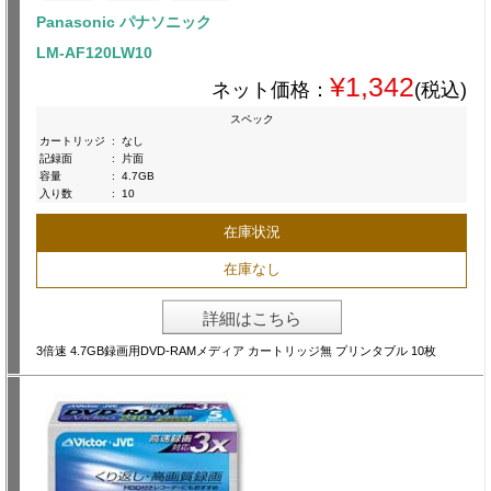
Panasonic パナソニック
LM-AF120LW10
¥1,342
ネット価格：
(税込)
スペック
カートリッジ
:
なし
記録面
:
片面
容量
:
4.7GB
入り数
:
10
在庫状況
在庫なし
詳細はこちら
3倍速 4.7GB録画用DVD-RAMメディア カートリッジ無 プリンタブル 10枚