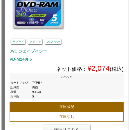
サプライ
メディア
DVD-RAM
JVC ジェイブイシー
VD-M240F5
¥2,074
ネット価格：
(税込)
スペック
カートリッジ
:
TYPE 4
記録面
:
両面
容量
:
9.4GB
入り数
:
5
在庫状況
在庫なし
詳細はこちら