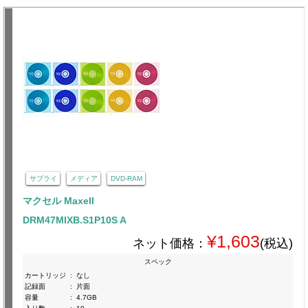
サプライ
メディア
DVD-RAM
マクセル Maxell
DRM47MIXB.S1P10S A
¥1,603
ネット価格：
(税込)
スペック
カートリッジ
:
なし
記録面
:
片面
容量
:
4.7GB