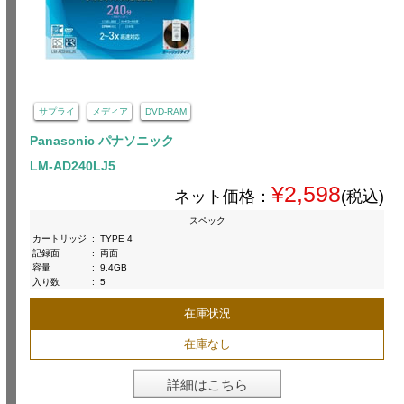
サプライ
メディア
DVD-RAM
Panasonic パナソニック
LM-AD240LJ5
¥2,598
ネット価格：
(税込)
スペック
カートリッジ
:
TYPE 4
記録面
:
両面
容量
:
9.4GB
入り数
:
5
在庫状況
在庫なし
詳細はこちら