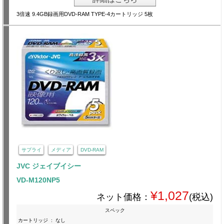
3倍速 9.4GB録画用DVD-RAM TYPE-4カートリッジ 5枚
サプライ
メディア
DVD-RAM
JVC ジェイブイシー
VD-M120NP5
¥1,027
ネット価格：
(税込)
スペック
カートリッジ
:
なし