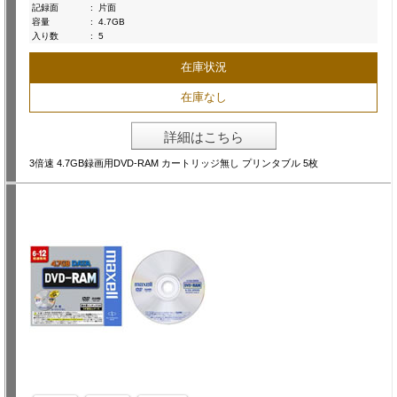
記録面
:
片面
容量
:
4.7GB
入り数
:
5
在庫状況
在庫なし
詳細はこちら
3倍速 4.7GB録画用DVD-RAM カートリッジ無し プリンタブル 5枚