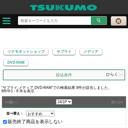
ツクモネットショップ
サプライ
メディア
DVD-RAM
ツクモネットショップ
サプライ
メディア
DVD-RAM
ひらく
+
絞込条件
“
サプライ,メディア,DVD-RAM
”での検索結果
8
件が該当しました。
8
件中
1 - 8
件を表示
<<
>>
前へ
次へ
並べ替え：
販売終了商品を表示しない