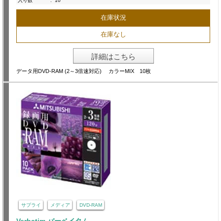
入り数
:
10
在庫状況
在庫なし
詳細はこちら
データ用DVD-RAM (2～3倍速対応) カラーMIX 10枚
サプライ
メディア
DVD-RAM