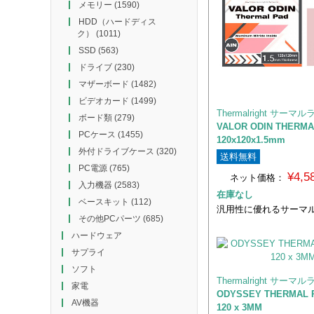
メモリー
(1590)
HDD（ハードディス
ク）
(1011)
SSD
(563)
ドライブ
(230)
マザーボード
(1482)
ビデオカード
(1499)
Thermalright サーマ
ボード類
(279)
VALOR ODIN THERMA
PCケース
(1455)
120x120x1.5mm
外付ドライブケース
(320)
送料無料
PC電源
(765)
¥4,
ネット価格：
入力機器
(2583)
在庫なし
ベースキット
(112)
汎用性に優れるサーマ
その他PCパーツ
(685)
ハードウェア
サプライ
ソフト
Thermalright サーマ
家電
ODYSSEY THERMAL P
AV機器
120 x 3MM