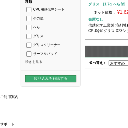
種類
グリス [1.7g へら付]
CPU用熱伝導シート
¥1,
ネット価格：
その他
在庫なし
信越化学工業製 溶剤希
へら
CPU冷却グリス X23シ
グリス
グリスクリーナー
サーマルパッド
続きを見る
並べ替え：
ご利用案内
ご利用案内
送料・配送について
お支払方法について
領収書が必要な時は
キャンセル・返品について
よくあるご質問
偽サイトにご注意ください
サポート
購入後のサポート