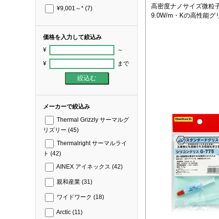
高密度ナノサイズ微粒
¥9,001～*
(7)
9.0W/m・Kの高性能グ
価格を入力して絞込み
¥
～
¥
まで
メーカーで絞込み
Thermal Grizzly サーマルグ
リズリー
(45)
Thermalright サーマルライ
ト
(42)
AINEX アイネックス
(42)
親和産業
(31)
ワイドワーク
(18)
Arctic
(11)