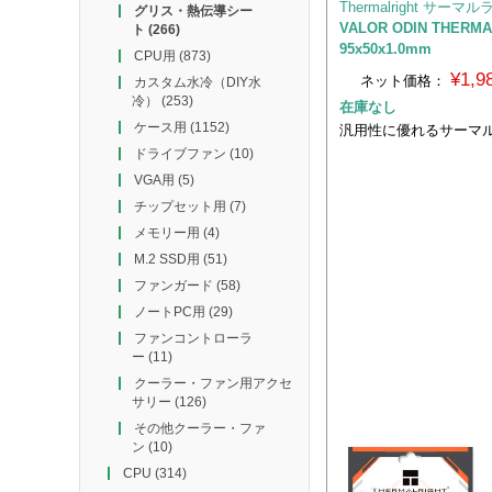
Thermalright サーマ
グリス・熱伝導シー
VALOR ODIN THERMA
ト
(266)
95x50x1.0mm
CPU用
(873)
¥1,
ネット価格：
カスタム水冷（DIY水
冷）
(253)
在庫なし
ケース用
(1152)
汎用性に優れるサーマ
ドライブファン
(10)
VGA用
(5)
チップセット用
(7)
メモリー用
(4)
M.2 SSD用
(51)
ファンガード
(58)
ノートPC用
(29)
ファンコントローラ
ー
(11)
クーラー・ファン用アクセ
サリー
(126)
その他クーラー・ファ
ン
(10)
CPU
(314)