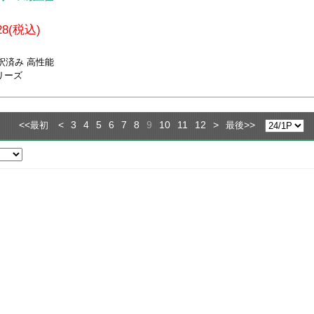
628(税込)
釈済み 高性能
リーズ
<<
<
3
4
5
6
7
8
9
10
11
12
>
>>
最初
最後