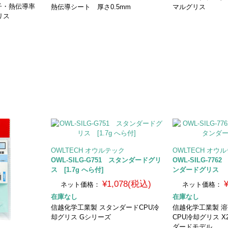
子・熱伝導率
熱伝導シート 厚さ0.5mm
マルグリス
リス
OWLTECH オウルテック
OWLTECH オウ
OWL-SILG-G751 スタンダードグリ
OWL-SILG-77
ス [1.7g へら付]
ンダードグリス
¥1,078(税込)
ネット価格：
ネット価格：
在庫なし
在庫なし
信越化学工業製 スタンダードCPU冷
信越化学工業製 溶
却グリス Gシリーズ
CPU冷却グリス X
ダードモデル