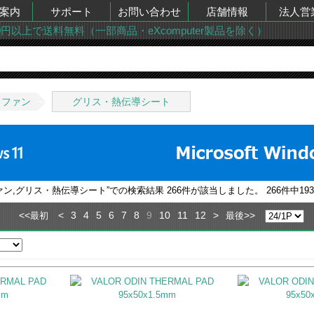
案内
サポート
お問い合わせ
店舗情報
法人営
00円以上で送料無料（一部商品・eXcomputer製品を除く）
・ファン
グリス・熱伝導シート
ァン,グリス・熱伝導シート
”での検索結果
266
件が該当しました。
266
件中
193
<<
<
3
4
5
6
7
8
9
10
11
12
>
>>
最初
最後