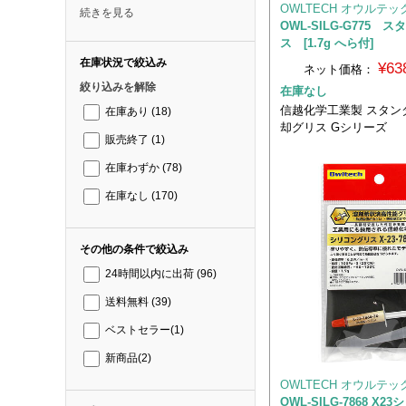
OWLTECH オウルテッ
続きを見る
OWL-SILG-G775 
ス [1.7g へら付]
在庫状況で絞込み
¥63
ネット価格：
絞り込みを解除
在庫なし
信越化学工業製 スタン
在庫あり
(18)
却グリス Gシリーズ
販売終了
(1)
在庫わずか
(78)
在庫なし
(170)
その他の条件で絞込み
24時間以内に出荷
(96)
送料無料
(39)
ベストセラー
(1)
新商品
(2)
OWLTECH オウルテッ
OWL-SILG-7868 X