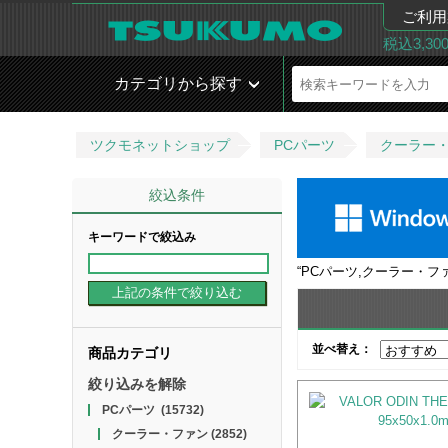
ご利用
税込3,3
カテゴリから探す
ツクモネットショップ
PCパーツ
クーラー
絞込条件
キーワードで絞込み
“
PCパーツ,クーラー・フ
並べ替え：
商品カテゴリ
絞り込みを解除
PCパーツ
(15732)
クーラー・ファン
(2852)