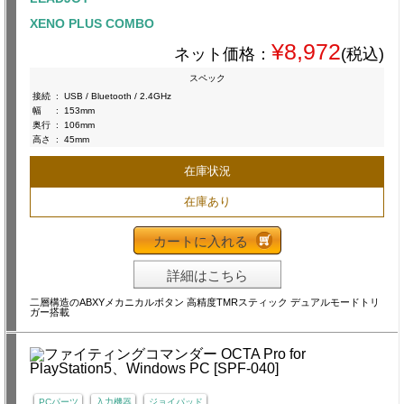
XENO PLUS COMBO
¥8,972
ネット価格：
(税込)
スペック
接続
:
USB / Bluetooth / 2.4GHz
幅
:
153mm
奥行
:
106mm
高さ
:
45mm
在庫状況
在庫あり
カートに入れる
詳細はこちら
二層構造のABXYメカニカルボタン 高精度TMRスティック デュアルモードトリ
ガー搭載
PCパーツ
入力機器
ジョイパッド