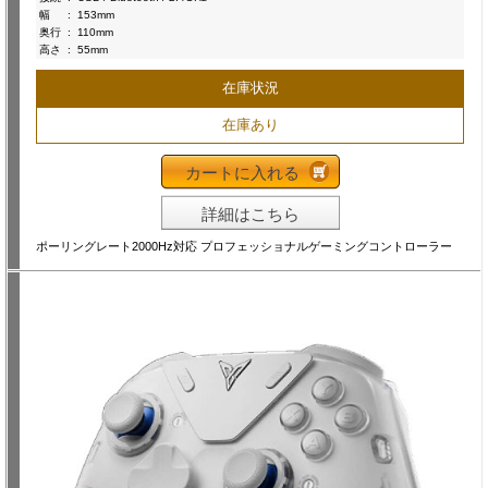
幅
:
153mm
奥行
:
110mm
高さ
:
55mm
在庫状況
在庫あり
カートに入れる
詳細はこちら
ポーリングレート2000Hz対応 プロフェッショナルゲーミングコントローラー