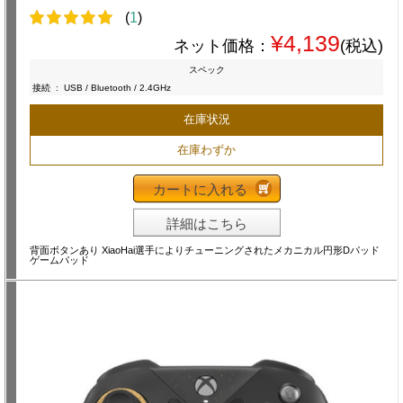
(
1
)
¥4,139
ネット価格：
(税込)
スペック
接続
:
USB / Bluetooth / 2.4GHz
在庫状況
在庫わずか
カートに入れる
詳細はこちら
背面ボタンあり XiaoHai選手によりチューニングされたメカニカル円形Dパッド
ゲームパッド