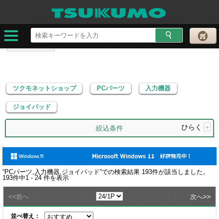
ツクモネットショップ
PCパーツ
入力機器
ジョイパッド
ツクモネットショップ
PCパーツ
入力機器
ジョイパッド
ひらく
+
絞込条件
“
PCパーツ,入力機器,ジョイパッド
”での検索結果
193
件が該当しました。
193
件中
1 - 24
件を表示
<<
>>
前へ
次へ
並べ替え：