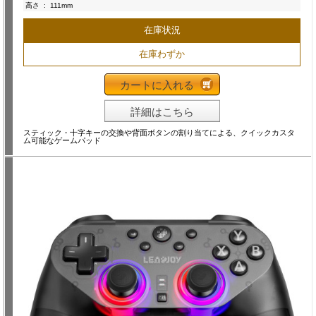
高さ
:
111mm
在庫状況
在庫わずか
カートに入れる
詳細はこちら
スティック・十字キーの交換や背面ボタンの割り当てによる、クイックカスタ
ム可能なゲームパッド