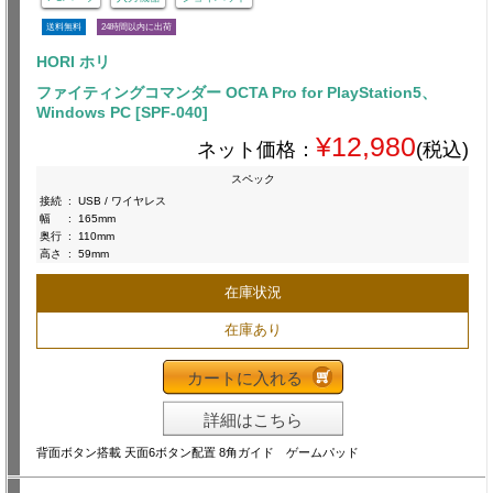
送料無料
24時間以内に出荷
HORI ホリ
ファイティングコマンダー OCTA Pro for PlayStation5、
Windows PC [SPF-040]
¥12,980
ネット価格：
(税込)
スペック
接続
:
USB / ワイヤレス
幅
:
165mm
奥行
:
110mm
高さ
:
59mm
在庫状況
在庫あり
カートに入れる
詳細はこちら
背面ボタン搭載 天面6ボタン配置 8角ガイド ゲームパッド