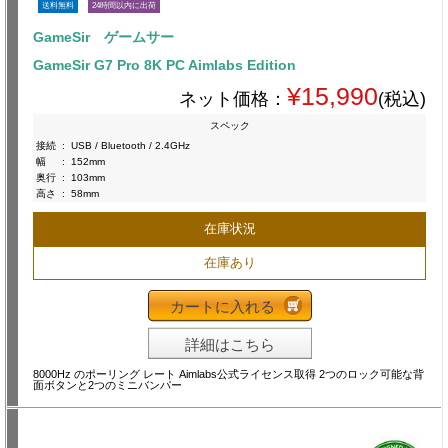
送料無料
24時間以内に出荷
GameSir ゲームサー
GameSir G7 Pro 8K PC Aimlabs Edition
¥15,990
ネット価格：
(税込)
スペック
接続
:
USB / Bluetooth / 2.4GHz
幅
:
152mm
奥行
:
103mm
高さ
:
58mm
在庫状況
在庫あり
カートに入れる
詳細はこちら
8000Hz のポーリング レート Aimlabs公式ライセンス取得 2つのロック可能な背
面ボタンと2つのミニバンパー