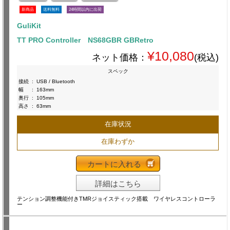
新商品
送料無料
24時間以内に出荷
GuliKit
TT PRO Controller NS68GBR GBRetro
¥10,080
ネット価格：
(税込)
スペック
接続
:
USB / Bluetooth
幅
:
163mm
奥行
:
105mm
高さ
:
63mm
在庫状況
在庫わずか
カートに入れる
詳細はこちら
テンション調整機能付きTMRジョイスティック搭載 ワイヤレスコントローラ
ー