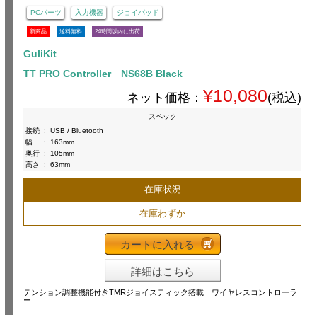
PCパーツ
入力機器
ジョイパッド
新商品
送料無料
24時間以内に出荷
GuliKit
TT PRO Controller NS68B Black
¥10,080
ネット価格：
(税込)
スペック
接続
:
USB / Bluetooth
幅
:
163mm
奥行
:
105mm
高さ
:
63mm
在庫状況
在庫わずか
カートに入れる
詳細はこちら
テンション調整機能付きTMRジョイスティック搭載 ワイヤレスコントローラ
ー