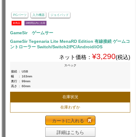
PCパーツ
入力機器
ジョイパッド
新商品
24時間以内に出荷
GameSir ゲームサー
GameSir Tegenaria Lite MenaRD Edition 有線接続 ゲームコ
ントローラー Switch/Switch2/PC/Android/iOS
¥3,290
ネット価格：
(税込)
スペック
接続
:
USB
幅
:
163mm
奥行
:
99mm
高さ
:
60mm
在庫状況
在庫わずか
カートに入れる
詳細はこちら