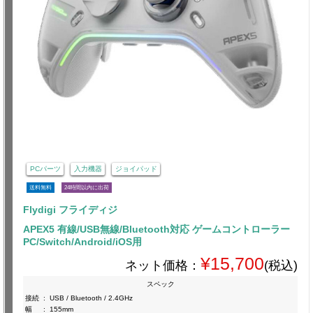
PCパーツ
入力機器
ジョイパッド
送料無料
24時間以内に出荷
Flydigi フライディジ
APEX5 有線/USB無線/Bluetooth対応 ゲームコントローラー
PC/Switch/Android/iOS用
¥15,700
ネット価格：
(税込)
スペック
接続
:
USB / Bluetooth / 2.4GHz
幅
:
155mm