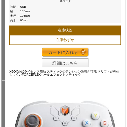
スペック
接続
:
USB
幅
:
155mm
奥行
:
105mm
高さ
:
65mm
在庫状況
在庫わずか
カートに入れる
詳細はこちら
XBOX公式ライセンス商品 スティックのテンション調整が可能 ドリフトが発生
しにくいFORCEFLEXホールエフェクトスティック