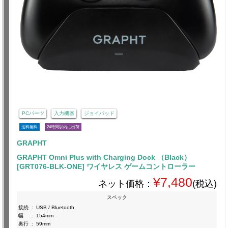
PCパーツ
入力機器
ジョイパッド
送料無料
24時間以内に出荷
GRAPHT
GRAPHT Omni Plus with Charging Dock （Black）
[GRT076-BLK-ONE] ワイヤレス ゲームコントローラー
¥7,480
ネット価格：
(税込)
スペック
接続
:
USB / Bluetooth
幅
:
154mm
奥行
:
59mm