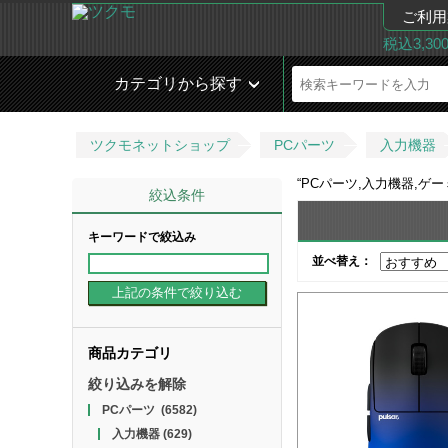
ご利用
税込3,3
カテゴリから探す
ツクモネットショップ
PCパーツ
入力機器
“
PCパーツ,入力機器,ゲ
絞込条件
キーワードで絞込み
並べ替え：
商品カテゴリ
絞り込みを解除
PCパーツ
(6582)
入力機器
(629)