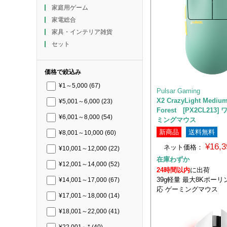
家庭用ゲーム
家電総合
家具・インテリア雑貨
セット
価格で絞込み
¥1～5,000
(67)
Pulsar Gaming
X2 CrazyLight Medium
¥5,001～6,000
(23)
Forest [PX2CL21
¥6,001～8,000
(54)
ミングマウス
新商品
送料無料
¥8,001～10,000
(60)
¥16,
ネット価格：
¥10,001～12,000
(22)
在庫わずか
¥12,001～14,000
(52)
24時間以内
に出荷
39g軽量 最大8Kポー
¥14,001～17,000
(67)
応 ゲーミングマウス
¥17,001～18,000
(14)
¥18,001～22,000
(41)