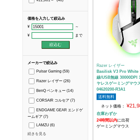
¥22,001～*
(40)
価格を入力して絞込み
¥
～
¥
まで
メーカーで絞込み
Razer レイザー
Basilisk V3 Pro White
Pulsar Gaming
(59)
線/USB無線 30000DPI
Razer レイザー
(26)
ヤレスゲーミングマウス 
04620200-R3A1
BenQ ベンキュー
(14)
送料無料
CORSAIR コルセア
(7)
¥21,
ネット価格：
ENDGAME GEAR エンドゲ
在庫わずか
ームギア
(7)
24時間以内
に出荷
LAMZU
(6)
ゲーミングマウス
続きを見る