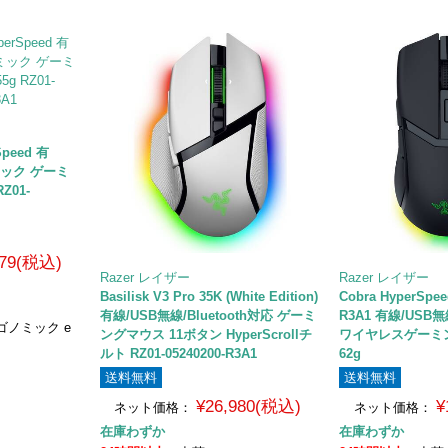
Speed 有
ミック ゲーミ
Z01-
279(税込)
Razer レイザー
Razer レイザー
Basilisk V3 Pro 35K (White Edition)
Cobra HyperSpee
有線/USB無線/Bluetooth対応 ゲーミ
R3A1 有線/USB無
ゴノミック e
ングマウス 11ボタン HyperScrollチ
ワイヤレスゲーミ
ルト RZ01-05240200-R3A1
62g
送料無料
送料無料
¥26,980(税込)
¥
ネット価格：
ネット価格：
在庫わずか
在庫わずか