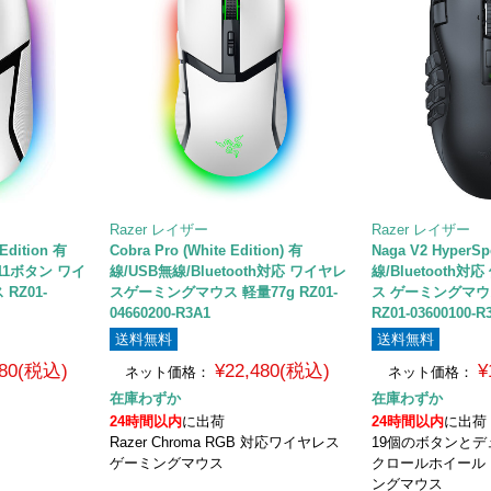
Razer レイザー
Razer レイザー
 Edition 有
Cobra Pro (White Edition) 有
Naga V2 HyperS
 11ボタン ワイ
線/USB無線/Bluetooth対応 ワイヤレ
線/Bluetooth
RZ01-
スゲーミングマウス 軽量77g RZ01-
ス ゲーミングマウ
04660200-R3A1
RZ01-03600100-R
送料無料
送料無料
980(税込)
¥22,480(税込)
¥
ネット価格：
ネット価格：
在庫わずか
在庫わずか
24時間以内
に出荷
24時間以内
に出荷
Razer Chroma RGB 対応ワイヤレス
19個のボタンと
ゲーミングマウス
クロールホイール
ングマウス