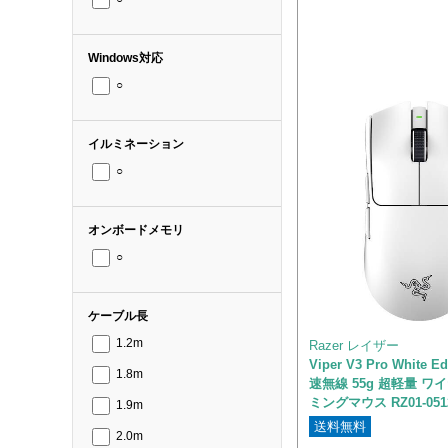
Windows対応
○
イルミネーション
○
オンボードメモリ
○
ケーブル長
1.2m
Razer レイザー
Viper V3 Pro White E
1.8m
速無線 55g 超軽量 ワ
ミングマウス RZ01-0512
1.9m
送料無料
2.0m