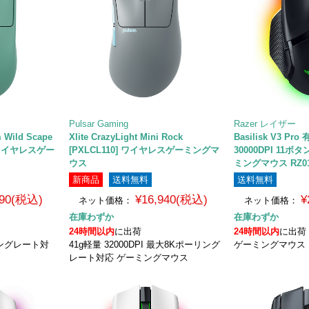
Pulsar Gaming
Razer レイザー
 Wild Scape
Xlite CrazyLight Mini Rock
Basilisk V3 Pr
3] ワイヤレスゲー
[PXLCL110] ワイヤレスゲーミングマ
30000DPI 11
ウス
ミングマウス RZ01-
新商品
送料無料
送料無料
390(税込)
¥16,940(税込)
¥
ネット価格：
ネット価格：
在庫わずか
在庫わずか
24時間以内
に出荷
24時間以内
に出荷
リングレート対
41g軽量 32000DPI 最大8Kポーリング
ゲーミングマウス
レート対応 ゲーミングマウス