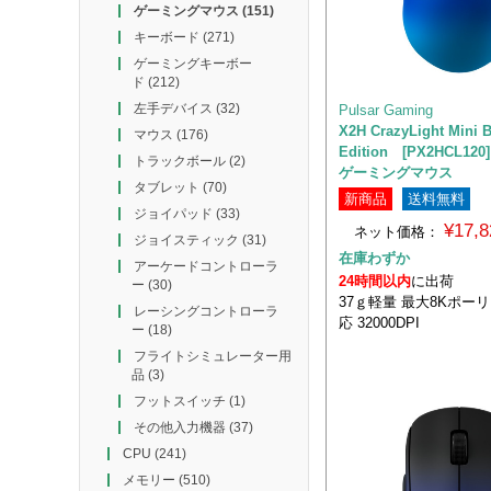
ゲーミングマウス
(151)
キーボード
(271)
ゲーミングキーボー
ド
(212)
左手デバイス
(32)
Pulsar Gaming
X2H CrazyLight Mini 
マウス
(176)
Edition [PX2HCL1
トラックボール
(2)
ゲーミングマウス
タブレット
(70)
新商品
送料無料
ジョイパッド
(33)
¥17,
ネット価格：
ジョイスティック
(31)
在庫わずか
アーケードコントローラ
24時間以内
に出荷
ー
(30)
37ｇ軽量 最大8Kポー
レーシングコントローラ
応 32000DPI
ー
(18)
フライトシミュレーター用
品
(3)
フットスイッチ
(1)
その他入力機器
(37)
CPU
(241)
メモリー
(510)