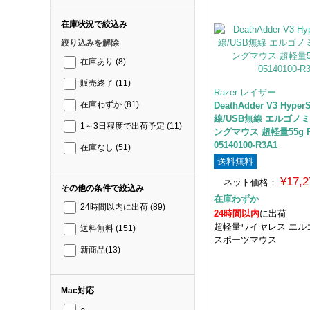
在庫状況で絞込み
絞り込みを解除
在庫あり
(8)
販売終了
(11)
Razer レイザー
DeathAdder V3 Hyper
在庫わずか
(81)
線/USB無線 エルゴノ
1～3日程度で出荷予定
(11)
ングマウス 超軽量55g R
05140100-R3A1
在庫なし
(51)
送料無料
¥17,
ネット価格：
その他の条件で絞込み
在庫わずか
24時間以内に出荷
(89)
24時間以内
に出荷
超軽量ワイヤレス エル
送料無料
(151)
スポーツマウス
新商品
(13)
Mac対応
○