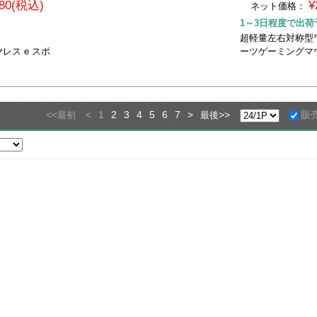
480(税込)
¥
ネット価格：
1～3日程度で出荷
超軽量左右対称型ワ
レス e スポ
ーツゲーミングマ
<<
<
1
2
3
4
5
6
7
>
>>
販
最初
最後