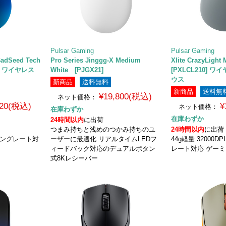
Pulsar Gaming
Pulsar Gaming
BadSeed Tech
Pro Series Jinggg-X Medium
Xlite CrazyLigh
20] ワイヤレス
White [PJGX21]
[PXLCL210]
ウス
新商品
送料無料
新商品
送料無
¥19,800(税込)
ネット価格：
820(税込)
¥
ネット価格：
在庫わずか
在庫わずか
24時間以内
に出荷
つまみ持ちと浅めのつかみ持ちのユ
24時間以内
に出荷
リングレート対
ーザーに最適化 リアルタイムLEDフ
44g軽量 32000
ィードバック対応のデュアルボタン
レート対応 ゲー
式8Kレシーバー