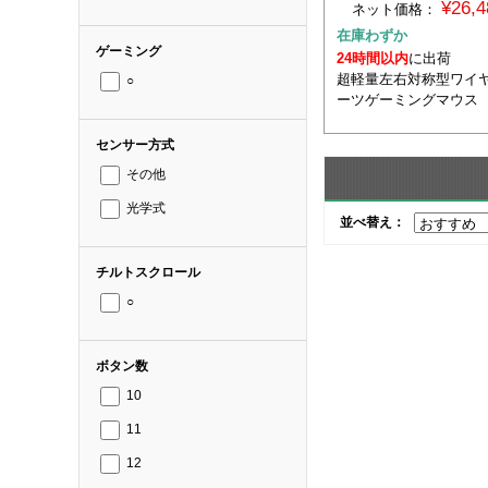
¥26,
ネット価格：
在庫わずか
ゲーミング
24時間以内
に出荷
超軽量左右対称型ワイヤ
○
ーツゲーミングマウス
センサー方式
その他
光学式
並べ替え：
チルトスクロール
○
ボタン数
10
11
12