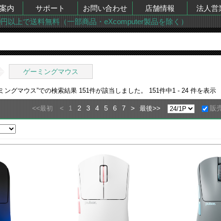
案内
サポート
お問い合わせ
店舗情報
法人営
00円以上で送料無料（一部商品・eXcomputer製品を除く）
ゲーミングマウス
ーミングマウス
”での検索結果
151
件が該当しました。
151
件中
1 - 24
件を表示
<<
<
1
2
3
4
5
6
7
>
>>
販
最初
最後