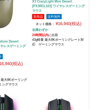
X3 CrazyLight Mini Desert
[PX3RCL103] ワイヤレスゲーミング
マウス
新商品
送料無料
¥16,940(税込)
ネット価格：
在庫わずか
24時間以内
に出荷
43g軽量 最大8Kポーリングレート対
Medium Desert
応 ゲーミングマウス
 ワイヤレスゲーミング
料
16,940(税込)
DPI 最大8Kポーリング
ミングマウス