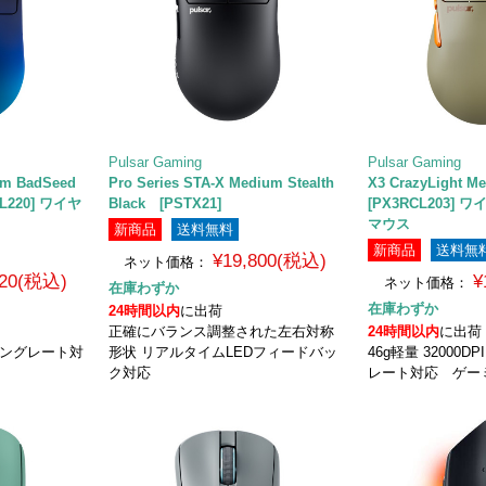
Pulsar Gaming
Pulsar Gaming
um BadSeed
Pro Series STA-X Medium Stealth
X3 CrazyLight 
CL220] ワイヤ
Black [PSTX21]
[PX3RCL203]
マウス
新商品
送料無料
新商品
送料無
¥19,800(税込)
ネット価格：
820(税込)
¥
ネット価格：
在庫わずか
在庫わずか
24時間以内
に出荷
正確にバランス調整された左右対称
24時間以内
に出荷
リングレート対
形状 リアルタイムLEDフィードバッ
46g軽量 32000
ク対応
レート対応 ゲー