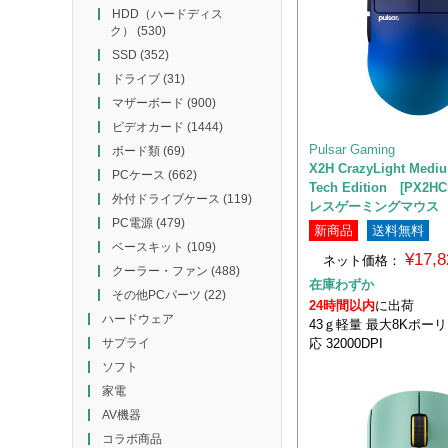
HDD（ハードディス
ク）
(530)
SSD
(352)
ドライブ
(31)
マザーボード
(900)
ビデオカード
(1444)
Pulsar Gaming
ボード類
(69)
X2H CrazyLight Medi
PCケース
(662)
Tech Edition [PX2H
外付ドライブケース
(119)
レスゲーミングマウス
PC電源
(479)
新商品
送料無料
ベースキット
(109)
¥17,
ネット価格：
クーラー・ファン
(488)
在庫わずか
その他PCパーツ
(22)
24時間以内
に出荷
ハードウェア
43ｇ軽量 最大8Kポー
応 32000DPI
サプライ
ソフト
家電
AV機器
コラボ商品