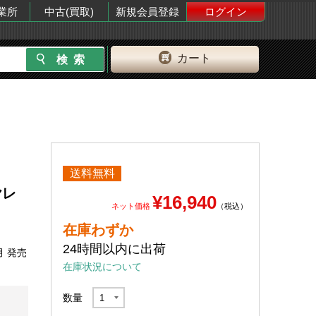
業所
中古(買取)
新規会員登録
ログイン
カート
送料無料
イヤレ
¥16,940
ネット価格
（税込）
在庫わずか
24時間以内に出荷
月 発売
在庫状況について
数量