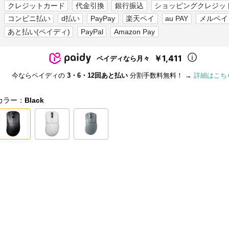
クレジットカード
代金引換
銀行振込
ショッピングクレジッ
コンビニ払い
d払い
PayPay
楽天ペイ
au PAY
メルペイ
あと払い(ペイディ)
PayPal
Amazon Pay
￥1,411
ペイディなら月々
今ならペイディの
3・6・12回あと払い
分割手数料無料！ →
詳細はこち
カラー：
Black