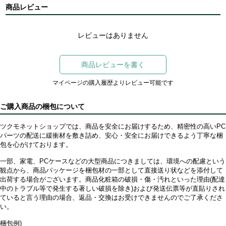
商品レビュー
レビューはありません
商品レビューを書く
マイページの購入履歴よりレビュー可能です
ご購入商品の梱包について
ツクモネットショップでは、商品を安全にお届けするため、精密性の高いPC
パーツの配送に緩衝材を敷き詰め、安心・安全にお届けできるよう丁寧な梱
包を心がけております。
一部、家電、PCケースなどの大型商品につきましては、環境への配慮という
観点から、商品パッケージを梱包材の一部として直接送り状などを添付して
出荷する場合がございます。商品化粧箱の破損・傷・汚れといった理由(配達
中のトラブル等で発生する著しい破損を除き)および発送伝票等が直貼りされ
ていると言う理由の場合、返品・交換はお受けできませんのでご了承くださ
い。
梱包例)