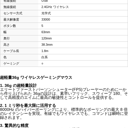
有線接続
USB
無線接続
2.4GHz ワイヤレス
センサー方式
光学式
最大解像度
33000
ボタン数
5
幅
63mm
奥行
120mm
高さ
38.3mm
ケーブル長
1.8m
色
白系
ゲーミング
○
超軽量36g ワイヤレスゲーミングマウス
1. 36g の超軽量設計
エリートファーストパーソンシューター(FPS)プレーヤーのために一か
ら作り上げられた 36gの設計は、素早いフリック、スウィープ 180、そ
して高精度のエイムに最高の敏捷性とコントロールを提供する。
2. 1 ミリ秒を最大限に活用する
8000Hz のハイパーポーリングにより、標準的なポーリングの最大 8 倍
のレイテンシーを実現。有線でもワイヤレスでも、コマンドは瞬時に登
録されます。
3. 驚異的な精度