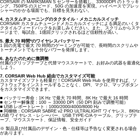
CORSAIR の MARKSMAN S センサーを搭載し、33000DPI のトラッキ
ング、750IPS のスピード、50G の加速度を実現。ハイペースでプレッ
シャーのかかる場面でも、目標を見失わない。
4. カスタムチューニングのタクタイル・メカニカルスイッチ
CORSAIR カスタムチューンドメカニカルスイッチによる満足のいくタ
クタイルフィードバックをお楽しみください。また、スクリムからステ
ージまで、毎試合、1億回クリックされるほど信頼性が高い。
5. 最大 70 時間*のワイヤレスバッテリー
1 回の充電で最大 70 時間のゲーミングが可能で、長時間のスクリムや
トーナメントでも十分なパワーを発揮します。
6. あなたのために微調整
付属のグリップテープと代替マウススケートで、お好みの武器を最適化
しよう。
7. CORSAIR Web Hub 経由でカスタマイズ可能
カスタマイズソフトも軽量だ！CORSAIR Web Hub を使用すれば、ソ
フトウェアをインストールすることなく、DPI、マクロ、マップボタン
をカスタマイズできます。
■ バッテリー寿命：1K Hz で最大 70 時間、8K Hz で最大 16 時間
■ センサー解像度：100 ～ 33000 DPI（50 DPI 刻みで調整可能）
■ USB レポートレート：1000/2000/4000/8000 Hz
■ 同梱物：CORSAIR SABRE v2 PRO ULTRALIGHT ワイヤレス、8KHz
USB ワイヤレス・レシーバー、USB TYPE-C/A ケーブル、グリップテ
ープ、マウススケート、保証情報、安全ガイド
※ 製品及び付属品のデザイン・色・仕様等は予告なく変更される場合
があります。