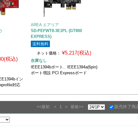
AREA エアリア
SD-PEFWT8-3E1PL (GT800
ウ
EXPRESS)
送料無料
¥5,217(税込)
ネット価格：
030(税込)
在庫なし
IEEE1394bポート、IEEE1394a(6pin)
ポート増設 PCI Expressボード
EEE1394bイン
rofile対応
<<
<
1
>
>>
販売終了商
最初
最後