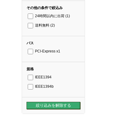
その他の条件で絞込み
24時間以内に出荷
(1)
送料無料
(2)
バス
PCI-Express x1
規格
IEEE1394
IEEE1394b