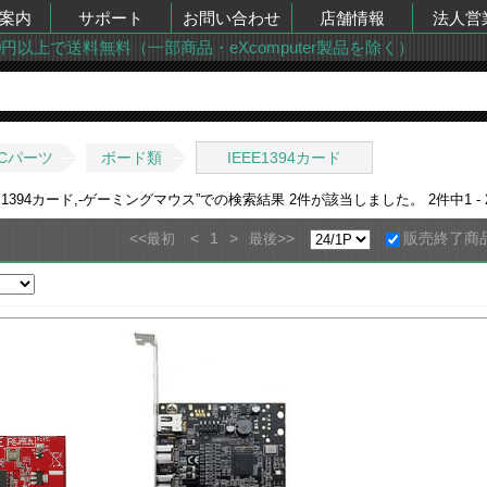
案内
サポート
お問い合わせ
店舗情報
法人営
00円以上で送料無料（一部商品・eXcomputer製品を除く）
Cパーツ
ボード類
IEEE1394カード
E1394カード,-ゲーミングマウス
”での検索結果
2
件が該当しました。
2
件中
1 - 
<<
<
1
>
>>
販売終了商
最初
最後