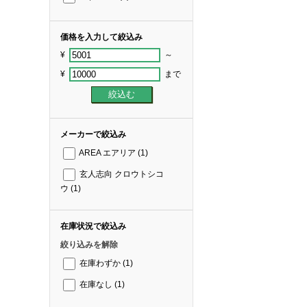
価格を入力して絞込み
¥
～
¥
まで
メーカーで絞込み
AREA エアリア
(1)
玄人志向 クロウトシコ
ウ
(1)
在庫状況で絞込み
絞り込みを解除
在庫わずか
(1)
在庫なし
(1)