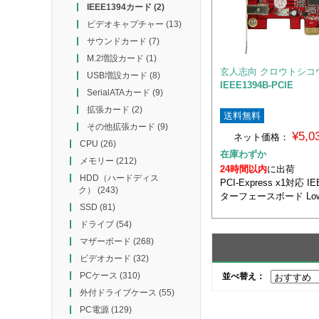
IEEE1394カード
(2)
ビデオキャプチャー
(13)
サウンドカード
(7)
M.2増設カード
(1)
玄人志向 クロウトシコ
USB増設カード
(8)
IEEE1394B-PCIE
SerialATAカード
(9)
拡張カード
(2)
送料無料
その他拡張カード
(9)
¥5,
ネット価格：
CPU
(26)
在庫わずか
メモリー
(212)
24時間以内
に出荷
HDD（ハードディス
PCI-Express x1対応 I
ク）
(243)
ターフェースボード Lowp
SSD
(81)
ドライブ
(54)
マザーボード
(268)
ビデオカード
(32)
PCケース
(310)
並べ替え：
外付ドライブケース
(55)
PC電源
(129)