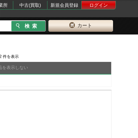
業所
中古(買取)
新規会員登録
ログイン
カート
2
件を表示
品を表示しない