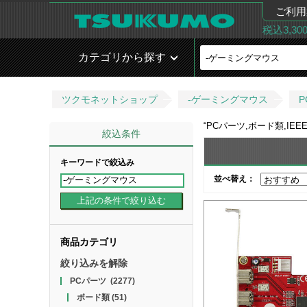
ご利用
税込3,3
カテゴリから探す
ツクモネットショップ
-ゲーミングマウス
P
“
PCパーツ,ボード類,IEE
絞込条件
キーワードで絞込み
並べ替え：
商品カテゴリ
絞り込みを解除
PCパーツ
(2277)
ボード類
(51)