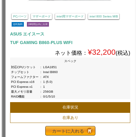
PCパーツ
マザーボード
intel用マザーボード
intel 800 Series M/B
送料無料
24時間以内に出荷
ASUS エイスース
TUF GAMING B860-PLUS WIFI
¥32,200
ネット価格：
(税込)
スペック
対応CPUソケット
:
LGA1851
チップセット
:
Intel B860
フォームファクター
:
ATX
PCI Express x16
:
1 (5.0)
PCI Express x1
:
1
最大メモリ容量
:
256GB
RAID機能
:
0/1/5/10
在庫状況
在庫あり
カートに入れる