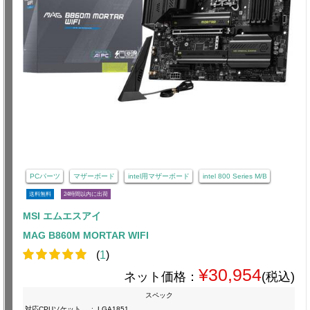
PCパーツ
マザーボード
intel用マザーボード
intel 800 Series M/B
送料無料
24時間以内に出荷
MSI エムエスアイ
MAG B860M MORTAR WIFI
(
1
)
¥30,954
ネット価格：
(税込)
スペック
対応CPUソケット
:
LGA1851