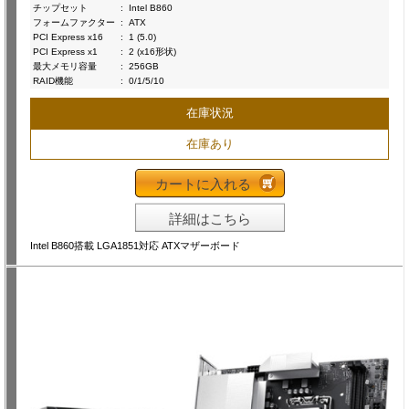
チップセット
:
Intel B860
フォームファクター
:
ATX
PCI Express x16
:
1 (5.0)
PCI Express x1
:
2 (x16形状)
最大メモリ容量
:
256GB
RAID機能
:
0/1/5/10
在庫状況
在庫あり
カートに入れる
詳細はこちら
Intel B860搭載 LGA1851対応 ATXマザーボード