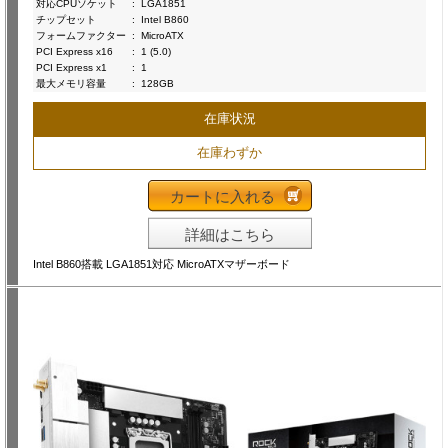
対応CPUソケット
:
LGA1851
チップセット
:
Intel B860
フォームファクター
:
MicroATX
PCI Express x16
:
1 (5.0)
PCI Express x1
:
1
最大メモリ容量
:
128GB
在庫状況
在庫わずか
カートに入れる
詳細はこちら
Intel B860搭載 LGA1851対応 MicroATXマザーボード