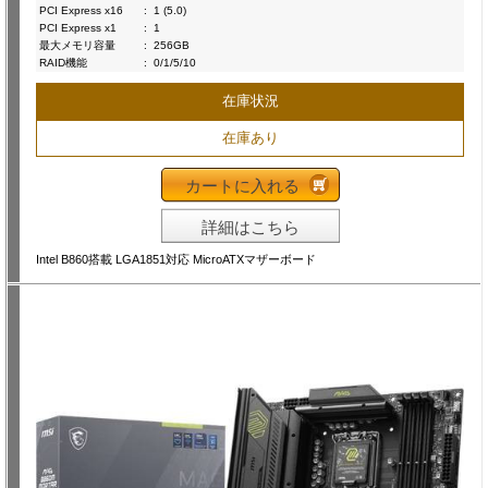
PCI Express x16
:
1 (5.0)
PCI Express x1
:
1
最大メモリ容量
:
256GB
RAID機能
:
0/1/5/10
在庫状況
在庫あり
カートに入れる
詳細はこちら
Intel B860搭載 LGA1851対応 MicroATXマザーボード