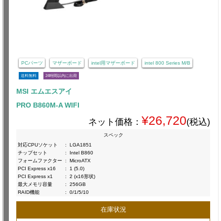
PCパーツ
マザーボード
intel用マザーボード
intel 800 Series M/B
送料無料
24時間以内に出荷
MSI エムエスアイ
PRO B860M-A WIFI
¥26,720
ネット価格：
(税込)
スペック
対応CPUソケット
:
LGA1851
チップセット
:
Intel B860
フォームファクター
:
MicroATX
PCI Express x16
:
1 (5.0)
PCI Express x1
:
2 (x16形状)
最大メモリ容量
:
256GB
RAID機能
:
0/1/5/10
在庫状況