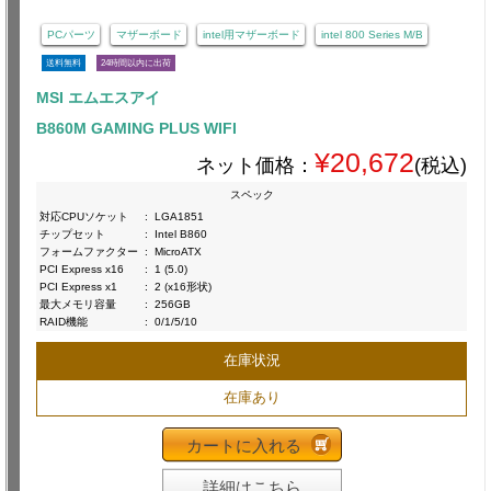
PCパーツ
マザーボード
intel用マザーボード
intel 800 Series M/B
送料無料
24時間以内に出荷
MSI エムエスアイ
B860M GAMING PLUS WIFI
¥20,672
ネット価格：
(税込)
スペック
対応CPUソケット
:
LGA1851
チップセット
:
Intel B860
フォームファクター
:
MicroATX
PCI Express x16
:
1 (5.0)
PCI Express x1
:
2 (x16形状)
最大メモリ容量
:
256GB
RAID機能
:
0/1/5/10
在庫状況
在庫あり
カートに入れる
詳細はこちら