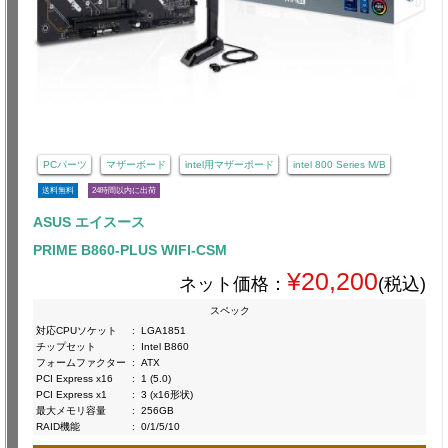
PCパーツ
マザーボード
intel用マザーボード
intel 800 Series M/B
送料無料
24時間以内に出荷
ASUS エイスース
PRIME B860-PLUS WIFI-CSM
¥20,200
ネット価格：
(税込)
スペック
対応CPUソケット
:
LGA1851
チップセット
:
Intel B860
フォームファクター
:
ATX
PCI Express x16
:
1 (5.0)
PCI Express x1
:
3 (x16形状)
最大メモリ容量
:
256GB
RAID機能
:
0/1/5/10