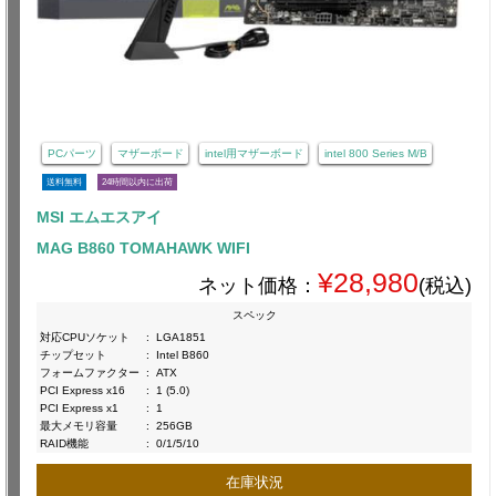
PCパーツ
マザーボード
intel用マザーボード
intel 800 Series M/B
送料無料
24時間以内に出荷
MSI エムエスアイ
MAG B860 TOMAHAWK WIFI
¥28,980
ネット価格：
(税込)
スペック
対応CPUソケット
:
LGA1851
チップセット
:
Intel B860
フォームファクター
:
ATX
PCI Express x16
:
1 (5.0)
PCI Express x1
:
1
最大メモリ容量
:
256GB
RAID機能
:
0/1/5/10
在庫状況