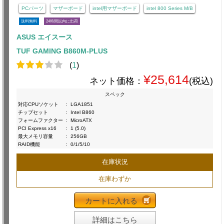
PCパーツ
マザーボード
intel用マザーボード
intel 800 Series M/B
送料無料
24時間以内に出荷
ASUS エイスース
TUF GAMING B860M-PLUS
(
1
)
¥25,614
ネット価格：
(税込)
スペック
対応CPUソケット
:
LGA1851
チップセット
:
Intel B860
フォームファクター
:
MicroATX
PCI Express x16
:
1 (5.0)
最大メモリ容量
:
256GB
RAID機能
:
0/1/5/10
在庫状況
在庫わずか
カートに入れる
詳細はこちら