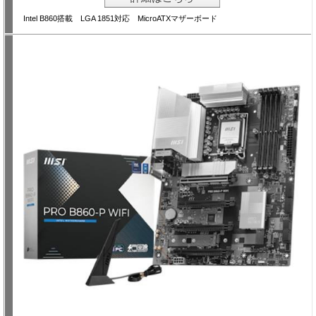
Intel B860搭載 LGA 1851対応 MicroATXマザーボード