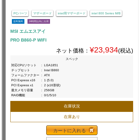
PCパーツ
マザーボード
intel用マザーボード
intel 800 Series M/B
送料無料
24時間以内に出荷
MSI エムエスアイ
PRO B860-P WIFI
¥23,934
ネット価格：
(税込)
スペック
対応CPUソケット
:
LGA1851
チップセット
:
Intel B860
フォームファクター
:
ATX
PCI Express x16
:
1 (5.0)
PCI Express x1
:
2 (x16形状)
最大メモリ容量
:
256GB
RAID機能
:
0/1/5/10
在庫状況
在庫あり
カートに入れる