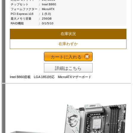
チップセット
:
Intel B860
フォームファクター
:
MicroATX
PCI Express x16
:
1 (5.0)
最大メモリ容量
:
256GB
RAID機能
:
0/1/5/10
在庫状況
在庫わずか
カートに入れる
詳細はこちら
Intel B860搭載 LGA 1851対応 MicroATXマザーボード