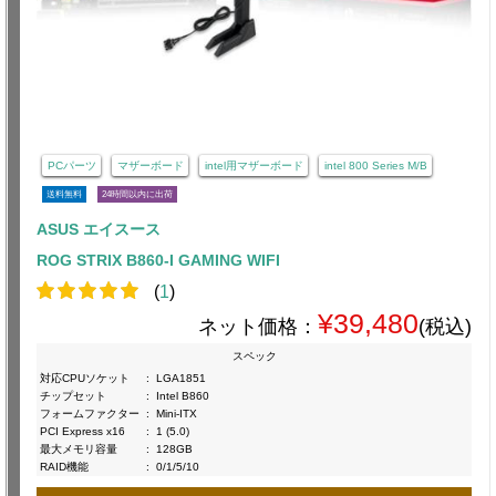
PCパーツ
マザーボード
intel用マザーボード
intel 800 Series M/B
送料無料
24時間以内に出荷
ASUS エイスース
ROG STRIX B860-I GAMING WIFI
(
1
)
¥39,480
ネット価格：
(税込)
スペック
対応CPUソケット
:
LGA1851
チップセット
:
Intel B860
フォームファクター
:
Mini-ITX
PCI Express x16
:
1 (5.0)
最大メモリ容量
:
128GB
RAID機能
:
0/1/5/10