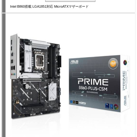
Intel B860搭載 LGA1851対応 MicroATXマザーボード