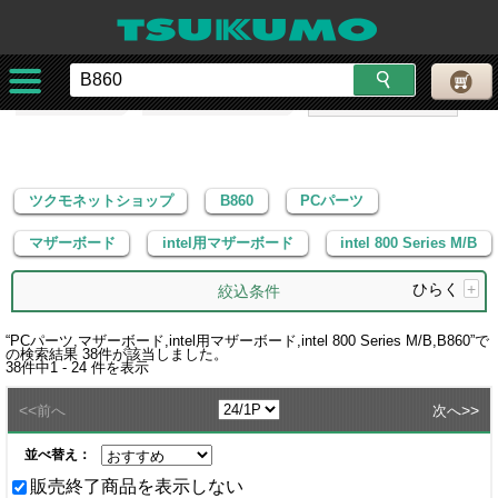
ツクモネットショップ
B860
PCパーツ
マザーボード
intel用マザーボード
intel 800 Series M/B
ツクモネットショップ
B860
PCパーツ
マザーボード
intel用マザーボード
intel 800 Series M/B
ひらく
+
絞込条件
“
PCパーツ,マザーボード,intel用マザーボード,intel 800 Series M/B,B860
”で
の検索結果
38
件が該当しました。
38
件中
1 - 24
件を表示
<<
>>
前へ
次へ
並べ替え：
販売終了商品を表示しない