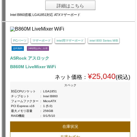
詳細はこちら
Intel B860搭載 LGA1851対応 ATXマザーボード
PCパーツ
マザーボード
intel用マザーボード
intel 800 Series M/B
送料無料
24時間以内に出荷
ASRock アスロック
B860M LiveMixer WiFi
¥25,040
ネット価格：
(税込)
スペック
対応CPUソケット
:
LGA1851
チップセット
:
Intel B860
フォームファクター
:
MicroATX
PCI Express x16
:
1 (5.0)
最大メモリ容量
:
256GB
RAID機能
:
0/1/5/10
在庫状況
在庫わずか