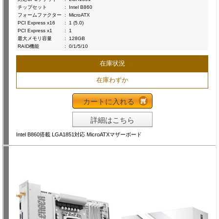
チップセット
:
Intel B860
フォームファクター
:
MicroATX
PCI Express x16
:
1 (5.0)
PCI Express x1
:
1
最大メモリ容量
:
128GB
RAID機能
:
0/1/5/10
在庫状況
在庫わずか
カートに入れる
詳細はこちら
Intel B860搭載 LGA1851対応 MicroATXマザーボード