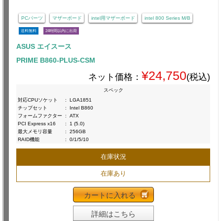
PCパーツ
マザーボード
intel用マザーボード
intel 800 Series M/B
送料無料
24時間以内に出荷
ASUS エイスース
PRIME B860-PLUS-CSM
¥24,750
ネット価格：
(税込)
スペック
対応CPUソケット
:
LGA1851
チップセット
:
Intel B860
フォームファクター
:
ATX
PCI Express x16
:
1 (5.0)
最大メモリ容量
:
256GB
RAID機能
:
0/1/5/10
在庫状況
在庫あり
カートに入れる
詳細はこちら