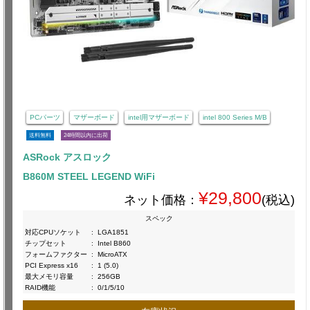
PCパーツ
マザーボード
intel用マザーボード
intel 800 Series M/B
送料無料
24時間以内に出荷
ASRock アスロック
B860M STEEL LEGEND WiFi
¥29,800
ネット価格：
(税込)
スペック
対応CPUソケット
:
LGA1851
チップセット
:
Intel B860
フォームファクター
:
MicroATX
PCI Express x16
:
1 (5.0)
最大メモリ容量
:
256GB
RAID機能
:
0/1/5/10