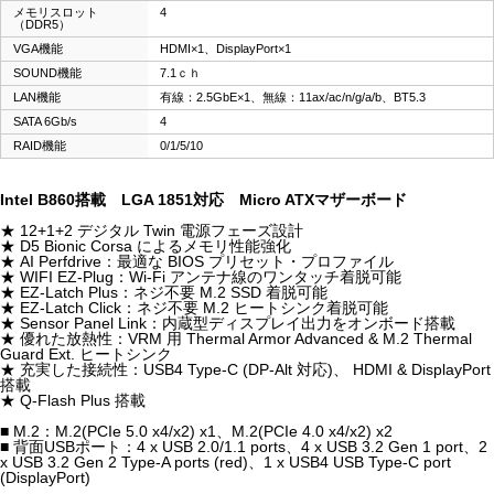
メモリスロット
4
（DDR5）
VGA機能
HDMI×1、DisplayPort×1
SOUND機能
7.1ｃｈ
LAN機能
有線：2.5GbE×1、無線：11ax/ac/n/g/a/b、BT5.3
SATA 6Gb/s
4
RAID機能
0/1/5/10
Intel B860搭載 LGA 1851対応 Micro ATXマザーボード
★ 12+1+2 デジタル Twin 電源フェーズ設計
★ D5 Bionic Corsa によるメモリ性能強化
★ AI Perfdrive：最適な BIOS プリセット・プロファイル
★ WIFI EZ-Plug：Wi-Fi アンテナ線のワンタッチ着脱可能
★ EZ-Latch Plus：ネジ不要 M.2 SSD 着脱可能
★ EZ-Latch Click：ネジ不要 M.2 ヒートシンク着脱可能
★ Sensor Panel Link：内蔵型ディスプレイ出力をオンボード搭載
★ 優れた放熱性：VRM 用 Thermal Armor Advanced & M.2 Thermal
Guard Ext. ヒートシンク
★ 充実した接続性：USB4 Type-C (DP-Alt 対応)、 HDMI & DisplayPort
搭載
★ Q-Flash Plus 搭載
■ M.2：M.2(PCIe 5.0 x4/x2) x1、M.2(PCIe 4.0 x4/x2) x2
■ 背面USBポート：4 x USB 2.0/1.1 ports、4 x USB 3.2 Gen 1 port、2
x USB 3.2 Gen 2 Type-A ports (red)、1 x USB4 USB Type-C port
(DisplayPort)