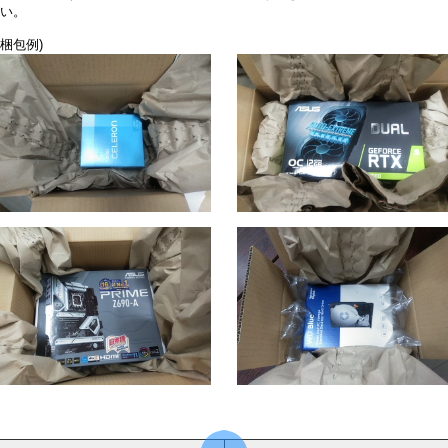
い。
梱包例)