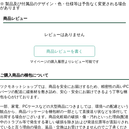
※ 製品及び付属品のデザイン・色・仕様等は予告なく変更される場合
があります
商品レビュー
レビューはありません
商品レビューを書く
マイページの購入履歴よりレビュー可能です
ご購入商品の梱包について
ツクモネットショップでは、商品を安全にお届けするため、精密性の高いPC
パーツの配送に緩衝材を敷き詰め、安心・安全にお届けできるよう丁寧な梱
包を心がけております。
一部、家電、PCケースなどの大型商品につきましては、環境への配慮という
観点から、商品パッケージを梱包材の一部として直接送り状などを添付して
出荷する場合がございます。商品化粧箱の破損・傷・汚れといった理由(配達
中のトラブル等で発生する著しい破損を除き)および発送伝票等が直貼りされ
ていると言う理由の場合、返品・交換はお受けできませんのでご了承くださ