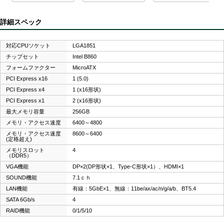
詳細スペック
対応CPUソケット
LGA1851
チップセット
Intel B860
フォームファクター
MicroATX
PCI Express x16
1 (5.0)
PCI Express x4
1 (x16形状)
PCI Express x1
2 (x16形状)
最大メモリ容量
256GB
メモリ・アクセス速度
6400～4800
メモリ・アクセス速度
8600～6400
(定格超え)
メモリスロット
4
（DDR5）
VGA機能
DP×2(DP形状×1、Type-C形状×1）、HDMI×1
SOUND機能
7.1ｃｈ
LAN機能
有線：5GbE×1、無線：11be/ax/ac/n/g/a/b、BT5.4
SATA 6Gb/s
4
RAID機能
0/1/5/10