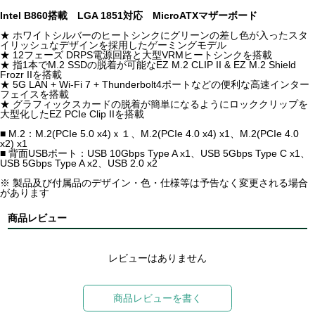
Intel B860搭載 LGA 1851対応 MicroATXマザーボード
★ ホワイトシルバーのヒートシンクにグリーンの差し色が入ったスタ
イリッシュなデザインを採用したゲーミングモデル
★ 12フェーズ DRPS電源回路と大型VRMヒートシンクを搭載
★ 指1本でM.2 SSDの脱着が可能なEZ M.2 CLIP II & EZ M.2 Shield
Frozr IIを搭載
★ 5G LAN + Wi-Fi 7 + Thunderbolt4ポートなどの便利な高速インター
フェイスを搭載
★ グラフィックスカードの脱着が簡単になるようにロッククリップを
大型化したEZ PCIe Clip IIを搭載
■ M.2：M.2(PCIe 5.0 x4)ｘ１、M.2(PCIe 4.0 x4) x1、M.2(PCIe 4.0
x2) x1
■ 背面USBポート：USB 10Gbps Type A x1、USB 5Gbps Type C x1、
USB 5Gbps Type A x2、USB 2.0 x2
※ 製品及び付属品のデザイン・色・仕様等は予告なく変更される場合
があります
商品レビュー
レビューはありません
商品レビューを書く