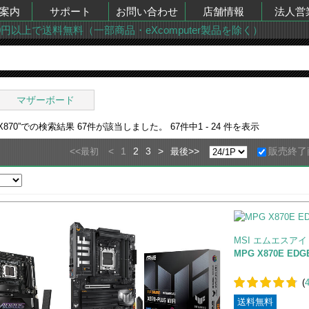
案内
サポート
お問い合わせ
店舗情報
法人営
00円以上で送料無料（一部商品・eXcomputer製品を除く）
マザーボード
870
”での検索結果
67
件が該当しました。
67
件中
1 - 24
件を表示
<<
<
1
2
3
>
>>
販売終了
最初
最後
MSI エムエスアイ
MPG X870E EDGE
(
送料無料