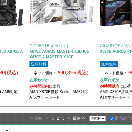
GIGABYTE ギガバイト
GIGABYTE ギガ
X3D X870E A
X870E AORUS MASTER X3D ICE
X870E AORUS P
X870E A MASTER X ICE
送料無料
送料無料
480(税込)
¥90,356(税込)
¥
ネット価格：
ネット価格：
在庫わずか
在庫わずか
24時間以内
に出荷
24時間以内
に出荷
et AM5対応
AMD X870E搭載 Socket AM5対応
AMD X870E搭載 S
ATXマザーボード
ATXマザーボード
<<
<
1
2
3
>
>>
販売終了
最初
最後