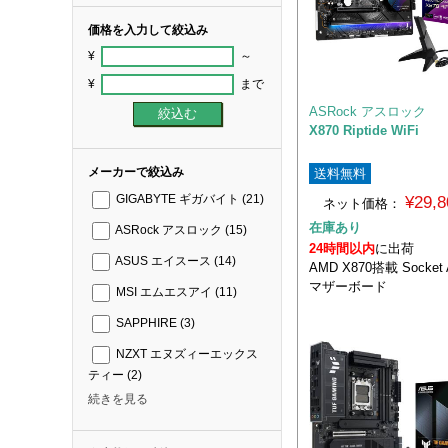
価格を入力して絞込み
¥
～
¥
まで
ASRock アスロック
X870 Riptide WiFi
メーカーで絞込み
送料無料
¥29,
GIGABYTE ギガバイト
(21)
ネット価格：
在庫あり
ASRock アスロック
(15)
24時間以内
に出荷
ASUS エイスース
(14)
AMD X870搭載 Socket
マザーボード
MSI エムエスアイ
(11)
SAPPHIRE
(3)
NZXT エヌズィーエックス
ティー
(2)
続きを見る