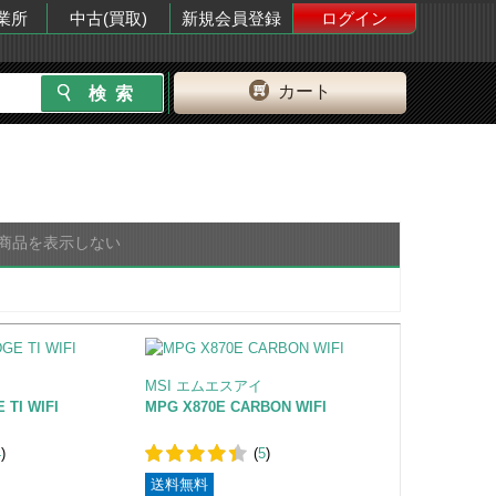
業所
中古(買取)
新規会員登録
ログイン
カート
商品を表示しない
MSI エムエスアイ
 TI WIFI
MPG X870E CARBON WIFI
4
)
(
5
)
送料無料