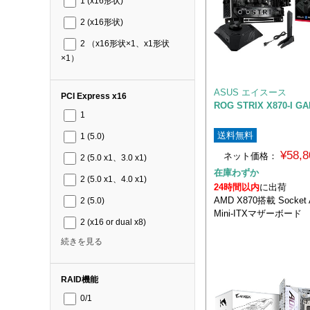
1 (x16形状)
2 (x16形状)
2 （x16形状×1、x1形状
×1）
ASUS エイスース
PCI Express x16
ROG STRIX X870-I GA
1
送料無料
1 (5.0)
¥58,
ネット価格：
2 (5.0 x1、3.0 x1)
在庫わずか
2 (5.0 x1、4.0 x1)
24時間以内
に出荷
AMD X870搭載 Socke
2 (5.0)
Mini-ITXマザーボード
2 (x16 or dual x8)
続きを見る
RAID機能
0/1