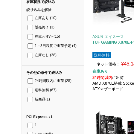
在庫状況で絞込み
絞り込みを解除
在庫あり
(10)
販売終了
(3)
ASUS エイスース
在庫わずか
(15)
TUF GAMING X870E-P
1～3日程度で出荷予定
(4)
送料無料
在庫なし
(38)
¥45,
ネット価格：
在庫あり
その他の条件で絞込み
24時間以内
に出荷
24時間以内に出荷
(25)
AMD X870E搭載 Sock
ATXマザーボード
送料無料
(67)
新商品
(1)
PCI Express x1
1