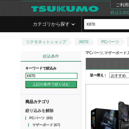
ご利用
税込3,3
カテゴリから探す
ツクモネットショップ
X870
PCパーツ
“
PCパーツ,マザーボード,X
絞込条件
キーワードで絞込み
並べ替え：
商品カテゴリ
絞り込みを解除
PCパーツ
(69)
マザーボード
(67)