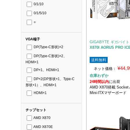
0/1/10
0/1/5/10
○
VGA端子
GIGABYTE ギガバイト
X870I AORUS PRO IC
DP(Type-C形状)×2
DP(Type-C形状)×2、
送料無料
HDMI×1
¥44,
ネット価格：
DP×1、HDMI×1
在庫わずか
DP×2(DP形状×1、Type-C
24時間以内
に出荷
形状×1）、HDMI×1
AMD X870搭載 Socke
Mini-ITXマザーボード
HDMI×1
チップセット
AMD X870
AMD X870E