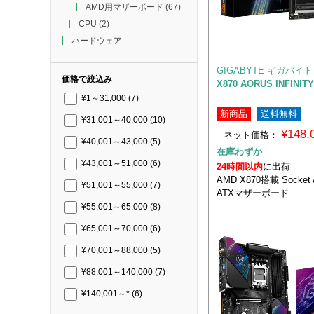
AMD用マザーボード
(67)
CPU
(2)
ハードウェア
GIGABYTE ギガバイト
価格で絞込み
X870 AORUS INFINITY
¥1～31,000
(7)
新商品
送料無料
¥31,001～40,000
(10)
¥148
ネット価格：
¥40,001～43,000
(5)
在庫わずか
¥43,001～51,000
(6)
24時間以内
に出荷
AMD X870搭載 Socket
¥51,001～55,000
(7)
ATXマザーボード
¥55,001～65,000
(8)
¥65,001～70,000
(6)
¥70,001～88,000
(5)
¥88,001～140,000
(7)
¥140,001～*
(6)