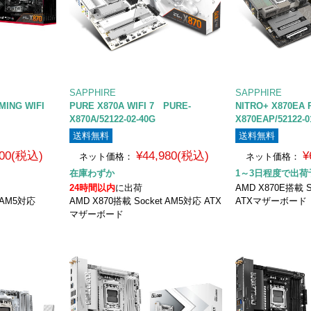
SAPPHIRE
SAPPHIRE
MING WIFI
PURE X870A WIFI 7 PURE-
NITRO+ X870EA 
X870A/52122-02-40G
X870EAP/52122-0
送料無料
送料無料
800(税込)
¥44,980(税込)
¥
ネット価格：
ネット価格：
在庫わずか
1～3日程度で出荷
24時間以内
に出荷
AMD X870E搭載 S
t AM5対応
AMD X870搭載 Socket AM5対応 ATX
ATXマザーボード
マザーボード