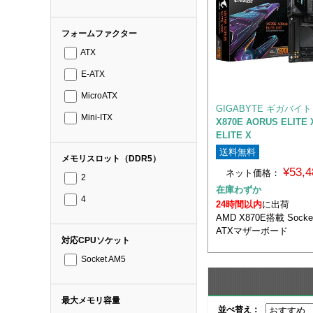
フォームファクター
ATX
E-ATX
MicroATX
GIGABYTE ギガバイト
Mini-ITX
X870E AORUS ELITE 
ELITE X
送料無料
メモリスロット（DDR5）
¥53,
ネット価格：
2
在庫わずか
4
24時間以内
に出荷
AMD X870E搭載 Sock
ATXマザーボード
対応CPUソケット
Socket AM5
最大メモリ容量
並べ替え：