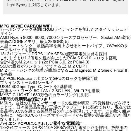
Light Sync」に対応しています。
MPG X870E CARBON WIFI
カーボンブラック基調にRGBライティングを施したスタイリッシュデ
ザイン
AMD Ryzen 9000, 8000, 7000シリーズプロセッサー、Socket AM5対応
最新のDDR5メモリ、最大256GB対応
大型ヒートシンク、放熱高率を向上させるヒートパイプ、7W/mKのサ
ーマルパッドを搭載
18+2+1フェーズ DRPS 110A SPSの超堅牢電源回路を採用
これまでより1.2倍耐久性が向上したPCIe 5.0 x16 スロット搭載
合計4基のM.2スロット(2x PCIe 5.0, 2x PCIe4.0)
SSDの脱着がワンタッチでできるEZ M.2 CLIP II
M.2ヒートシンクの脱着が簡単になるEZ Magnetic M.2 Shield Frozr II
を搭載
EZ PCIE Release：ボタンでGPUのロックを解除可能
プリインストールIOシールド
USB4 40Gbps Type-Cポートを2基搭載
高速ネットワーク 5G LAN+ 2.5G LAN、Wi-Fi 7を搭載
MYSTIC LIGHT: 1680万色のカラーリングに対応
3年間の長期製品保証つき！
MSIは、自社の工場でマザーボードの生産や研究、不良解析などを行う
ことで、日々製品品質及び工場のアップデートに努めており、現在では
良品率99.5%を超える製品品質の向上を実現しています。この取り組み
を基に、MSI X870シリーズマザーボードから標準の製品保証が3年間と
なりました。
ハイエンドCPUにふさわしい堅牢な電源設計
18+2+1フェーズ DRPS 110A SPSの強力な電源回路を採用。放熱用の