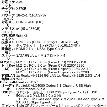
対応ソケ
AM5
ット
チップセ
X870E
ット
パワーフ
18+2+1 (110A SPS)
ェイズ
対応メモ
DDR5-8400+(OC)
リ
メモリス
x4 (最大256GB)
ロット
CPU電源
8pin x2
コネクタ
拡張スロ
CPU：2 x (PCIe 5.0 x16(x16,x0 or x8,x4))
ット
チップセット：1 x (PCIe 4.0 x16(x1帯域))
映像出力
HDMI 2.1 x 1 USB4 Type-C x 2
端子
ストレー
SATA 6Gb/s x 4 M.2スロット x 4
ジ
M.2スロッ
M.2_1：PCIe 5.0 x4 (From CPU) 2280/ 22110
ト 【Key
M.2_2：PCIe 5.0 x4 (From CPU) 2260/ 2280
M】
M.2_3：PCIe 4.0 x4 (From Chipset) 2280/ 22110
M.2_4：PCIe 4.0 x4 (From Chipset) 2260/ 2280
有線LAN
1x Realtek® 8126 5G LAN 1x Realtek® 8125 2.5G LAN
無線LAN
Wi-Fi 7
Bluetooth
Bluetooth® 5.4
オーディ
Realtek® ALC4080 Codec 7.1-Channel USB High-
オ
Performance Audio
USBポー
フロント（基板上）:USB 20Gbps Type-C x 1 (1),USB
ト
5Gbps x 2 (4),USB 2.0 x 2 (4)
,リアI/O：USB 40Gbps Type-C x 2,USB 10Gbps Type-C x
2,USB 10Gbps Type-A x 9
ファンヘ
4-pin CPUファンヘッダー x 1,4-pin コンボファンヘッダー x