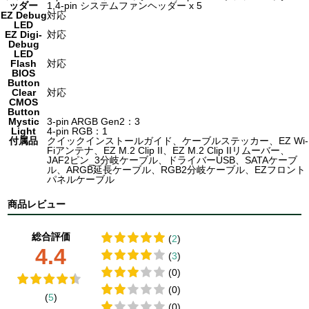
ッダー
1,4-pin システムファンヘッダー x 5
EZ Debug
対応
LED
EZ Digi-
対応
Debug
LED
Flash
対応
BIOS
Button
Clear
対応
CMOS
Button
Mystic
3-pin ARGB Gen2：3
Light
4-pin RGB：1
付属品
クイックインストールガイド、ケーブルステッカー、EZ Wi-
Fiアンテナ、EZ M.2 Clip II、EZ M.2 Clip IIリムーバー、
JAF2ピン_3分岐ケーブル、ドライバーUSB、SATAケーブ
ル、ARGB延長ケーブル、RGB2分岐ケーブル、EZフロント
パネルケーブル
商品レビュー
総合評価
(
2
)
4.4
(
3
)
(0)
(0)
(
5
)
(0)