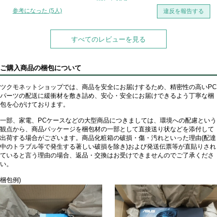
ツメを折る心配もなく素晴らしいです。
参考になった (5人)
違反を報告する
ただし、Wi-Fi のドライバーが通常の方法だとインストールできなく、
Windows 11 の初期セットアップのインターネット接続画面でエクスプロ
すべてのレビューを見る
ーラーを呼び出して手動インストールする必要がありました。
また、個体差かもしれませんが UEFI ロゴ表示から進まなかったりな
ご購入商品の梱包について
ど、
初心者にはトラブルシューティングが厳しそうに思えました。
ツクモネットショップでは、商品を安全にお届けするため、精密性の高いPC
パーツの配送に緩衝材を敷き詰め、安心・安全にお届けできるよう丁寧な梱
包を心がけております。
何度か Windows の入れ直しや CMOS クリア、BIOS アップデートで安
定してきたので、
一部、家電、PCケースなどの大型商品につきましては、環境への配慮という
しばらく様子見したいと思います。
観点から、商品パッケージを梱包材の一部として直接送り状などを添付して
出荷する場合がございます。商品化粧箱の破損・傷・汚れといった理由(配達
中のトラブル等で発生する著しい破損を除き)および発送伝票等が直貼りされ
ていると言う理由の場合、返品・交換はお受けできませんのでご了承くださ
い。
梱包例)