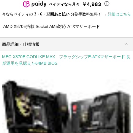
￥4,983
ペイディなら月々
今ならペイディの
3・6・12回あと払い
分割手数料無料！ →
詳細はこちら
AMD X870E搭載 Socket AM5対応 ATXマザーボード
商品詳細・仕様情報
MEG X870E GODLIKE MAX フラッグシップE-ATXマザーボード 長
期運用を見据えた64MB BIOS