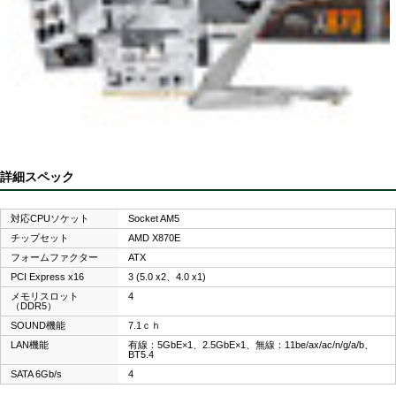
詳細スペック
対応CPUソケット
Socket AM5
チップセット
AMD X870E
フォームファクター
ATX
PCI Express x16
3 (5.0 x2、4.0 x1)
メモリスロット
4
（DDR5）
SOUND機能
7.1ｃｈ
LAN機能
有線：5GbE×1、2.5GbE×1、無線：11be/ax/ac/n/g/a/b、
BT5.4
SATA 6Gb/s
4