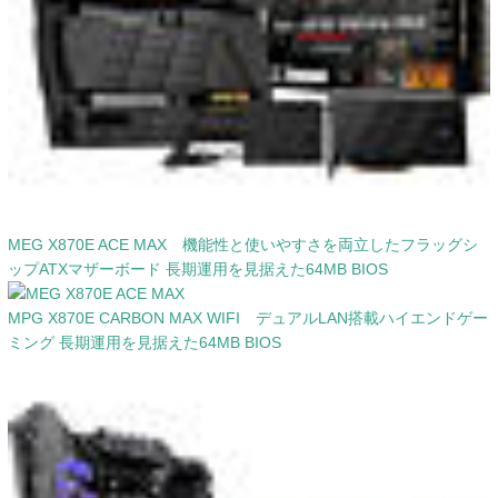
MEG X870E ACE MAX 機能性と使いやすさを両立したフラッグシ
ップATXマザーボード 長期運用を見据えた64MB BIOS
MPG X870E CARBON MAX WIFI デュアルLAN搭載ハイエンドゲー
ミング 長期運用を見据えた64MB BIOS