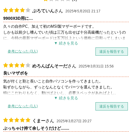
ぷろていん
さん
2025年5月20日 21:17
9900X3D用に…
久々の自作PC、加えて初のMSI製マザーボードです。
しかも以前少し嗜んでいた頃は三万も出せば十分高級機だったというの
に、今時の最新マザーボードは五万以上という価格に日和ってしまいま
すが、CPUに合わせてこちらを選ばせていただきました。
参考になった (3人)
違反を報告する
選んだ基準としましては、電源周りとUSB等端子類の豊富さに組みやす
さ等ですかね。（YOUTUBE動画等を参考にしました。）
めろんぱんそーだ
さん
2025年3月31日 15:56
良いマザボを
実際に触ってみた感想ですが、I/Oパネルとか種大型のヒートシンク等が
複数あり全体的に何かしら覆われている個所が多く恰好良い感じです
気が付くと割と長いこと自作パソコンを作ってきました。
が、ズッシリと重いデス…気を付けて扱わないと落としてしまないかと
恥ずかしながら、ずっとなんとなくでパーツを選んできました。
ちょっと怖いデス。
特にこだわりもなく、動けばよいし、必要スペックがあればよし。
AM5ソケットやメモリスロットの部分は他社製品とさほど差異はないか
光物には特に興味もなく、スペックをよくすると勝手に光るものだし。
と思いますが、GPU用のPCIEスロットや四つほどあるM.2スロットなど
こだわりはないし。
参考になった (1人)
違反を報告する
はドライバーなど無しで簡単に着脱できる機構などが実装されており、
しかし、DDR5にするタイミングでマザーボードも良いものを使ってみよ
かなり組みやすくて良かったです。
うと、コスパだけではなく、デザインや性能なども考慮してお金をかけ
くまー
さん
私の場合は、最初にBIOSアップデートを行いましたがフラッシュBIOS
2025年3月27日 20:27
てみようと思いました。
ボタンでのアップデートは簡単かつ安全に出来ました。
ぶっちゃけ持て余しそうだけど.......
結果としては、長くこだわりを持ったマザーボードを使うのも良いなと