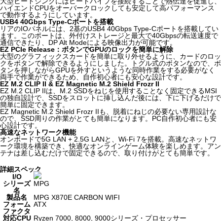
大型ヒートシンクにはヒートパイプを接続することで熱伝達を促進し、
ハイエンドCPUをオーバークロックしても安定して高パフォーマンス
で動作するようにしています。
USB4 40Gbps Type-Cポートを搭載
リアのIOパネルには、2基のUSB4 40Gbps Type-Cポートを搭載してい
ます。このポートは、外付けストレージと最大で40Gbpsの転送速度で
通信できたり、DP Alt Modeによる映像出力が可能です。
EZ PCIe Release：ボタンでGPUのロックを簡単に解除
大型のグラフィックスカードを簡単に取り外せるように、カードのロッ
クをボタンで解除できるようにしました。トグル式のボタンなので、ボ
タンを押しながらGPUを外すというような同時作業をする必要がなく
両手で作業ができるため、自作初心者にも安心な設計です。
EZ M.2 CLIP II & EZ Magnetic M.2 Shield Frozr II
EZ M.2 CLIP IIは、M.2 SSDをねじを使用することなく固定できるMSI
の独自設計で、SSDをスロットに挿し込んだ後には、下に下げるだけで
簡単に固定できます。
EZ Magnetic M.2 Shield Frozr IIも、脱着にねじの必要ない専用設計な
ので、SSD周りの作業がとても簡単になります。PC自作初心者にも安
心設計です。
高速なネットワーク機能
オンボードで5G LAN + 2.5G LANと、Wi-Fi 7を搭載。高速なネットワ
ーク環境を構築でき、快適なオンラインゲーム体験を楽しめます。アン
テナは差し込むだけで固定できるので、取り付けがとても簡単です。
詳細スペック
I/O
シリーズ
MPG
名
製品名
MPG X870E CARBON WIFI
フォーム
ATX
ファクタ
対応CPU
Ryzen 7000, 8000, 9000シリーズ・プロセッサー