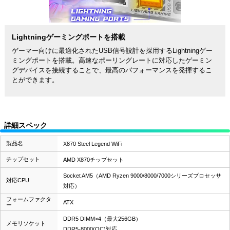
Lightningゲーミングポートを搭載
ゲーマー向けに最適化されたUSB信号設計を採用するLightningゲー
ミングポートを搭載。高速なポーリングレートに対応したゲーミン
グデバイスを接続することで、最高のパフォーマンスを発揮するこ
とができます。
詳細スペック
製品名
X870 Steel Legend WiFi
チップセット
AMD X870チップセット
Socket AM5（AMD Ryzen 9000/8000/7000シリーズプロセッサ
対応CPU
対応）
フォームファクタ
ATX
ー
DDR5 DIMM×4（最大256GB）
メモリソケット
DDR5-8000(OC)対応