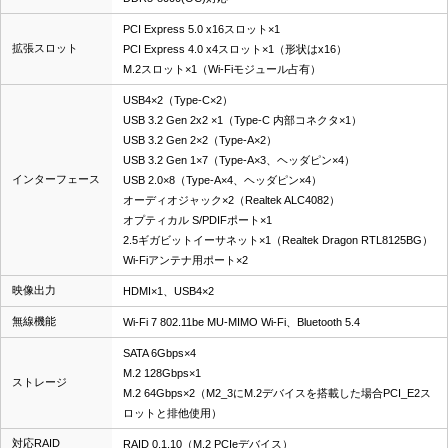
PCI Express 5.0 x16スロット×1
拡張スロット
PCI Express 4.0 x4スロット×1（形状はx16）
M.2スロット×1（Wi-Fiモジュール占有）
USB4×2（Type-C×2）
USB 3.2 Gen 2x2 ×1（Type-C 内部コネクタ×1）
USB 3.2 Gen 2×2（Type-A×2）
USB 3.2 Gen 1×7（Type-A×3、ヘッダピン×4）
インターフェース
USB 2.0×8（Type-A×4、ヘッダピン×4）
オーディオジャック×2（Realtek ALC4082）
オプティカル S/PDIFポート×1
2.5ギガビットイーサネット×1（Realtek Dragon RTL8125BG）
Wi-Fiアンテナ用ポート×2
映像出力
HDMI×1、USB4×2
無線機能
Wi-Fi 7 802.11be MU-MIMO Wi-Fi、Bluetooth 5.4
SATA 6Gbps×4
M.2 128Gbps×1
ストレージ
M.2 64Gbps×2（M2_3にM.2デバイスを搭載した場合PCI_E2ス
ロットと排他使用）
対応RAID
RAID 0,1,10（M.2 PCIeデバイス）