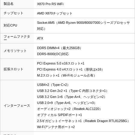
製品名
X870 Pro RS WiFi
チップセット
AMD X870チップセット
Socket AM5（AMD Ryzen 9000/8000/7000シリーズプロセッサ
対応CPU
対応）
フォームファクタ
ATX
ー
DDR5 DIMM×4（最大256GB）
メモリソケット
DDR5-8000(OC)対応
PCI Express 5.0 x16スロット×1
拡張スロット
PCI Express 4.0 x4スロット×1（形状はx16）
M.2スロット×1（Wi-Fiモジュール占有）
USB4×2（Type-C×2）
USB 3.2 Gen 2x2 ×1（Type-C 内部コネクタ×1）
USB 3.2 Gen 1×6（Type-A×4、ヘッダピン×2）
USB 2.0×9（Type-A×6、ヘッダピン×3）
インターフェース
オーディオジャック×2（Realtek ALC1220）
オプティカル S/PDIFポート×1
2.5ギガビットイーサネット×1（Realtek Dragon RTL8125BG）
Wi-Fiアンテナ用ポート×2