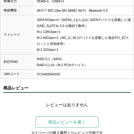
映像出力
HDMI×1、USB4×2
無線機能
Wi-Fi 7 802.11be MU-MIMO Wi-Fi、Bluetooth 5.4
SATA 6Gbps×4（SATA3_1または2にSATAデバイスを搭載した場
合M2_3はPCIe 3.0 x2接続で動作）
M.2 128Gbps×1
ストレージ
M.2 64Gbps×1（M2_2にM.2デバイスを搭載した場合PCI_E2ス
ロットと排他使用）
M.2 32Gbps×1
RAID 0,1（SATA）
対応RAID
RAID 0,1,10（M.2 PCIeデバイス）
JANコード
4710483949333
商品レビュー
レビューはありません
商品レビューを書く
マイページの購入履歴よりレビュー可能です