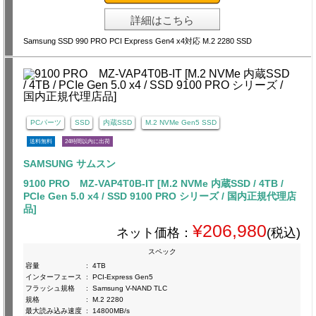
詳細はこちら
Samsung SSD 990 PRO PCI Express Gen4 x4対応 M.2 2280 SSD
PCパーツ
SSD
内蔵SSD
M.2 NVMe Gen5 SSD
送料無料
24時間以内に出荷
SAMSUNG サムスン
9100 PRO MZ-VAP4T0B-IT [M.2 NVMe 内蔵SSD / 4TB /
PCIe Gen 5.0 x4 / SSD 9100 PRO シリーズ / 国内正規代理店
品]
¥206,980
ネット価格：
(税込)
スペック
容量
:
4TB
インターフェース
:
PCI-Express Gen5
フラッシュ規格
:
Samsung V-NAND TLC
規格
:
M.2 2280
最大読み込み速度
:
14800MB/s