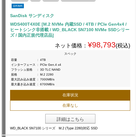
送料無料
SanDisk サンディスク
WDS400T4X0E [M.2 NVMe 内蔵SSD / 4TB / PCIe Gen4x4 /
ヒートシンク非搭載 / WD_BLACK SN7100 NVMe SSDシリー
ズ / 国内正規代理店品]
¥98,793
ネット価格：
(税込)
スペック
容量
:
4TB
インターフェース
:
PCIe Gen.4 x4
フラッシュ規格
:
3D TLC NAND
規格
:
M.2 2280
最大読み込み速度
:
7000MB/s
最大書き込み速度
:
6700MB/s
在庫状況
在庫なし
詳細はこちら
WD_BLACK SN7100 シリーズ M.2 (Type 2280)対応 SSD