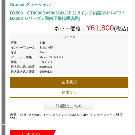
Crucial クルーシャル
BX500 CT4000BX500SSD1JP [2.5インチ内蔵SSD / 4TB /
BX500 シリーズ / 国内正規代理店品]
¥61,800
ネット価格：
(税込)
スペック
容量
:
4TB
インターフェース
:
Serial ATA
厚さ
:
7mm
フラッシュ規格
:
Micron 3D NAND
規格
:
2.5インチ
最大読み込み速度
:
540MB/s
最大書き込み速度
:
500MB/s
在庫状況
在庫なし
詳細はこちら
容量：4TB BX500シリーズ 2.5インチ SATA 6.0Gb/s インターフェース対応
SSD
おすすめ