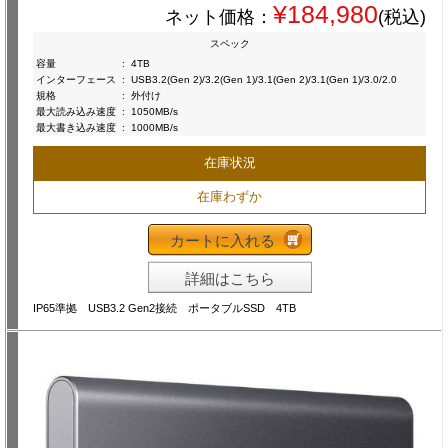
¥184,980
ネット価格：
(税込)
スペック
容量
:
4TB
インターフェース
:
USB3.2(Gen 2)/3.2(Gen 1)/3.1(Gen 2)/3.1(Gen 1)/3.0/2.0
規格
:
外付け
最大読み込み速度
:
1050MB/s
最大書き込み速度
:
1000MB/s
在庫状況
在庫わずか
カートに入れる
詳細はこちら
IP65準拠 USB3.2 Gen2接続 ポータブルSSD 4TB