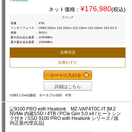
¥176,980
ネット価格：
(税込)
スペック
容量
:
4TB
インターフェース
:
USB3.2(Gen 2)/3.2(Gen 1)/3.1(Gen 2)/3.1(Gen 1)/3.0/2.0
規格
:
外付け
最大読み込み速度
:
1050MB/s
最大書き込み速度
:
1000MB/s
在庫状況
在庫わずか
カートに入れる
詳細はこちら
USB3.2 Gen2接続 ポータブルSSD 4TB