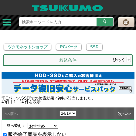
ツクモネットショップ
PCパーツ
SSD
ツクモネットショップ
PCパーツ
SSD
ひらく
+
絞込条件
“
PCパーツ,SSD
”での検索結果
49
件が該当しました。
49
件中
1 - 24
件を表示
<<
>>
前へ
次へ
並べ替え：
販売終了商品を表示しない