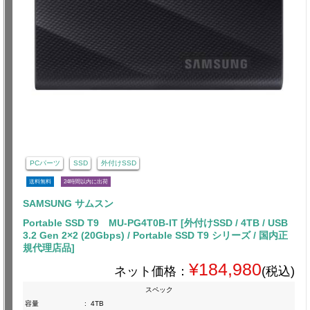
PCパーツ
SSD
外付けSSD
送料無料
24時間以内に出荷
SAMSUNG サムスン
Portable SSD T9 MU-PG4T0B-IT [外付けSSD / 4TB / USB
3.2 Gen 2×2 (20Gbps) / Portable SSD T9 シリーズ / 国内正
規代理店品]
¥184,980
ネット価格：
(税込)
スペック
容量
:
4TB