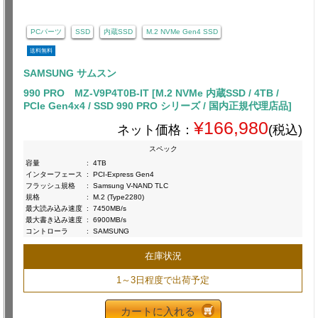
PCパーツ
SSD
内蔵SSD
M.2 NVMe Gen4 SSD
送料無料
SAMSUNG サムスン
990 PRO MZ-V9P4T0B-IT [M.2 NVMe 内蔵SSD / 4TB /
PCIe Gen4x4 / SSD 990 PRO シリーズ / 国内正規代理店品]
¥166,980
ネット価格：
(税込)
スペック
容量
:
4TB
インターフェース
:
PCI-Express Gen4
フラッシュ規格
:
Samsung V-NAND TLC
規格
:
M.2 (Type2280)
最大読み込み速度
:
7450MB/s
最大書き込み速度
:
6900MB/s
コントローラ
:
SAMSUNG
在庫状況
1～3日程度で出荷予定
カートに入れる