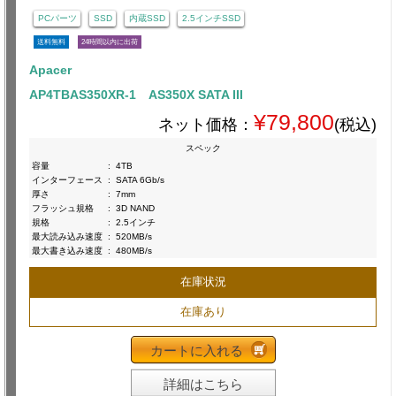
PCパーツ
SSD
内蔵SSD
2.5インチSSD
送料無料
24時間以内に出荷
Apacer
AP4TBAS350XR-1 AS350X SATA III
¥79,800
ネット価格：
(税込)
スペック
容量
:
4TB
インターフェース
:
SATA 6Gb/s
厚さ
:
7mm
フラッシュ規格
:
3D NAND
規格
:
2.5インチ
最大読み込み速度
:
520MB/s
最大書き込み速度
:
480MB/s
在庫状況
在庫あり
カートに入れる
詳細はこちら