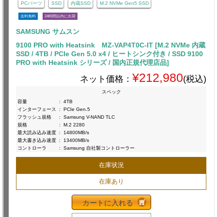
PCパーツ
SSD
内蔵SSD
M.2 NVMe Gen5 SSD
送料無料
24時間以内に出荷
SAMSUNG サムスン
9100 PRO with Heatsink MZ-VAP4T0C-IT [M.2 NVMe 内蔵
SSD / 4TB / PCIe Gen 5.0 x4 / ヒートシンク付き / SSD 9100
PRO with Heatsink シリーズ / 国内正規代理店品]
¥212,980
ネット価格：
(税込)
スペック
容量
:
4TB
インターフェース
:
PCIe Gen.5
フラッシュ規格
:
Samsung V-NAND TLC
規格
:
M.2 2280
最大読み込み速度
:
14800MB/s
最大書き込み速度
:
13400MB/s
コントローラ
:
Samsung 自社製コントローラー
在庫状況
在庫あり
カートに入れる