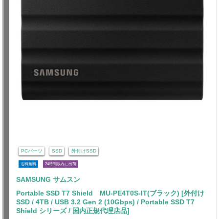
PCパーツ
SSD
外付けSSD
送料無料
24時間以内に出荷
SAMSUNG サムスン
Portable SSD T7 Shield MU-PE4T0S-IT(ブラック) [外付け
SSD / 4TB / USB 3.2 Gen 2 (10Gbps) / Portable SSD T7
Shield シリーズ / 国内正規代理店品]