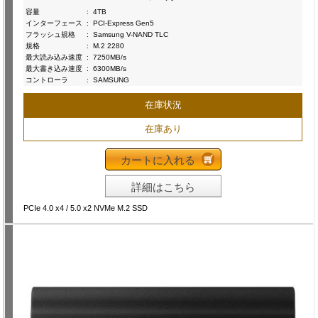
容量
:
4TB
インターフェース
:
PCI-Express Gen5
フラッシュ規格
:
Samsung V-NAND TLC
規格
:
M.2 2280
最大読み込み速度
:
7250MB/s
最大書き込み速度
:
6300MB/s
コントローラ
:
SAMSUNG
在庫状況
在庫あり
カートに入れる
詳細はこちら
PCIe 4.0 x4 / 5.0 x2 NVMe M.2 SSD