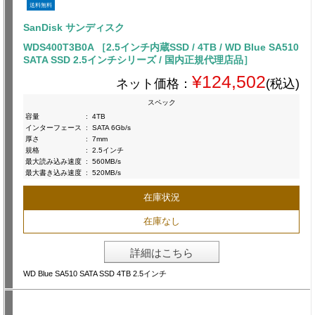
送料無料
SanDisk サンディスク
WDS400T3B0A ［2.5インチ内蔵SSD / 4TB / WD Blue SA510
SATA SSD 2.5インチシリーズ / 国内正規代理店品］
¥124,502
ネット価格：
(税込)
スペック
容量
:
4TB
インターフェース
:
SATA 6Gb/s
厚さ
:
7mm
規格
:
2.5インチ
最大読み込み速度
:
560MB/s
最大書き込み速度
:
520MB/s
在庫状況
在庫なし
詳細はこちら
WD Blue SA510 SATA SSD 4TB 2.5インチ