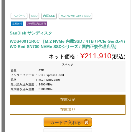
PCパーツ
SSD
内蔵SSD
M.2 NVMe Gen3 SSD
送料無料
24時間以内に出荷
SanDisk サンディスク
WDS400T1R0C ［M.2 NVMe 内蔵SSD / 4TB / PCIe Gen3x4 /
WD Red SN700 NVMe SSDシリーズ / 国内正規代理店品］
¥211,910
ネット価格：
(税込)
スペック
容量
:
4TB
インターフェース
:
PCI-Express Gen3
規格
:
M.2 (Type2280)
最大読み込み速度
:
3400MB/s
最大書き込み速度
:
3100MB/s
在庫状況
在庫限り
カートに入れる