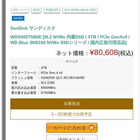
PCパーツ
SSD
内蔵SSD
M.2 NVMe Gen4 SSD
送料無料
SanDisk サンディスク
WDS400T5B0E [M.2 NVMe 内蔵SSD / 4TB / PCIe Gen4x4 /
WD Blue SN5100 NVMe SSDシリーズ / 国内正規代理店品]
¥80,608
ネット価格：
(税込)
スペック
容量
:
4TB
インターフェース
:
PCIe Gen.4 x4
フラッシュ規格
:
SANDISK QLC 3D CBA NAND
規格
:
M.2 2280
最大読み込み速度
:
6900MB/s
最大書き込み速度
:
6700MB/s
在庫状況
1～3日程度で出荷予定
カートに入れる
詳細はこちら