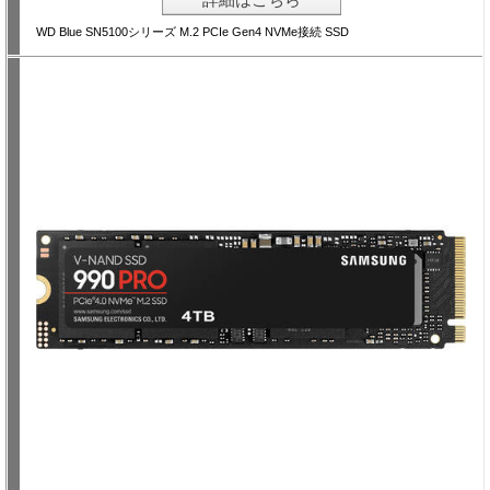
WD Blue SN5100シリーズ M.2 PCIe Gen4 NVMe接続 SSD