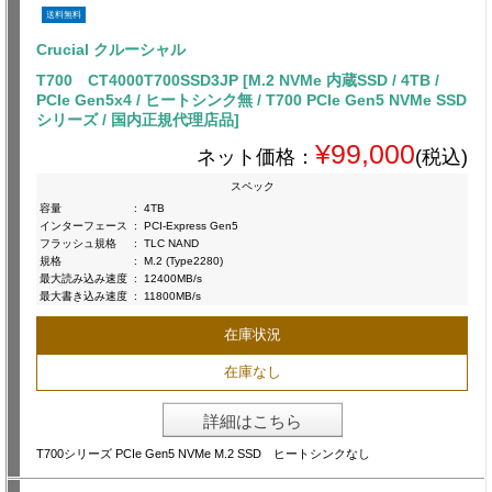
送料無料
Crucial クルーシャル
T700 CT4000T700SSD3JP [M.2 NVMe 内蔵SSD / 4TB /
PCIe Gen5x4 / ヒートシンク無 / T700 PCle Gen5 NVMe SSD
シリーズ / 国内正規代理店品]
¥99,000
ネット価格：
(税込)
スペック
容量
:
4TB
インターフェース
:
PCI-Express Gen5
フラッシュ規格
:
TLC NAND
規格
:
M.2 (Type2280)
最大読み込み速度
:
12400MB/s
最大書き込み速度
:
11800MB/s
在庫状況
在庫なし
詳細はこちら
T700シリーズ PCIe Gen5 NVMe M.2 SSD ヒートシンクなし