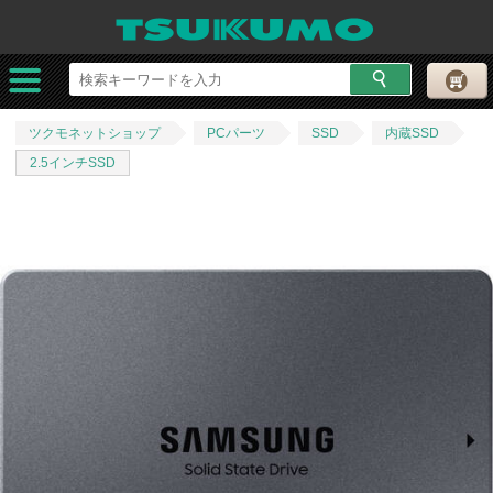
ツクモネットショップ
PCパーツ
SSD
内蔵SSD
2.5インチSSD