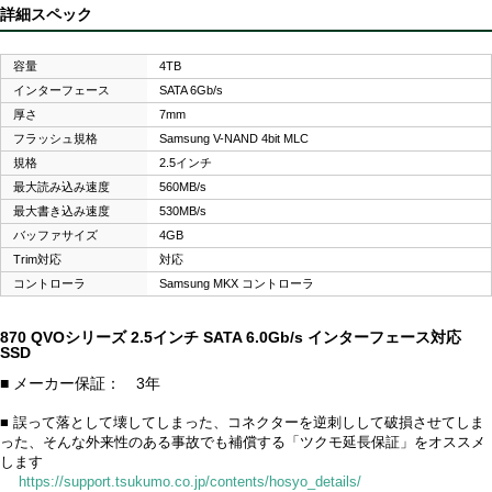
詳細スペック
容量
4TB
インターフェース
SATA 6Gb/s
厚さ
7mm
フラッシュ規格
Samsung V-NAND 4bit MLC
規格
2.5インチ
最大読み込み速度
560MB/s
最大書き込み速度
530MB/s
バッファサイズ
4GB
Trim対応
対応
コントローラ
Samsung MKX コントローラ
870 QVOシリーズ 2.5インチ SATA 6.0Gb/s インターフェース対応
SSD
■ メーカー保証： 3年
■ 誤って落として壊してしまった、コネクターを逆刺しして破損させてしま
った、そんな外来性のある事故でも補償する「ツクモ延長保証」をオススメ
します
https://support.tsukumo.co.jp/contents/hosyo_details/