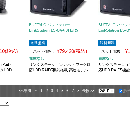
ー
BUFFALO バッファロー
BUFFALO バッ
LinkStation LS-QV4.0TL/R5
LinkStation LS-Q
送料無料
送料無料
410(税込)
¥79,420(税込)
¥
ネット価格：
ネット価格：
在庫なし
在庫なし
iPad・
リンクステーション ネットワーク対
リンクステーショ
ークHDD
応HDD RAID5機能搭載 高速モデル
応HDD RAID5
<<
<
1
2
3
4
5
6
7
>
>>
販
最初
最後