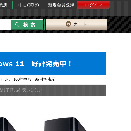
業所
中古(買取)
新規会員登録
ログイン
カート
ました。
160
件中
73 - 96
件を表示
売終了商品を表示しない