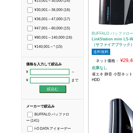
¥23,001～30,000
(14)
¥30,001～36,000
(16)
¥36,001～47,000
(17)
¥47,001～80,000
(15)
BUFFALO バッファロ
¥80,001～140,000
(16)
LinkStation mini LS-
（サファイアブラック
¥140,001～*
(15)
送料無料
¥29,
ネット価格：
価格を入力して絞込み
在庫なし
¥
～
省エネ 静音 小型ネッ
HDD
¥
まで
メーカーで絞込み
BUFFALO バッファロ
ー
(141)
I-O DATA アイオーデー