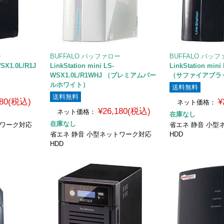
ー
BUFFALO バッファロー
BUFFALO バッ
WSX1.0L/R1J
LinkStation mini LS-
LinkStation min
）
WSX1.0L/R1WHJ （プレミアムパー
（サファイアブラ
ルホワイト）
送料無料
送料無料
480(税込)
¥
ネット価格：
¥26,180(税込)
ネット価格：
在庫なし
在庫なし
トワーク対応
省エネ 静音 小型
省エネ 静音 小型ネットワーク対応
HDD
HDD