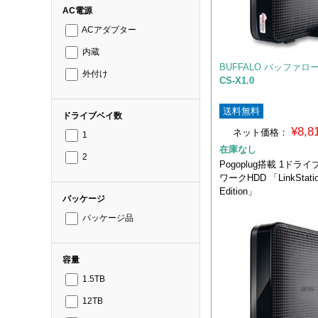
AC電源
ACアダプター
内蔵
BUFFALO バッファロ
外付け
CS-X1.0
送料無料
ドライブベイ数
¥8,
ネット価格：
1
在庫なし
2
Pogoplug搭載 1ドラ
ワークHDD 「LinkStatio
Edition」
パッケージ
パッケージ品
容量
1.5TB
12TB