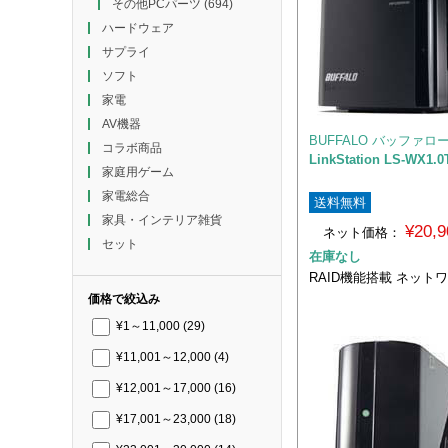
その他PCパーツ
(694)
ハードウェア
サプライ
ソフト
家電
AV機器
BUFFALO バッファロ
コラボ商品
LinkStation LS-WX1.0
家庭用ゲーム
家電総合
送料無料
家具・インテリア雑貨
¥20,
ネット価格：
セット
在庫なし
RAID機能搭載 ネット
価格で絞込み
¥1～11,000
(29)
¥11,001～12,000
(4)
¥12,001～17,000
(16)
¥17,001～23,000
(18)