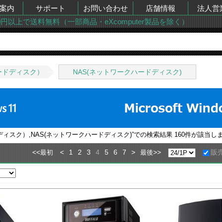
案内
サポート
お問い合わせ
店舗情報
法人営
00円以上で送料無料（一部商品・eXcomputer製品を除く）
ードディスク）
NAS(ネットワークハードディスク)
ディスク）,NAS(ネットワークハードディスク)
”での検索結果
160
件が該当し
<<
<
1
2
3
4
5
6
7
>
>>
販
最初
最後