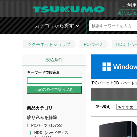
ご利用
税込3,3
カテゴリから探す
ツクモネットショップ
PCパーツ
HDD（ハ
絞込条件
キーワードで絞込み
“
PCパーツ,HDD（ハード
並べ替え：
商品カテゴリ
絞り込みを解除
PCパーツ
(15755)
HDD（ハードディス