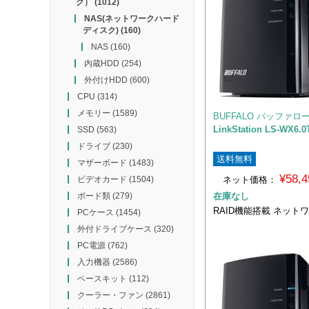
ク）
(1012)
NAS(ネットワークハード
ディスク)
(160)
NAS
(160)
内蔵HDD
(254)
外付けHDD
(600)
CPU
(314)
メモリー
(1589)
BUFFALO バッファロ
LinkStation LS-WX6.0
SSD
(563)
ドライブ
(230)
送料無料
マザーボード
(1483)
¥58,
ネット価格：
ビデオカード
(1504)
在庫なし
ボード類
(279)
RAID機能搭載 ネット
PCケース
(1454)
外付ドライブケース
(320)
PC電源
(762)
入力機器
(2586)
ベースキット
(112)
クーラー・ファン
(2861)