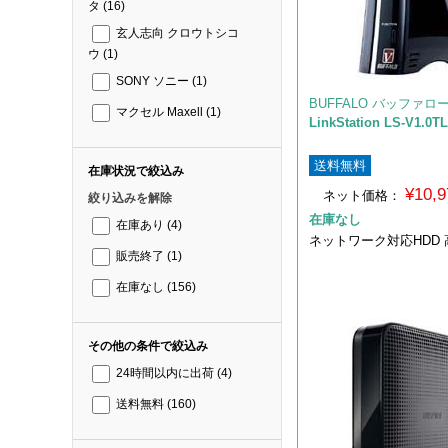
タ
(16)
玄人志向 クロウトシコ
ウ
(1)
SONY ソニー
(1)
BUFFALO バッファロ
マクセル Maxell
(1)
LinkStation LS-V1.0T
送料無料
在庫状況で絞込み
¥10,
ネット価格：
絞り込みを解除
在庫なし
在庫あり
(4)
ネットワーク対応HDD
販売終了
(1)
在庫なし
(156)
その他の条件で絞込み
24時間以内に出荷
(4)
送料無料
(160)