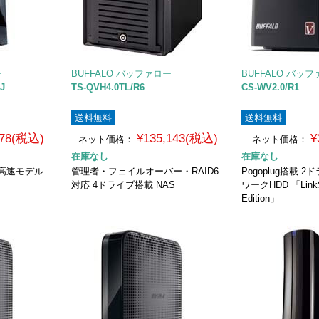
ー
BUFFALO バッファロー
BUFFALO バッ
LJ
TS-QVH4.0TL/R6
CS-WV2.0/R1
送料無料
送料無料
978(税込)
¥135,143(税込)
¥
ネット価格：
ネット価格：
在庫なし
在庫なし
 高速モデル
管理者・フェイルオーバー・RAID6
Pogoplug搭載 
対応 4ドライブ搭載 NAS
ワークHDD 「LinkSt
Edition」