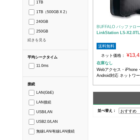
1TB
1TB（500GB X 2）
240GB
BUFFALO バッファロ
250GB
LinkStation LS-X2.0TL
続きを見る
送料無料
¥13,
ネット価格：
平均シークタイム
在庫なし
11.0ms
Webアクセス・iPhone・
Android対応 ネットワ
接続
LAN(GbE)
LAN接続
並べ替え：
USB/LAN
USB2.0/LAN
無線LAN/有線LAN接続