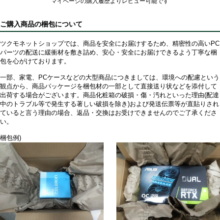
マイページの購入履歴よりレビュー可能です
ご購入商品の梱包について
ツクモネットショップでは、商品を安全にお届けするため、精密性の高いPC
パーツの配送に緩衝材を敷き詰め、安心・安全にお届けできるよう丁寧な梱
包を心がけております。
一部、家電、PCケースなどの大型商品につきましては、環境への配慮という
観点から、商品パッケージを梱包材の一部として直接送り状などを添付して
出荷する場合がございます。商品化粧箱の破損・傷・汚れといった理由(配達
中のトラブル等で発生する著しい破損を除き)および発送伝票等が直貼りされ
ていると言う理由の場合、返品・交換はお受けできませんのでご了承くださ
い。
梱包例)