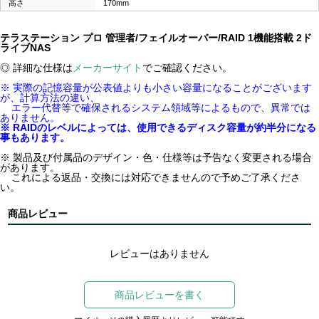
高さ
170mm
テラステーション プロ 管理者/フェイルオーバー/RAID 1機能搭載 2ド
ライブNAS
◎ 詳細な仕様は
メーカーサイト
でご確認ください。
※ 実際の記憶容量が公表値よりも小さい容量になることがございます
が、計算方法の違い、
エラー代替等で確保されるシステム領域等によるもので、異常では
ありません。
※ RAIDのレベルによっては、使用できるディスク容量が約半分になる
事もあります。
※ 製品及び付属品のデザイン・色・仕様等は予告なく変更される場合
があります。
これによる返品・交換には対応できませんので予めご了承くださ
い。
商品レビュー
レビューはありません
商品レビューを書く