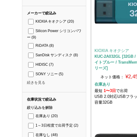
メーカーで絞込み
KIOXIA キオクシア
(20)
Silicon Power シリコンパワ
ー
(9)
RiDATA
(8)
KIOXIA キオクシア
SanDisk サンディスク
(8)
KUC-2A032GL [32GB /
イトブルー / TransMem
HIDISC
(7)
リーズ]
SONY ソニー
(5)
¥2,
ネット価格：
続きを見る
在庫あり
最短
1〜3日
で出荷
USB 2.0対応USBフ
在庫状況で絞込み
容量32GB
絞り込みを解除
在庫あり
(20)
1～3日程度で出荷予定
(2)
在庫なし
(48)