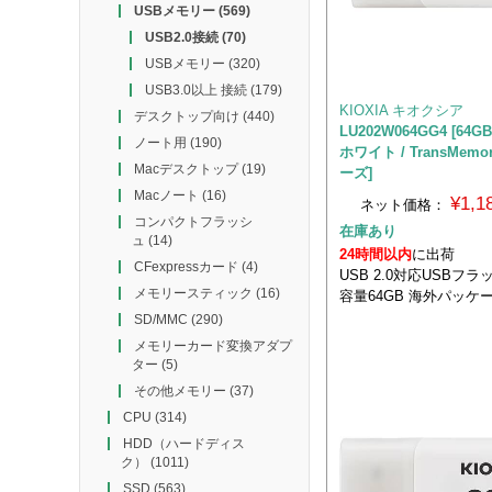
USBメモリー
(569)
USB2.0接続
(70)
USBメモリー
(320)
USB3.0以上 接続
(179)
KIOXIA キオクシア
デスクトップ向け
(440)
LU202W064GG4 [64GB 
ノート用
(190)
ホワイト / TransMemo
Macデスクトップ
(19)
ーズ]
Macノート
(16)
¥1,
ネット価格：
コンパクトフラッシ
在庫あり
ュ
(14)
24時間以内
に出荷
CFexpressカード
(4)
USB 2.0対応USBフ
メモリースティック
(16)
容量64GB 海外パッケ
SD/MMC
(290)
メモリーカード変換アダプ
ター
(5)
その他メモリー
(37)
CPU
(314)
HDD（ハードディス
ク）
(1011)
SSD
(563)