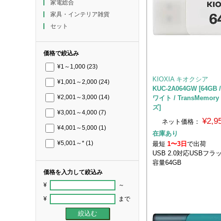
家電総合
家具・インテリア雑貨
セット
価格で絞込み
¥1～1,000
(23)
KIOXIA キオクシア
¥1,001～2,000
(24)
KUC-2A064GW [64GB /
ワイト / TransMemor
¥2,001～3,000
(14)
ズ]
¥3,001～4,000
(7)
¥2,
ネット価格：
¥4,001～5,000
(1)
在庫あり
最短
1〜3日
で出荷
¥5,001～*
(1)
USB 2.0対応USBフ
容量64GB
価格を入力して絞込み
¥
～
¥
まで