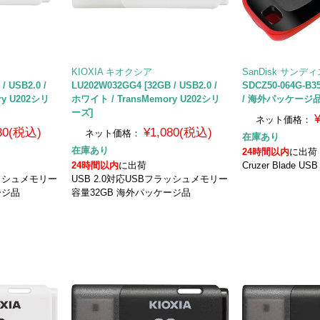
KIOXIA キオクシア
SanDisk サンデ
/ USB2.0 /
LU202W032GG4 [32GB / USB2.0 /
SDCZ50-064G-B3
ry U202シリ
ホワイト / TransMemory U202シリ
/ 海外パッケージ
ーズ]
ネット価格：
180(税込)
¥1,080(税込)
ネット価格：
在庫あり
在庫あり
24時間以内
に出荷
24時間以内
に出荷
Cruzer Blade USB 
ラッシュメモリー
USB 2.0対応USBフラッシュメモリー
ージ品
容量32GB 海外パッケージ品