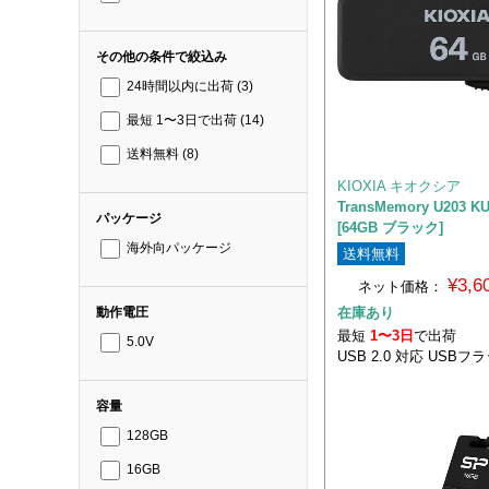
その他の条件で絞込み
24時間以内に出荷
(3)
最短 1〜3日で出荷
(14)
送料無料
(8)
KIOXIA キオクシア
TransMemory U203 K
パッケージ
[64GB ブラック]
海外向パッケージ
送料無料
¥3,
ネット価格：
在庫あり
動作電圧
最短
1〜3日
で出荷
5.0V
USB 2.0 対応 USB
容量
128GB
16GB