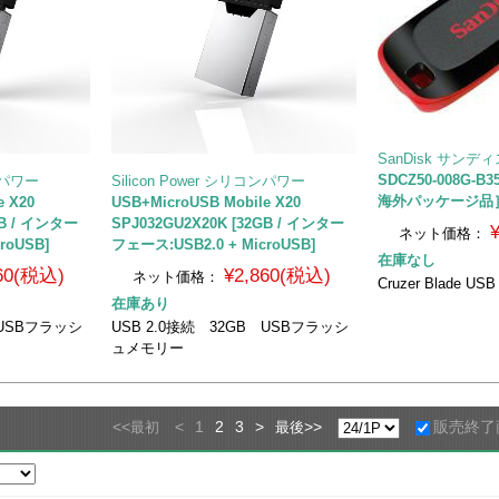
SanDisk サンデ
SDCZ50-008G-B35
コンパワー
Silicon Power シリコンパワー
海外パッケージ品
e X20
USB+MicroUSB Mobile X20
GB / インター
SPJ032GU2X20K [32GB / インター
ネット価格：
roUSB]
フェース:USB2.0 + MicroUSB]
在庫なし
760(税込)
¥2,860(税込)
ネット価格：
Cruzer Blade USB 
在庫あり
 USBフラッシ
USB 2.0接続 32GB USBフラッシ
ュメモリー
<<
<
1
2
3
>
>>
販売終了
最初
最後