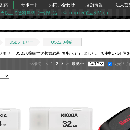
案内
サポート
お問い合わせ
店舗情報
法人営
00円以上で送料無料（一部商品・eXcomputer製品を除く）
USBメモリー
USB2.0接続
メモリー,USB2.0接続
”での検索結果
70
件が該当しました。
70
件中
1 - 24
件を
<<
<
1
2
3
>
>>
販売終了
最初
最後