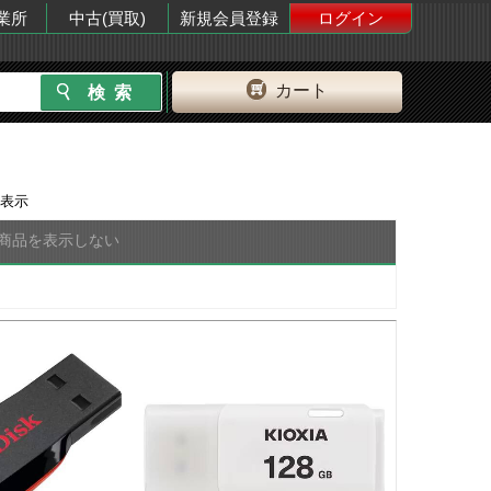
業所
中古(買取)
新規会員登録
ログイン
カート
表示
商品を表示しない