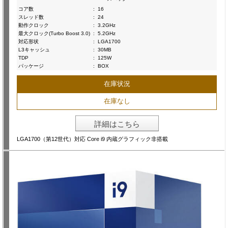
コア数
:
16
スレッド数
:
24
動作クロック
:
3.2GHz
最大クロック(Turbo Boost 3.0)
:
5.2GHz
対応形状
:
LGA1700
L3キャッシュ
:
30MB
TDP
:
125W
パッケージ
:
BOX
在庫状況
在庫なし
詳細はこちら
LGA1700（第12世代）対応 Core i9 内蔵グラフィック非搭載