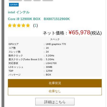
送料無料
intel インテル
Core i9 12900K BOX BX8071512900K
(
1
)
¥65,978
ネット価格：
(税込)
スペック
GPUコア
:
UHD graphics 770
コア数
:
16
スレッド数
:
24
動作クロック
:
3.2GHz
最大クロック(Turbo Boost 3.0)
:
5.2GHz
対応形状
:
LGA1700
L3キャッシュ
:
30MB
TDP
:
125W
パッケージ
:
BOX
在庫状況
在庫なし
詳細はこちら