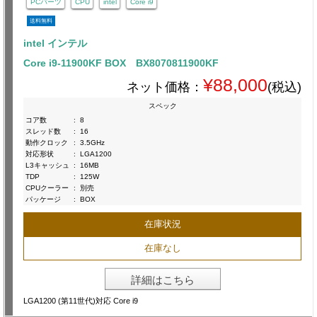
PCパーツ
CPU
intel
Core i9
送料無料
intel インテル
Core i9-11900KF BOX BX8070811900KF
¥88,000
ネット価格：
(税込)
スペック
コア数
:
8
スレッド数
:
16
動作クロック
:
3.5GHz
対応形状
:
LGA1200
L3キャッシュ
:
16MB
TDP
:
125W
CPUクーラー
:
別売
パッケージ
:
BOX
在庫状況
在庫なし
詳細はこちら
LGA1200 (第11世代)対応 Core i9