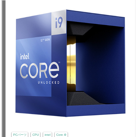
PCパーツ
CPU
intel
Core i9