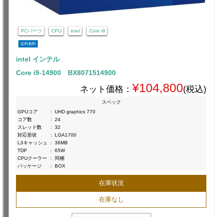
PCパーツ
CPU
intel
Core i9
送料無料
intel インテル
Core i9-14900 BX8071514900
¥104,800
ネット価格：
(税込)
スペック
GPUコア
:
UHD graphics 770
コア数
:
24
スレッド数
:
32
対応形状
:
LGA1700
L3キャッシュ
:
36MB
TDP
:
65W
CPUクーラー
:
同梱
パッケージ
:
BOX
在庫状況
在庫なし