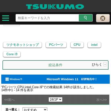
ツクモネットショップ
PCパーツ
CPU
intel
Core i9
ツクモネットショップ
PCパーツ
CPU
intel
Core i9
ひらく
+
絞込条件
“
PCパーツ,CPU,intel,Core i9
”での検索結果
14
件が該当しました。
14
件中
1 - 14
件を表示
<<
>>
前へ
次へ
並べ替え：