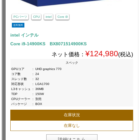
PCパーツ
CPU
intel
Core i9
送料無料
intel インテル
Core i9-14900KS BX8071514900KS
¥124,980
ネット価格：
(税込)
スペック
GPUコア
:
UHD graphics 770
コア数
:
24
スレッド数
:
32
対応形状
:
LGA1700
L3キャッシュ
:
36MB
TDP
:
150W
CPUクーラー
:
別売
パッケージ
:
BOX
在庫状況
在庫なし
詳細はこちら