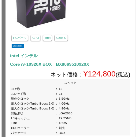
PCパーツ
CPU
intel
Core i9
送料無料
intel インテル
Core i9-10920X BOX BX8069510920X
¥124,800
ネット価格：
(税込)
スペック
コア数
:
12
スレッド数
:
24
動作クロック
:
3.5GHz
最大クロック(Turbo Boost 2.0)
:
4.6GHz
最大クロック(Turbo Boost 3.0)
:
4.8GHz
対応形状
:
LGA2066
L3キャッシュ
:
19.25MB
TDP
:
165W
CPUクーラー
:
別売
パッケージ
:
BOX