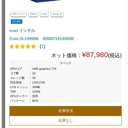
PCパーツ
CPU
intel
Core i9
送料無料
intel インテル
Core i9-14900K BX8071514900K
(
1
)
¥87,980
ネット価格：
(税込)
スペック
GPUコア
:
UHD graphics 770
コア数
:
24
スレッド数
:
32
対応形状
:
LGA1700
L3キャッシュ
:
36MB
TDP
:
125W
CPUクーラー
:
別売
パッケージ
:
BOX
在庫状況
在庫なし