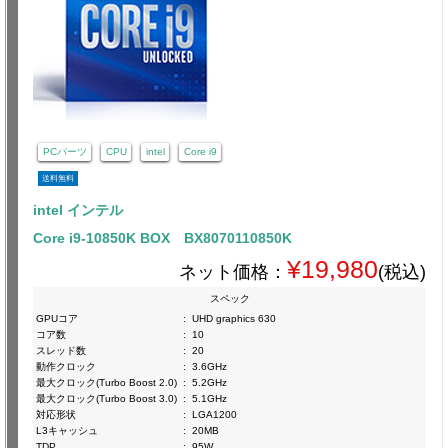
PCパーツ
CPU
intel
Core i9
送料無料
intel インテル
Core i9-10850K BOX BX8070110850K
¥19,980
ネット価格：
(税込)
スペック
GPUコア
:
UHD graphics 630
コア数
:
10
スレッド数
:
20
動作クロック
:
3.6GHz
最大クロック(Turbo Boost 2.0)
:
5.2GHz
最大クロック(Turbo Boost 3.0)
:
5.1GHz
対応形状
:
LGA1200
L3キャッシュ
:
20MB
TDP
:
95W