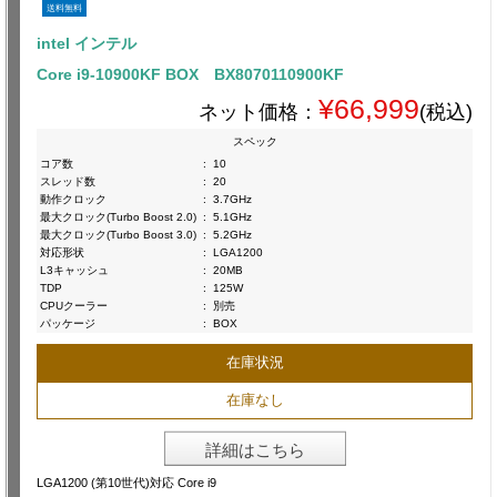
送料無料
intel インテル
Core i9-10900KF BOX BX8070110900KF
¥66,999
ネット価格：
(税込)
スペック
コア数
:
10
スレッド数
:
20
動作クロック
:
3.7GHz
最大クロック(Turbo Boost 2.0)
:
5.1GHz
最大クロック(Turbo Boost 3.0)
:
5.2GHz
対応形状
:
LGA1200
L3キャッシュ
:
20MB
TDP
:
125W
CPUクーラー
:
別売
パッケージ
:
BOX
在庫状況
在庫なし
詳細はこちら
LGA1200 (第10世代)対応 Core i9