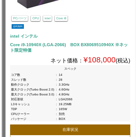
PCパーツ
CPU
intel
Core i9
送料無料
intel インテル
Core i9-10940X (LGA-2066) BOX BX8069510940X ※ネッ
ト限定特価
¥108,000
ネット価格：
(税込)
スペック
コア数
:
14
スレッド数
:
28
動作クロック
:
3.3GHz
最大クロック(Turbo Boost 2.0)
:
4.6GHz
最大クロック(Turbo Boost 3.0)
:
4.8GHz
対応形状
:
LGA2066
L3キャッシュ
:
19.25MB
TDP
:
165W
CPUクーラー
:
別売
パッケージ
:
BOX
在庫状況