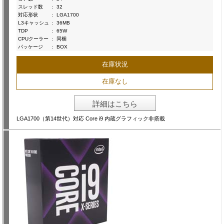
スレッド数
:
32
対応形状
:
LGA1700
L3キャッシュ
:
36MB
TDP
:
65W
CPUクーラー
:
同梱
パッケージ
:
BOX
在庫状況
在庫なし
詳細はこちら
LGA1700（第14世代）対応 Core i9 内蔵グラフィック非搭載