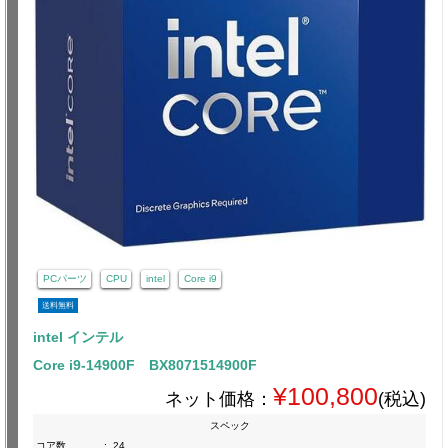
PCパーツ
CPU
intel
Core i9
送料無料
intel インテル
Core i9-14900F BX8071514900F
¥100,800
ネット価格：
(税込)
スペック
コア数
:
24