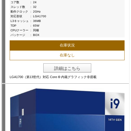
コア数
:
24
スレッド数
:
32
動作クロック
:
2GHz
対応形状
:
LGA1700
L3キャッシュ
:
36MB
TDP
:
65W
CPUクーラー
:
同梱
パッケージ
:
BOX
在庫状況
在庫なし
詳細はこちら
LGA1700（第13世代）対応 Core i9 内蔵グラフィック非搭載