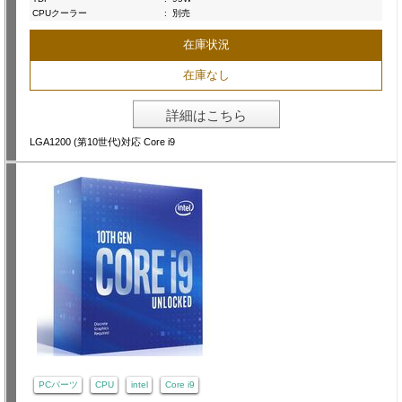
CPUクーラー
:
別売
在庫状況
在庫なし
詳細はこちら
LGA1200 (第10世代)対応 Core i9
PCパーツ
CPU
intel
Core i9