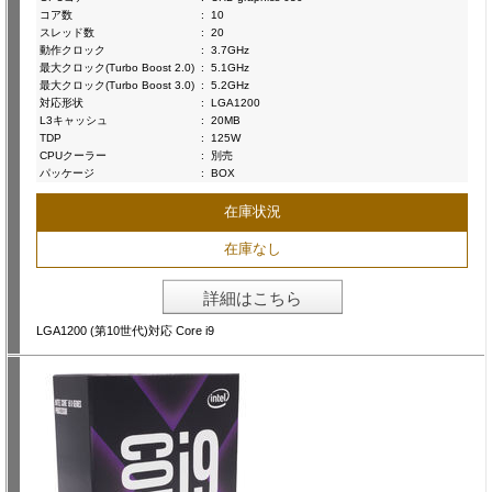
コア数
:
10
スレッド数
:
20
動作クロック
:
3.7GHz
最大クロック(Turbo Boost 2.0)
:
5.1GHz
最大クロック(Turbo Boost 3.0)
:
5.2GHz
対応形状
:
LGA1200
L3キャッシュ
:
20MB
TDP
:
125W
CPUクーラー
:
別売
パッケージ
:
BOX
在庫状況
在庫なし
詳細はこちら
LGA1200 (第10世代)対応 Core i9