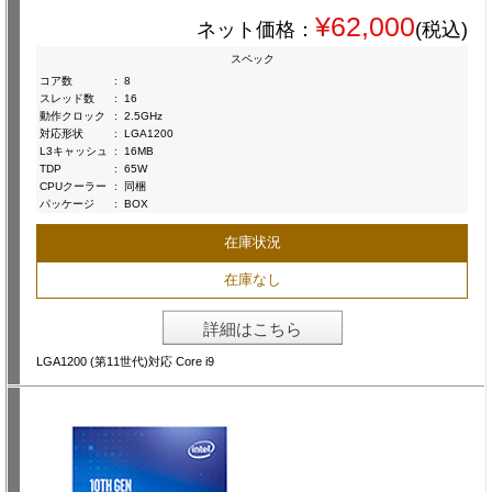
¥62,000
ネット価格：
(税込)
スペック
コア数
:
8
スレッド数
:
16
動作クロック
:
2.5GHz
対応形状
:
LGA1200
L3キャッシュ
:
16MB
TDP
:
65W
CPUクーラー
:
同梱
パッケージ
:
BOX
在庫状況
在庫なし
詳細はこちら
LGA1200 (第11世代)対応 Core i9