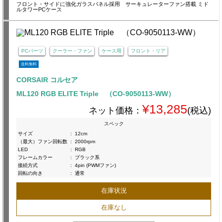
フロント・サイドに強化ガラスパネル採用 サーキュレーターファン搭載 ミド
ルタワーPCケース
PCパーツ
クーラー・ファン
ケース用
フロント・リア
送料無料
CORSAIR コルセア
ML120 RGB ELITE Triple （CO-9050113-WW）
¥13,285
ネット価格：
(税込)
スペック
サイズ
:
12cm
（最大）ファン回転数
:
2000rpm
LED
:
RGB
フレームカラー
:
ブラック系
接続方式
:
4pin (PWMファン)
回転の向き
:
通常
在庫状況
在庫なし