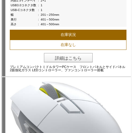
内部2.5インチベイ
:
2+1
USB3.0コネクタ数
:
1
USB-Cコネクタ数
:
1
幅
:
201～250mm
奥行
:
401～500mm
高さ
:
401～500mm
在庫状況
在庫なし
詳細はこちら
プレミアムコンパクトミドルタワーPCケース フロントパネルとサイドパネル
2面強化ガラス LEDコントローラー、ファンコントローラー搭載