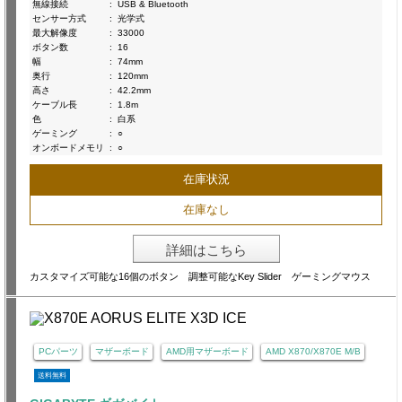
無線接続
:
USB & Bluetooth
センサー方式
:
光学式
最大解像度
:
33000
ボタン数
:
16
幅
:
74mm
奥行
:
120mm
高さ
:
42.2mm
ケーブル長
:
1.8m
色
:
白系
ゲーミング
:
○
オンボードメモリ
:
○
在庫状況
在庫なし
詳細はこちら
カスタマイズ可能な16個のボタン 調整可能なKey Slider ゲーミングマウス
PCパーツ
マザーボード
AMD用マザーボード
AMD X870/X870E M/B
送料無料