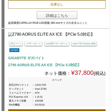
在庫なし
詳細はこちら
超高輝度CAPELLIX RGB LED搭載 360 mmサイズの水冷ユニット
PCパーツ
マザーボード
intel用マザーボード
intel 700 Series M/B
送料無料
GIGABYTE ギガバイト
Z790 AORUS ELITE AX ICE 【PCIe 5.0対応】
¥37,800
ネット価格：
(税込)
スペック
対応CPUソケット
:
LGA1700
チップセット
:
Intel Z790
フォームファクター
:
ATX
PCI Express x16
:
1 (5.0)
最大メモリ容量
:
192GB
RAID機能
:
0/1/5/10