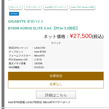
PCパーツ
マザーボード
intel用マザーボード
intel 700 Series M/B
送料無料
GIGABYTE ギガバイト
B760M AORUS ELITE X AX 【PCIe 5.0対応】
¥27,500
ネット価格：
(税込)
スペック
対応CPUソケット
:
LGA1700
チップセット
:
Intel B760
フォームファクター
:
MicroATX
PCI Express x16
:
1 (5.0)
最大メモリ容量
:
192GB
RAID機能
:
0/1/5/10
在庫状況
在庫なし
詳細はこちら
Intel B760搭載 LGA1700対応 MicroATXマザーボード