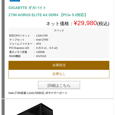
GIGABYTE ギガバイト
Z790 AORUS ELITE AX DDR4 【PCIe 5.0対応】
¥29,980
ネット価格：
(税込)
スペック
対応CPUソケット
:
LGA1700
チップセット
:
Intel Z790
フォームファクター
:
ATX
PCI Express x16
:
3 (5.0 x1、4.0 x2)
最大メモリ容量
:
128GB
RAID機能
:
0/1/5/10
在庫状況
在庫なし
詳細はこちら
Intel Z790搭載 LGA1700対応 ATXマザーボード