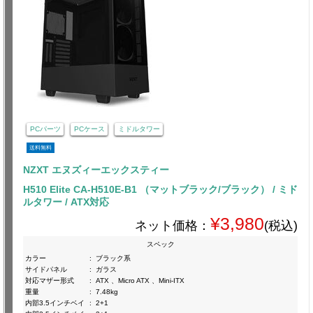
PCパーツ
PCケース
ミドルタワー
送料無料
NZXT エヌズィーエックスティー
H510 Elite CA-H510E-B1 （マットブラック/ブラック） / ミド
ルタワー / ATX対応
¥3,980
ネット価格：
(税込)
スペック
カラー
:
ブラック系
サイドパネル
:
ガラス
対応マザー形式
:
ATX 、Micro ATX 、Mini-ITX
重量
:
7.48kg
内部3.5インチベイ
:
2+1