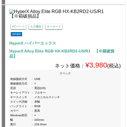
PCパーツ
入力機器
キーボード
送料無料
HyperX ハイパーエックス
HyperX Alloy Elite RGB HX-KB2RD2-US/R1 【※箱破損
品】
¥3,980
ネット価格：
(税込)
スペック
有線接続方式
:
USB
無線接続方式
:
×
言語
:
英語(US)
キーレイアウト
:
フルキー
キースイッチ
:
メカニカルスイッチ
スイッチ詳細
:
赤軸
バックライト
:
RGB
カラー
:
黒系
Windows対応
:
○
幅
:
440mm
奥行
:
226.8mm