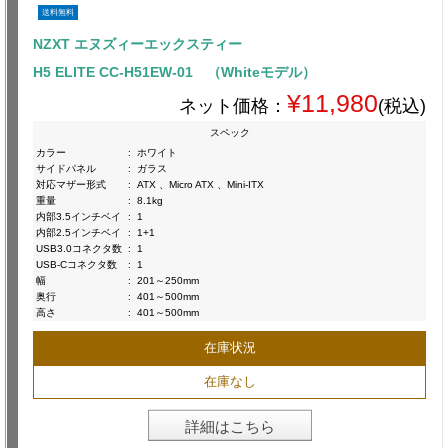
送料無料
NZXT エヌズィーエックスティー
H5 ELITE CC-H51EW-01 （Whiteモデル）
¥11,980
ネット価格：
(税込)
スペック
カラー
:
ホワイト
サイドパネル
:
ガラス
対応マザー形式
:
ATX 、Micro ATX 、Mini-ITX
重量
:
8.1kg
内部3.5インチベイ
:
1
内部2.5インチベイ
:
1+1
USB3.0コネクタ数
:
1
USB-Cコネクタ数
:
1
幅
:
201～250mm
奥行
:
401～500mm
高さ
:
401～500mm
在庫状況
在庫なし
詳細はこちら