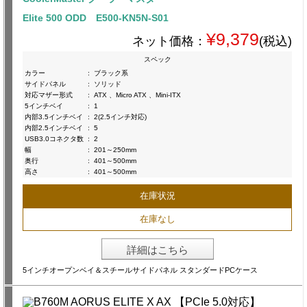
Elite 500 ODD E500-KN5N-S01
¥9,379
ネット価格：
(税込)
スペック
カラー
:
ブラック系
サイドパネル
:
ソリッド
対応マザー形式
:
ATX 、Micro ATX 、Mini-ITX
5インチベイ
:
1
内部3.5インチベイ
:
2(2.5インチ対応)
内部2.5インチベイ
:
5
USB3.0コネクタ数
:
2
幅
:
201～250mm
奥行
:
401～500mm
高さ
:
401～500mm
在庫状況
在庫なし
詳細はこちら
5インチオープンベイ＆スチールサイドパネル スタンダードPCケース