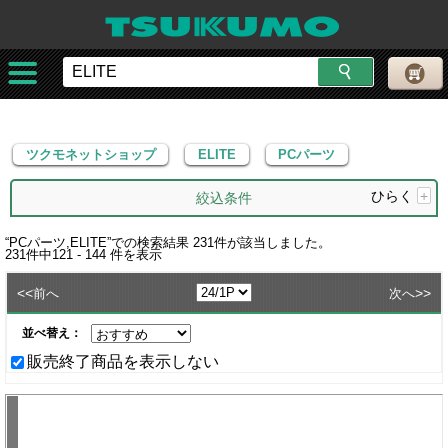
ツクモネットショップ
ELITE
PCパーツ
ツクモネットショップ
ELITE
PCパーツ
ひらく
+
絞込条件
“
PCパーツ,ELITE
”での検索結果
231
件が該当しました。
231
件中
121 - 144
件を表示
<<
>>
前へ
次へ
並べ替え：
販売終了商品を表示しない