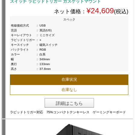
スイッチ ラピッドトリガー ガスケットマウント
¥24,609
ネット価格：
(税込)
スペック
有線接続方式
:
USB
言語
:
英語(US)
キーレイアウト
:
ミニサイズ
ラピッドトリガー
:
○
キースイッチ
:
磁気スイッチ
バックライト
:
RGB
カラー
:
白系
幅
:
349mm
奥行
:
133mm
高さ
:
37.8mm
在庫状況
在庫なし
詳細はこちら
ラピッドトリガー対応 75%コンパクトテンキーレス ゲーミングキーボード