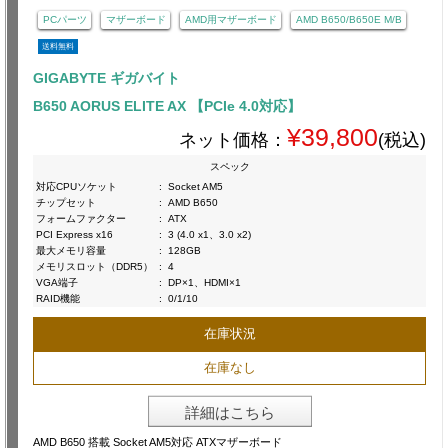
PCパーツ
マザーボード
AMD用マザーボード
AMD B650/B650E M/B
送料無料
GIGABYTE ギガバイト
B650 AORUS ELITE AX 【PCIe 4.0対応】
¥39,800
ネット価格：
(税込)
スペック
対応CPUソケット
:
Socket AM5
チップセット
:
AMD B650
フォームファクター
:
ATX
PCI Express x16
:
3 (4.0 x1、3.0 x2)
最大メモリ容量
:
128GB
メモリスロット（DDR5）
:
4
VGA端子
:
DP×1、HDMI×1
RAID機能
:
0/1/10
在庫状況
在庫なし
詳細はこちら
AMD B650 搭載 Socket AM5対応 ATXマザーボード