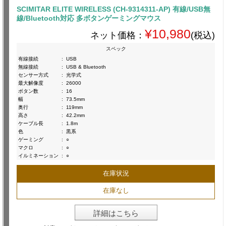
SCIMITAR ELITE WIRELESS (CH-9314311-AP) 有線/USB無
線/Bluetooth対応 多ボタンゲーミングマウス
¥10,980
ネット価格：
(税込)
スペック
有線接続
:
USB
無線接続
:
USB & Bluetooth
センサー方式
:
光学式
最大解像度
:
26000
ボタン数
:
16
幅
:
73.5mm
奥行
:
119mm
高さ
:
42.2mm
ケーブル長
:
1.8m
色
:
黒系
ゲーミング
:
○
マクロ
:
○
イルミネーション
:
○
在庫状況
在庫なし
詳細はこちら