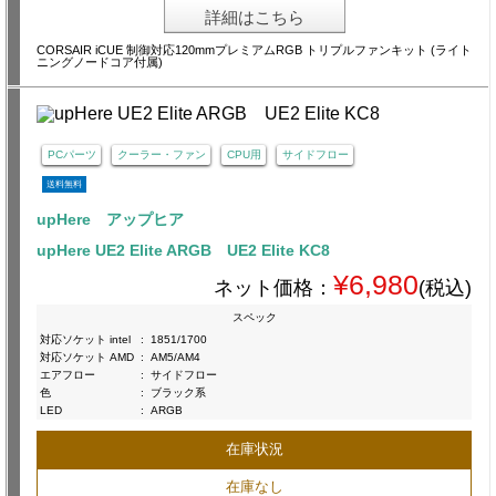
詳細はこちら
CORSAIR iCUE 制御対応120mmプレミアムRGB トリプルファンキット (ライト
ニングノードコア付属)
PCパーツ
クーラー・ファン
CPU用
サイドフロー
送料無料
upHere アップヒア
upHere UE2 Elite ARGB UE2 Elite KC8
¥6,980
ネット価格：
(税込)
スペック
対応ソケット intel
:
1851/1700
対応ソケット AMD
:
AM5/AM4
エアフロー
:
サイドフロー
色
:
ブラック系
LED
:
ARGB
在庫状況
在庫なし