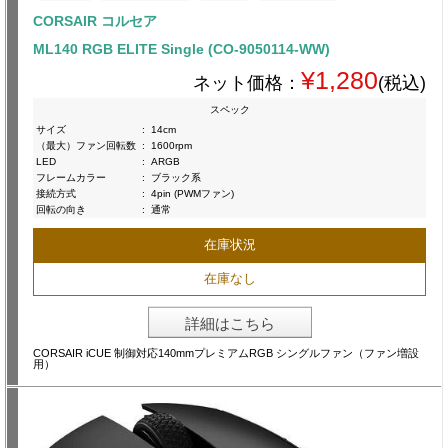
CORSAIR コルセア
ML140 RGB ELITE Single (CO-9050114-WW)
¥1,280
ネット価格：
(税込)
スペック
サイズ
:
14cm
（最大）ファン回転数
:
1600rpm
LED
:
ARGB
フレームカラー
:
ブラック系
接続方式
:
4pin (PWMファン)
回転の向き
:
通常
在庫状況
在庫なし
詳細はこちら
CORSAIR iCUE 制御対応140mmプレミアムRGB シングルファン（ファン増設
用）