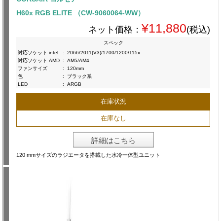
H60x RGB ELITE （CW-9060064-WW）
¥11,880
ネット価格：
(税込)
スペック
対応ソケット intel
:
2066/2011(V3)/1700/1200/115x
対応ソケット AMD
:
AM5/AM4
ファンサイズ
:
120mm
色
:
ブラック系
LED
:
ARGB
在庫状況
在庫なし
詳細はこちら
120 mmサイズのラジエータを搭載した水冷一体型ユニット