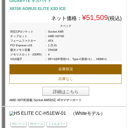
GIGABYTE ギガバイト
X870E AORUS ELITE X3D ICE
¥51,509
ネット価格：
(税込)
スペック
対応CPUソケット
:
Socket AM5
チップセット
:
AMD X870E
フォームファクター
:
ATX
PCI Express x16
:
1 (5.0)
最大メモリ容量
:
256GB
メモリスロット（DDR5）
:
4
VGA端子
:
DP×2(DP形状×1、Type-C形状×1）、HDMI×1
在庫状況
在庫なし
詳細はこちら
AMD X870E搭載 Socket AM5対応 ATXマザーボード
PCパーツ
PCケース
ミドルタワー