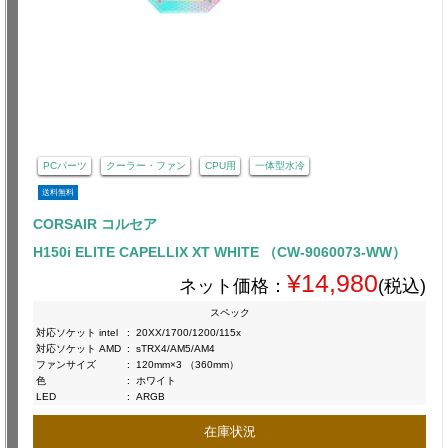
PCパーツ
クーラー・ファン
CPU用
一体型水冷
送料無料
CORSAIR コルセア
H150i ELITE CAPELLIX XT WHITE （CW-9060073-WW）
¥14,980
ネット価格：
(税込)
スペック
対応ソケット intel
:
20XX/1700/1200/115x
対応ソケット AMD
:
sTRX4/AM5/AM4
ファンサイズ
:
120mm×3 （360mm）
色
:
ホワイト
LED
:
ARGB
在庫状況