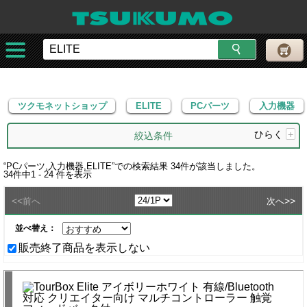
ツクモネットショップ
ELITE
PCパーツ
入力機器
ツクモネットショップ
ELITE
PCパーツ
入力機器
ひらく
+
絞込条件
“
PCパーツ,入力機器,ELITE
”での検索結果
34
件が該当しました。
34
件中
1 - 24
件を表示
<<
>>
前へ
次へ
並べ替え：
販売終了商品を表示しない