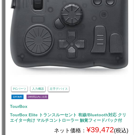
PCパーツ
入力機器
左手デバイス
送料無料
24時間以内に出荷
TourBox
TourBox Elite トランスルーセント 有線/Bluetooth対応 クリ
エイター向け マルチコントローラー 触覚フィードバック付
¥39,472
ネット価格：
(税込)