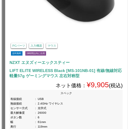
PCパーツ
入力機器
マウス
送料無料
24時間以内に出荷
NZXT エヌズィーエックスティー
LIFT ELITE WIRELESS Black [MS-101NB-01] 有線/無線対応
軽量57g ゲーミングマウス 左右対称型
¥9,905
ネット価格：
(税込)
スペック
有線接続
:
USB
無線接続
:
2.4GHz ワイヤレス
センサー方式
:
光学式
最大解像度
:
26000
ボタン数
:
6
幅
:
61mm
奥行
:
119mm