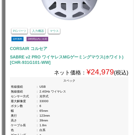
PCパーツ
入力機器
マウス
送料無料
24時間以内に出荷
CORSAIR コルセア
SABRE v2 PRO ワイヤレスMGゲーミングマウス(ホワイト)
[CHR-931G101-WW]
¥24,979
ネット価格：
(税込)
スペック
有線接続
:
USB
無線接続
:
2.4GHz ワイヤレス
センサー方式
:
光学式
最大解像度
:
33000
ボタン数
:
6
幅
:
65mm
奥行
:
123mm
高さ
:
39mm
ケーブル長
:
1.8m
色
:
白系
ゲーミング
:
○