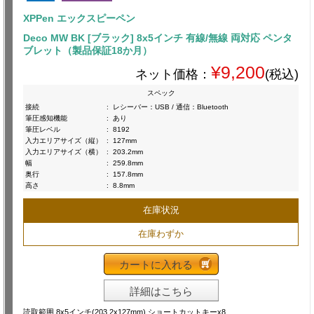
XPPen エックスピーペン
Deco MW BK [ブラック] 8x5インチ 有線/無線 両対応 ペンタ
ブレット（製品保証18か月）
¥9,200
ネット価格：
(税込)
スペック
接続
:
レシーバー：USB / 通信：Bluetooth
筆圧感知機能
:
あり
筆圧レベル
:
8192
入力エリアサイズ（縦）
:
127mm
入力エリアサイズ（横）
:
203.2mm
幅
:
259.8mm
奥行
:
157.8mm
高さ
:
8.8mm
在庫状況
在庫わずか
カートに入れる
詳細はこちら
読取範囲 8x5インチ(203.2x127mm) ショートカットキーx8