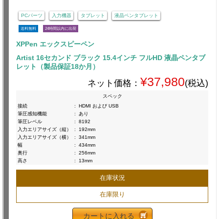
PCパーツ
入力機器
タブレット
液晶ペンタブレット
送料無料
24時間以内に出荷
XPPen エックスピーペン
Artist 16セカンド ブラック 15.4インチ フルHD 液晶ペンタブ
レット（製品保証18か月）
¥37,980
ネット価格：
(税込)
スペック
接続
:
HDMI および USB
筆圧感知機能
:
あり
筆圧レベル
:
8192
入力エリアサイズ（縦）
:
192mm
入力エリアサイズ（横）
:
341mm
幅
:
434mm
奥行
:
256mm
高さ
:
13mm
在庫状況
在庫限り
カートに入れる