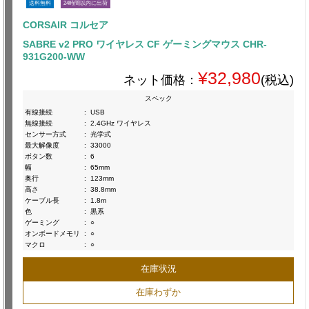
送料無料
24時間以内に出荷
CORSAIR コルセア
SABRE v2 PRO ワイヤレス CF ゲーミングマウス CHR-
931G200-WW
¥32,980
ネット価格：
(税込)
スペック
有線接続
:
USB
無線接続
:
2.4GHz ワイヤレス
センサー方式
:
光学式
最大解像度
:
33000
ボタン数
:
6
幅
:
65mm
奥行
:
123mm
高さ
:
38.8mm
ケーブル長
:
1.8m
色
:
黒系
ゲーミング
:
○
オンボードメモリ
:
○
マクロ
:
○
在庫状況
在庫わずか