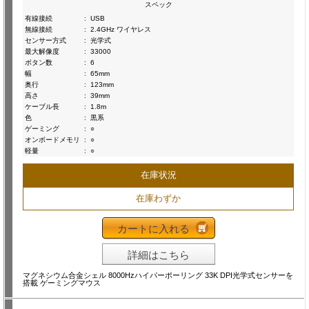
スペック
有線接続
:
USB
無線接続
:
2.4GHz ワイヤレス
センサー方式
:
光学式
最大解像度
:
33000
ボタン数
:
6
幅
:
65mm
奥行
:
123mm
高さ
:
39mm
ケーブル長
:
1.8m
色
:
黒系
ゲーミング
:
○
オンボードメモリ
:
○
軽量
:
○
在庫状況
在庫わずか
カートに入れる
詳細はこちら
マグネシウム合金シェル 8000Hzハイパーポーリング 33K DPI光学式センサーを
搭載 ゲーミングマウス