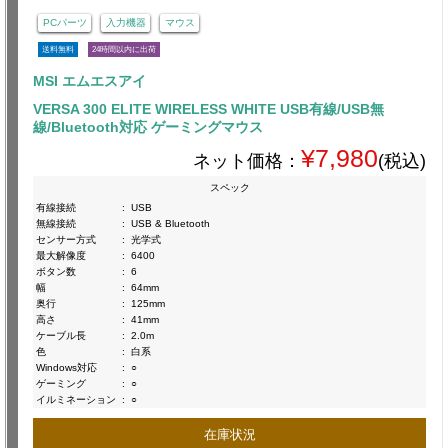
PCパーツ
入力機器
マウス
送料無料
24時間以内に出荷
MSI エムエスアイ
VERSA 300 ELITE WIRELESS WHITE USB有線/USB無
線/Bluetooth対応 ゲーミングマウス
¥7,980
ネット価格：
(税込)
スペック
有線接続
:
USB
無線接続
:
USB & Bluetooth
センサー方式
:
光学式
最大解像度
:
6400
ボタン数
:
6
幅
:
64mm
奥行
:
125mm
高さ
:
41mm
ケーブル長
:
2.0m
色
:
白系
Windows対応
:
○
ゲーミング
:
○
イルミネーション
:
○
在庫状況