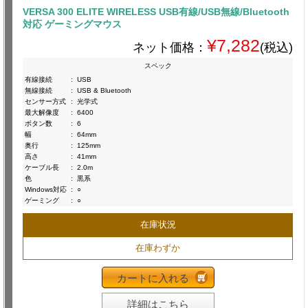
VERSA 300 ELITE WIRELESS USB有線/USB無線/Bluetooth
対応 ゲーミングマウス
¥7,282
ネット価格：
(税込)
スペック
有線接続
:
USB
無線接続
:
USB & Bluetooth
センサー方式
:
光学式
最大解像度
:
6400
ボタン数
:
6
幅
:
64mm
奥行
:
125mm
高さ
:
41mm
ケーブル長
:
2.0m
色
:
黒系
Windows対応
:
○
ゲーミング
:
○
在庫状況
在庫わずか
カートに入れる
詳細はこちら