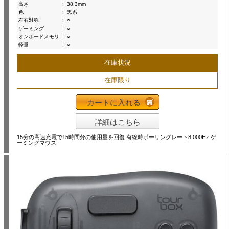
高さ
:
38.3mm
色
:
黒系
左右対称
:
○
ゲーミング
:
○
オンボードメモリ
:
○
軽量
:
○
在庫状況
在庫限り
カートに入れる
詳細はこちら
15分の高速充電で15時間分の使用量を回復 有線時ポーリングレート8,000Hz ゲ
ーミングマウス