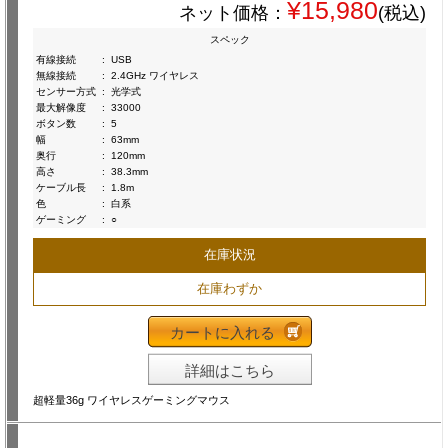
¥15,980
ネット価格：
(税込)
スペック
有線接続
:
USB
無線接続
:
2.4GHz ワイヤレス
センサー方式
:
光学式
最大解像度
:
33000
ボタン数
:
5
幅
:
63mm
奥行
:
120mm
高さ
:
38.3mm
ケーブル長
:
1.8m
色
:
白系
ゲーミング
:
○
在庫状況
在庫わずか
カートに入れる
詳細はこちら
超軽量36g ワイヤレスゲーミングマウス