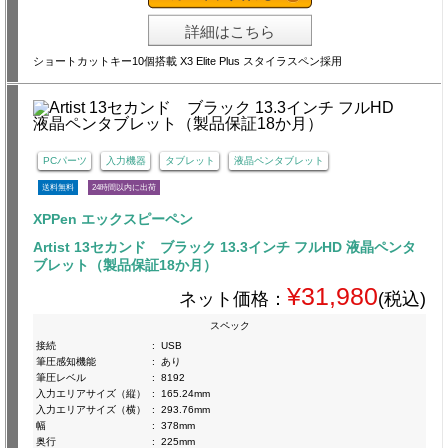
詳細はこちら
ショートカットキー10個搭載 X3 Elite Plus スタイラスペン採用
PCパーツ
入力機器
タブレット
液晶ペンタブレット
送料無料
24時間以内に出荷
XPPen エックスピーペン
Artist 13セカンド ブラック 13.3インチ フルHD 液晶ペンタ
ブレット（製品保証18か月）
¥31,980
ネット価格：
(税込)
スペック
接続
:
USB
筆圧感知機能
:
あり
筆圧レベル
:
8192
入力エリアサイズ（縦）
:
165.24mm
入力エリアサイズ（横）
:
293.76mm
幅
:
378mm
奥行
:
225mm