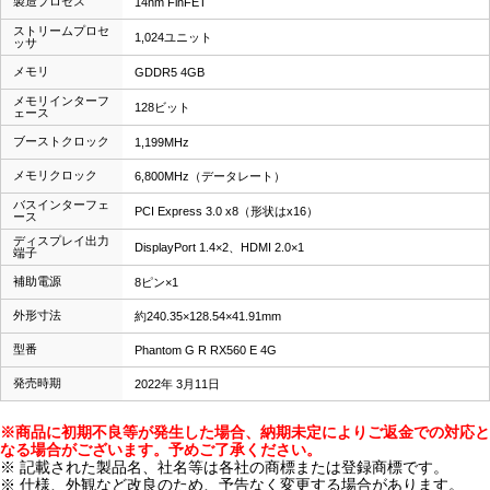
製造プロセス
14nm FinFET
ストリームプロセ
1,024ユニット
ッサ
メモリ
GDDR5 4GB
メモリインターフ
128ビット
ェース
ブーストクロック
1,199MHz
メモリクロック
6,800MHz（データレート）
バスインターフェ
PCI Express 3.0 x8（形状はx16）
ース
ディスプレイ出力
DisplayPort 1.4×2、HDMI 2.0×1
端子
補助電源
8ピン×1
外形寸法
約240.35×128.54×41.91mm
型番
Phantom G R RX560 E 4G
発売時期
2022年 3月11日
※商品に初期不良等が発生した場合、納期未定によりご返金での対応と
なる場合がございます。予めご了承ください。
※ 記載された製品名、社名等は各社の商標または登録商標です。
※ 仕様、外観など改良のため、予告なく変更する場合があります。