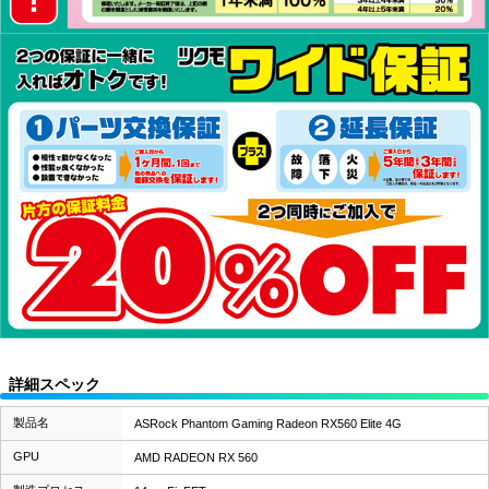
詳細スペック
製品名
ASRock Phantom Gaming Radeon RX560 Elite 4G
GPU
AMD RADEON RX 560