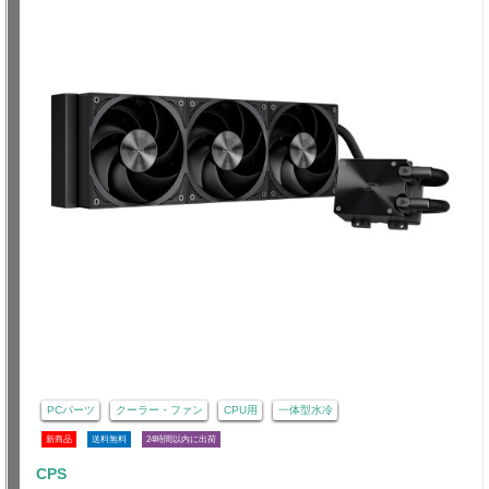
PCパーツ
クーラー・ファン
CPU用
一体型水冷
新商品
送料無料
24時間以内に出荷
CPS