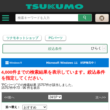
ツクモネットショップ
PCパーツ
ツクモネットショップ
PCパーツ
ひらく
+
絞込条件
4,000件までの検索結果を表示しています。絞込条件
を指定してください。
“
PCパーツ
”での検索結果
15757
件が該当しました。
15757
件中
73 - 96
件を表示
<<
>>
前へ
次へ
並べ替え：