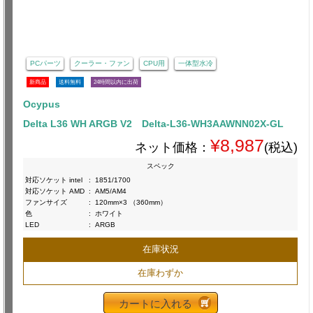
PCパーツ
クーラー・ファン
CPU用
一体型水冷
新商品
送料無料
24時間以内に出荷
Ocypus
Delta L36 WH ARGB V2 Delta-L36-WH3AAWNN02X-GL
¥8,987
ネット価格：
(税込)
スペック
対応ソケット intel
:
1851/1700
対応ソケット AMD
:
AM5/AM4
ファンサイズ
:
120mm×3 （360mm）
色
:
ホワイト
LED
:
ARGB
在庫状況
在庫わずか
カートに入れる