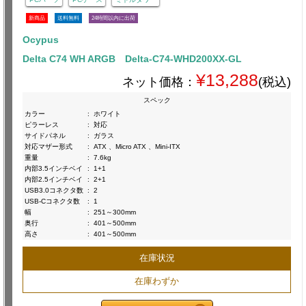
新商品
送料無料
24時間以内に出荷
Ocypus
Delta C74 WH ARGB Delta-C74-WHD200XX-GL
¥13,288
ネット価格：
(税込)
スペック
カラー
:
ホワイト
ピラーレス
:
対応
サイドパネル
:
ガラス
対応マザー形式
:
ATX 、Micro ATX 、Mini-ITX
重量
:
7.6kg
内部3.5インチベイ
:
1+1
内部2.5インチベイ
:
2+1
USB3.0コネクタ数
:
2
USB-Cコネクタ数
:
1
幅
:
251～300mm
奥行
:
401～500mm
高さ
:
401～500mm
在庫状況
在庫わずか