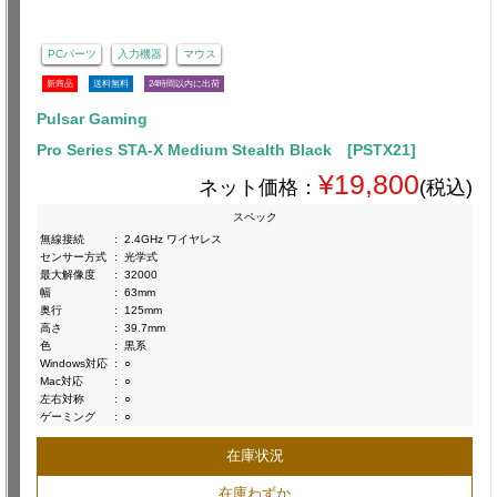
PCパーツ
入力機器
マウス
新商品
送料無料
24時間以内に出荷
Pulsar Gaming
Pro Series STA-X Medium Stealth Black [PSTX21]
¥19,800
ネット価格：
(税込)
スペック
無線接続
:
2.4GHz ワイヤレス
センサー方式
:
光学式
最大解像度
:
32000
幅
:
63mm
奥行
:
125mm
高さ
:
39.7mm
色
:
黒系
Windows対応
:
○
Mac対応
:
○
左右対称
:
○
ゲーミング
:
○
在庫状況
在庫わずか