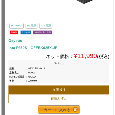
PCパーツ
PC電源
ATX電源
新商品
送料無料
24時間以内に出荷
Ocypus
Iota P650S GFFBK025X-JP
¥11,990
ネット価格：
(税込)
スペック
規格
:
ATX12V Ver 3
定格出力
:
650W
80PLUS認証
:
GOLD
奥行
:
140mm
在庫状況
在庫わずか
カートに入れる