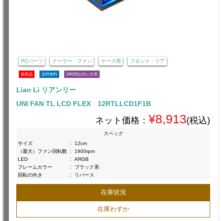
PCパーツ
クーラー・ファン
ケース用
フロント・リア
新商品
送料無料
24時間以内に出荷
Lian Li リアンリー
UNI FAN TL LCD FLEX 12RTLLCD1F1B
¥8,913
ネット価格：
(税込)
スペック
サイズ
:
12cm
（最大）ファン回転数
:
1900rpm
LED
:
ARGB
フレームカラー
:
ブラック系
回転の向き
:
リバース
在庫状況
在庫わずか