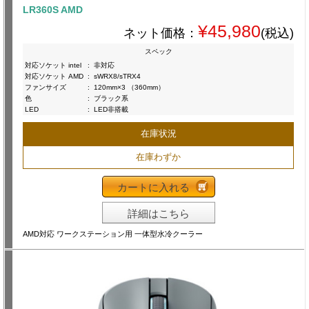
LR360S AMD
¥45,980
ネット価格：
(税込)
スペック
対応ソケット intel
:
非対応
対応ソケット AMD
:
sWRX8/sTRX4
ファンサイズ
:
120mm×3 （360mm）
色
:
ブラック系
LED
:
LED非搭載
在庫状況
在庫わずか
カートに入れる
詳細はこちら
AMD対応 ワークステーション用 一体型水冷クーラー