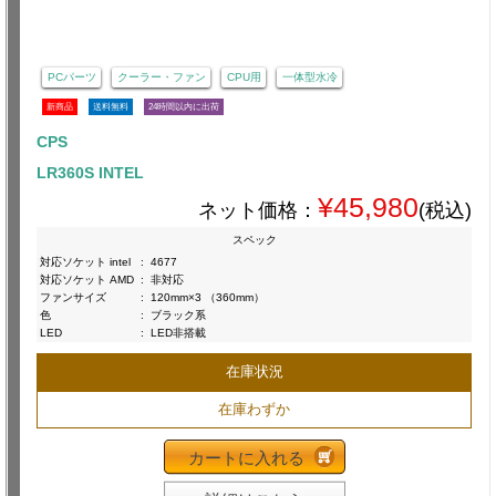
PCパーツ
クーラー・ファン
CPU用
一体型水冷
新商品
送料無料
24時間以内に出荷
CPS
LR360S INTEL
¥45,980
ネット価格：
(税込)
スペック
対応ソケット intel
:
4677
対応ソケット AMD
:
非対応
ファンサイズ
:
120mm×3 （360mm）
色
:
ブラック系
LED
:
LED非搭載
在庫状況
在庫わずか
カートに入れる