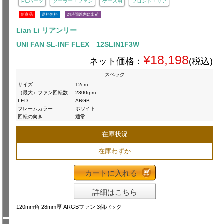
PCパーツ
クーラー・ファン
ケース用
フロント・リア
新商品
送料無料
24時間以内に出荷
Lian Li リアンリー
UNI FAN SL-INF FLEX 12SLIN1F3W
¥18,198
ネット価格：
(税込)
スペック
サイズ
:
12cm
（最大）ファン回転数
:
2300rpm
LED
:
ARGB
フレームカラー
:
ホワイト
回転の向き
:
通常
在庫状況
在庫わずか
カートに入れる
詳細はこちら
120mm角 28mm厚 ARGBファン 3個パック