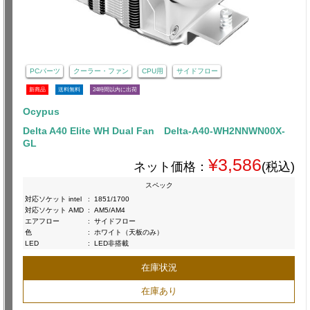
PCパーツ
クーラー・ファン
CPU用
サイドフロー
新商品
送料無料
24時間以内に出荷
Ocypus
Delta A40 Elite WH Dual Fan Delta-A40-WH2NNWN00X-
GL
¥3,586
ネット価格：
(税込)
スペック
対応ソケット intel
:
1851/1700
対応ソケット AMD
:
AM5/AM4
エアフロー
:
サイドフロー
色
:
ホワイト（天板のみ）
LED
:
LED非搭載
在庫状況
在庫あり