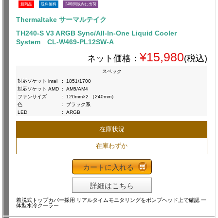
新商品
送料無料
24時間以内に出荷
Thermaltake サーマルテイク
TH240-S V3 ARGB Sync/All-In-One Liquid Cooler
System CL-W469-PL12SW-A
¥15,980
ネット価格：
(税込)
スペック
対応ソケット intel
:
1851/1700
対応ソケット AMD
:
AM5/AM4
ファンサイズ
:
120mm×2 （240mm）
色
:
ブラック系
LED
:
ARGB
在庫状況
在庫わずか
カートに入れる
詳細はこちら
着脱式トップカバー採用 リアルタイムモニタリングをポンプヘッド上で確認 一
体型水冷クーラー