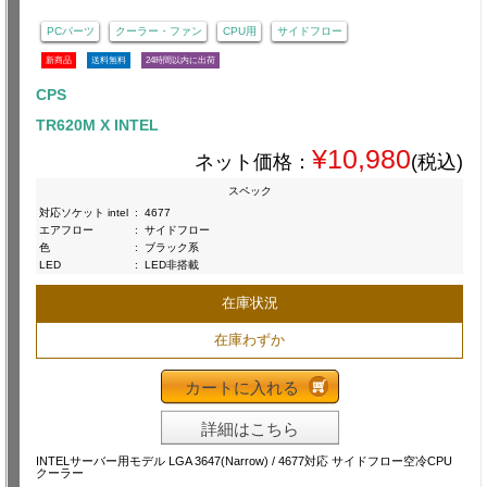
PCパーツ
クーラー・ファン
CPU用
サイドフロー
新商品
送料無料
24時間以内に出荷
CPS
TR620M X INTEL
¥10,980
ネット価格：
(税込)
スペック
対応ソケット intel
:
4677
エアフロー
:
サイドフロー
色
:
ブラック系
LED
:
LED非搭載
在庫状況
在庫わずか
カートに入れる
詳細はこちら
INTELサーバー用モデル LGA 3647(Narrow) / 4677対応 サイドフロー空冷CPU
クーラー