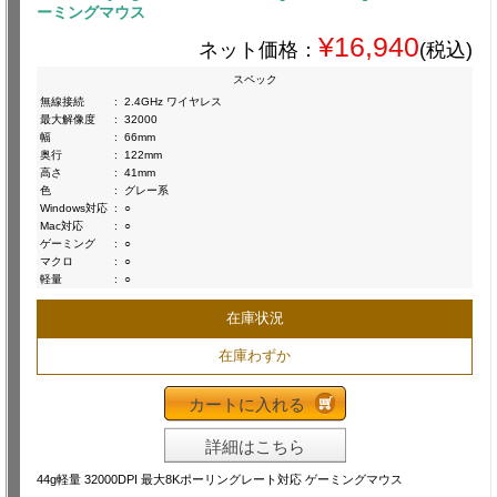
ーミングマウス
¥16,940
ネット価格：
(税込)
スペック
無線接続
:
2.4GHz ワイヤレス
最大解像度
:
32000
幅
:
66mm
奥行
:
122mm
高さ
:
41mm
色
:
グレー系
Windows対応
:
○
Mac対応
:
○
ゲーミング
:
○
マクロ
:
○
軽量
:
○
在庫状況
在庫わずか
カートに入れる
詳細はこちら
44g軽量 32000DPI 最大8Kポーリングレート対応 ゲーミングマウス