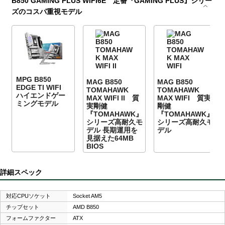
B850 GAMING PLUS WIFI6E 定番『GAMING PLUS』シリー
ズのコスパ重視モデル
MPG B850
MAG B850
MAG B850
EDGE TI WIFI
TOMAHAWK
TOMAHAWK
ハイエンドゲー
MAX WIFI II 質
MAX WIFI 質実
ミングモデル
実剛健
剛健
『TOMAHAWK』
『TOMAHAWK』
シリーズ高耐久モ
シリーズ高耐久モ
デル 長期運用を
デル
見据えた64MB
BIOS
詳細スペック
対応CPUソケット
Socket AM5
チップセット
AMD B850
フォームファクター
ATX