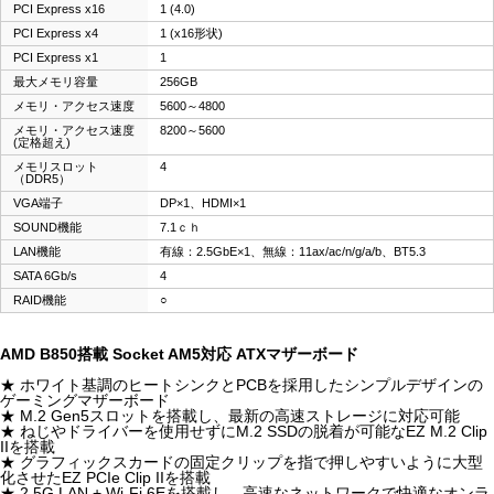
PCI Express x16
1 (4.0)
PCI Express x4
1 (x16形状)
PCI Express x1
1
最大メモリ容量
256GB
メモリ・アクセス速度
5600～4800
メモリ・アクセス速度
8200～5600
(定格超え)
メモリスロット
4
（DDR5）
VGA端子
DP×1、HDMI×1
SOUND機能
7.1ｃｈ
LAN機能
有線：2.5GbE×1、無線：11ax/ac/n/g/a/b、BT5.3
SATA 6Gb/s
4
RAID機能
○
AMD B850搭載 Socket AM5対応 ATXマザーボード
★ ホワイト基調のヒートシンクとPCBを採用したシンプルデザインの
ゲーミングマザーボード
★ M.2 Gen5スロットを搭載し、最新の高速ストレージに対応可能
★ ねじやドライバーを使用せずにM.2 SSDの脱着が可能なEZ M.2 Clip
IIを搭載
★ グラフィックスカードの固定クリップを指で押しやすいように大型
化させたEZ PCIe Clip IIを搭載
★ 2.5G LAN + Wi-Fi 6Eを搭載し、高速なネットワークで快適なオンラ