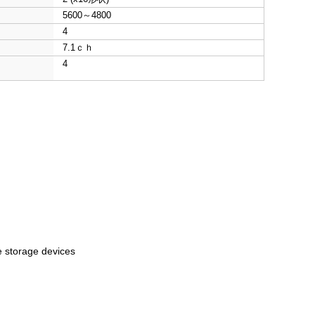
5600～4800
4
7.1ｃｈ
4
 storage devices