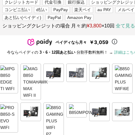
クレジットカード
代金引換
銀行振込
ショッピングクレジッ
コンビニ払い
d払い
PayPay
楽天ペイ
au PAY
メルペイ
あと払い(ペイディ)
PayPal
Amazon Pay
ショッピングクレジットの場合 月々:約
¥3,800
×10回
全て見る
￥3,059
ペイディなら月々
今ならペイディの
3・6・12回あと払い
分割手数料無料！ →
詳細はこち