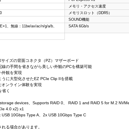
メモリ・アクセス速度
0
メモリスロット（DDR5）
SOUND機能
×1、無線：11be/ax/ac/n/g/a/b、
SATA 6Gb/s
Xサイズの背面コネクタ（PZ）マザーボード
配線の手間を省きながら美しい外観のPCを構築可能
い外観を実現
化させたEZ PCIe Clip IIを搭載
快適なオンライン体験を実現
を省く
storage devices、Supports RAID 0、 RAID 1 and RAID 5 for M.2 NVMe
e 4.0 x2) x1
SB 10Gbps Type A、2x USB 10Gbps Type C
される場合があります。