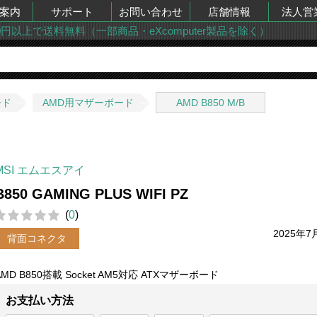
案内
サポート
お問い合わせ
店舗情報
法人営
00円以上で送料無料（一部商品・eXcomputer製品を除く）
ード
AMD用マザーボード
AMD B850 M/B
MSI エムエスアイ
B850 GAMING PLUS WIFI PZ
(
0
)
2025年7
背面コネクタ
AMD B850搭載 Socket AM5対応 ATXマザーボード
お支払い方法