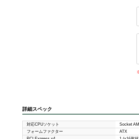
詳細スペック
対応CPUソケット
Socket A
フォームファクター
ATX
PCI Express x4
1 (x16形状