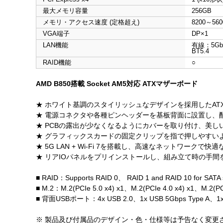
最大メモリ容量
256GB
メモリ・アクセス速度 (定格超え)
8200～560
VGA端子
DP×1
LAN機能
有線：5GbE
BT5.4
RAID機能
○
AMD B850搭載 Socket AM5対応 ATXマザーボード
★ ホワイト基調のスタイリッシュなデザインを採用したAT
★ 電源コネクタや各種ピンヘッダーを基板背面に設置し、
★ PCBの露出が少なくなるようにカバーを取り付け、美し
★ グラフィックスカードの固定クリップを指で押しやすいように大型
★ 5G LAN + Wi-Fi 7を搭載し、高速なネットワークで
★ リアIOパネルをプリインストールし、組み立て時の手間
■ RAID：Supports RAID 0、 RAID 1 and RAID 10 for SATA 
■ M.2：M.2(PCIe 5.0 x4) x1、M.2(PCIe 4.0 x4) x1、M.2(PCI
■ 背面USBポート：4x USB 2.0、1x USB 5Gbps Type A、1x U
※ 製品及び付属品のデザイン・色・仕様等は予告なく変更