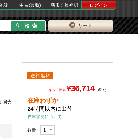
業所
中古(買取)
新規会員登録
ログイン
カート
送料無料
¥36,714
ネット価格
（税込）
在庫わずか
月 発売
24時間以内に出荷
在庫状況について
数量