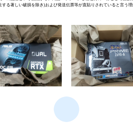
生する著しい破損を除き)および発送伝票等が直貼りされていると言う