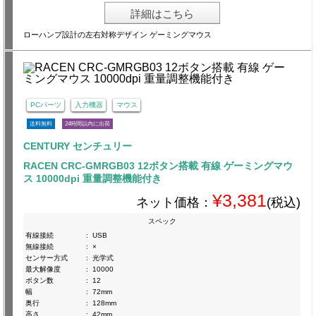
詳細はこちら
ローハンプ設計の左右対称デザイン ゲーミングマウス
PCパーツ
入力機器
マウス
送料無料
24時間以内に出荷
CENTURY センチュリー
RACEN CRC-GMRGB03 12ボタン搭載 有線 ゲーミングマウ
ス 10000dpi 重量調整機能付き
¥3,381
ネット価格：
(税込)
スペック
有線接続
:
USB
無線接続
:
×
センサー方式
:
光学式
最大解像度
:
10000
ボタン数
:
12
幅
:
72mm
奥行
:
128mm
高さ
:
42mm