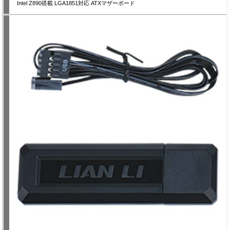
Intel Z890搭載 LGA1851対応 ATXマザーボード