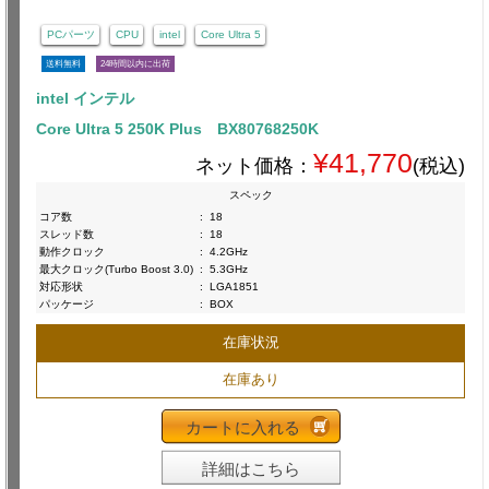
PCパーツ
CPU
intel
Core Ultra 5
送料無料
24時間以内に出荷
intel インテル
Core Ultra 5 250K Plus BX80768250K
¥41,770
ネット価格：
(税込)
スペック
コア数
:
18
スレッド数
:
18
動作クロック
:
4.2GHz
最大クロック(Turbo Boost 3.0)
:
5.3GHz
対応形状
:
LGA1851
パッケージ
:
BOX
在庫状況
在庫あり
カートに入れる
詳細はこちら