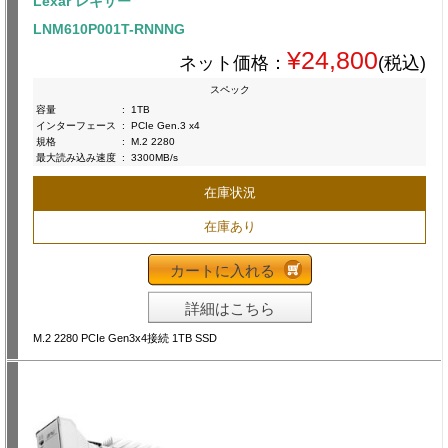
Lexar レキサー
LNM610P001T-RNNNG
¥24,800
ネット価格：
(税込)
スペック
容量
:
1TB
インターフェース
:
PCIe Gen.3 x4
規格
:
M.2 2280
最大読み込み速度
:
3300MB/s
在庫状況
在庫あり
カートに入れる
詳細はこちら
M.2 2280 PCIe Gen3x4接続 1TB SSD