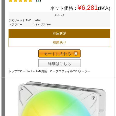
(
1
)
¥6,281
ネット価格：
(税込)
スペック
対応ソケット AMD
:
AM4
エアフロー
:
トップフロー
在庫状況
在庫あり
カートに入れる
詳細はこちら
トップフロー Socket AM4対応 ロープロファイルCPUクーラー