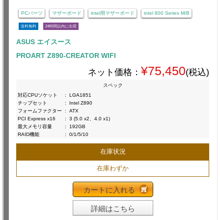
PCパーツ
マザーボード
intel用マザーボード
intel 800 Series M/B
送料無料
24時間以内に出荷
ASUS エイスース
PROART Z890-CREATOR WIFI
¥75,450
ネット価格：
(税込)
スペック
対応CPUソケット
:
LGA1851
チップセット
:
Intel Z890
フォームファクター
:
ATX
PCI Express x16
:
3 (5.0 x2、4.0 x1)
最大メモリ容量
:
192GB
RAID機能
:
0/1/5/10
在庫状況
在庫わずか
カートに入れる
詳細はこちら