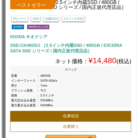
ベストセラー
PCパーツ
SSD
内蔵SSD
2.5インチSSD
送料無料
24時間以内に出荷
KIOXIA キオクシア
SSD-CK480S/J ［2.5インチ内蔵SSD / 480GB / EXCERIA
SATA SSD シリーズ / 国内正規代理店品］
¥14,480
ネット価格：
(税込)
スペック
容量
:
480GB
インターフェース
:
SATA 6Gb/s
厚さ
:
7mm
フラッシュ規格
:
TLC
規格
:
2.5インチ
最大読み込み速度
:
555MB/s
最大書き込み速度
:
540MB/s
在庫状況
在庫限り