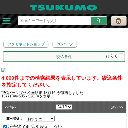
ツクモネットショップ
PCパーツ
ツクモネットショップ
PCパーツ
ひらく
+
絞込条件
4,000件までの検索結果を表示しています。絞込条件
を指定してください。
“
PCパーツ
”での検索結果
15771
件が該当しました。
15771
件中
505 - 528
件を表示
<<
>>
前へ
次へ
並べ替え：
販売終了商品を表示しない