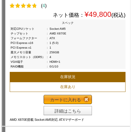
(
4
)
¥49,800
ネット価格：
(税込)
スペック
対応CPUソケット
:
Socket AM5
チップセット
:
AMD X870E
フォームファクター
:
ATX
PCI Express x16
:
1 (5.0)
PCI Express x1
:
1
最大メモリ容量
:
256GB
メモリスロット（DDR5）
:
4
VGA端子
:
HDMI×1
RAID機能
:
0/1/10
在庫状況
在庫あり
カートに入れる
詳細はこちら
AMD X870E搭載 Socket AM5対応 ATXマザーボード