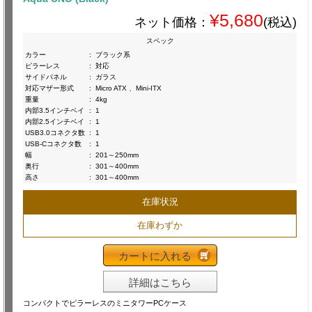
¥5,680
ネット価格：
(税込)
スペック
カラー
:
ブラック系
ピラーレス
:
対応
サイドパネル
:
ガラス
対応マザー形式
:
Micro ATX 、Mini-ITX
重量
:
4kg
内部3.5インチベイ
:
1
内部2.5インチベイ
:
1
USB3.0コネクタ数
:
1
USB-Cコネクタ数
:
1
幅
:
201～250mm
奥行
:
301～400mm
高さ
:
301～400mm
在庫状況
在庫わずか
カートに入れる
詳細はこちら
コンパクトでピラーレスのミニタワーPCケース