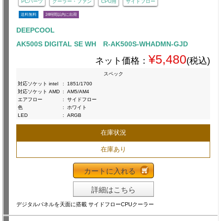
PCパーツ
クーラー・ファン
CPU用
サイドフロー
送料無料
24時間以内に出荷
DEEPCOOL
AK500S DIGITAL SE WH R-AK500S-WHADMN-GJD
¥5,480
ネット価格：
(税込)
スペック
対応ソケット intel
:
1851/1700
対応ソケット AMD
:
AM5/AM4
エアフロー
:
サイドフロー
色
:
ホワイト
LED
:
ARGB
在庫状況
在庫あり
カートに入れる
詳細はこちら
デジタルパネルを天面に搭載 サイドフローCPUクーラー