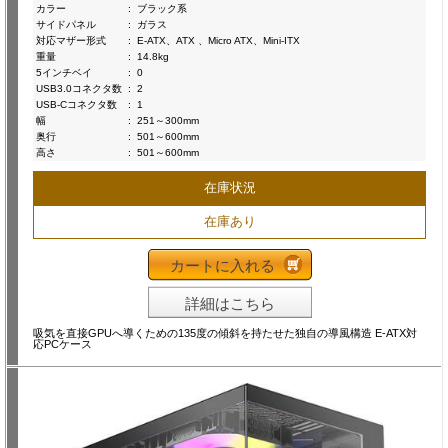
カラー
:
ブラック系
サイドパネル
:
ガラス
対応マザー形式
:
E-ATX、ATX 、Micro ATX、Mini-ITX
重量
:
14.8kg
5インチベイ
:
0
USB3.0コネクタ数
:
2
USB-Cコネクタ数
:
1
幅
:
251～300mm
奥行
:
501～600mm
高さ
:
501～600mm
在庫状況
在庫あり
カートに入れる
詳細はこちら
吸気を直接GPUへ導くための135度の傾斜を持たせた独自の導風構造 E-ATX対
応PCケース