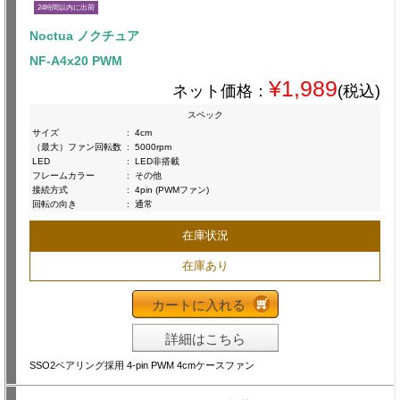
24時間以内に出荷
Noctua ノクチュア
NF-A4x20 PWM
¥1,989
ネット価格：
(税込)
スペック
サイズ
:
4cm
（最大）ファン回転数
:
5000rpm
LED
:
LED非搭載
フレームカラー
:
その他
接続方式
:
4pin (PWMファン)
回転の向き
:
通常
在庫状況
在庫あり
カートに入れる
詳細はこちら
SSO2ベアリング採用 4-pin PWM 4cmケースファン