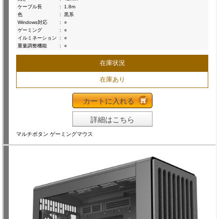
ケーブル長
:
1.8m
色
:
黒系
Windows対応
:
○
ゲーミング
:
○
イルミネーション
:
○
重量調整機能
:
○
在庫状況
在庫あり
カートに入れる
詳細はこちら
マルチボタン ゲーミングマウス