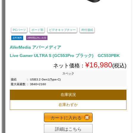
PCパーツ
ボード類
ビデオキャプチャー
外付接続
送料無料
24時間以内に出荷
AVerMedia アバーメディア
Live Gamer ULTRA S (GC553Pro ブラック) GC553PBK
¥16,980
ネット価格：
(税込)
スペック
接続
:
USB3.2 Gen1(Type-C)
最大画素数
:
3840×2160
在庫状況
在庫わずか
カートに入れる
詳細はこちら