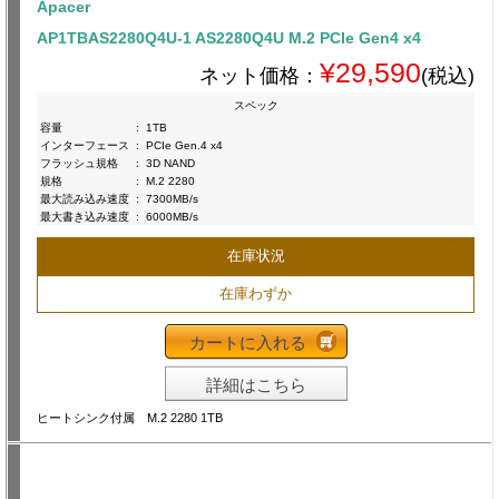
Apacer
AP1TBAS2280Q4U-1 AS2280Q4U M.2 PCIe Gen4 x4
¥29,590
ネット価格：
(税込)
スペック
容量
:
1TB
インターフェース
:
PCIe Gen.4 x4
フラッシュ規格
:
3D NAND
規格
:
M.2 2280
最大読み込み速度
:
7300MB/s
最大書き込み速度
:
6000MB/s
在庫状況
在庫わずか
カートに入れる
詳細はこちら
ヒートシンク付属 M.2 2280 1TB