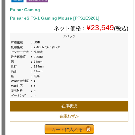
送料無料
24時間以内に出荷
Pulsar Gaming
Pulsar eS FS-1 Gaming Mouse [PFS1ES201]
¥23,549
ネット価格：
(税込)
スペック
有線接続
:
USB
無線接続
:
2.4GHz ワイヤレス
センサー方式
:
光学式
最大解像度
:
32000
幅
:
64mm
奥行
:
124mm
高さ
:
37mm
色
:
黒系
Windows対応
:
○
Mac対応
:
○
左右対称
:
○
ゲーミング
:
○
在庫状況
在庫わずか
カートに入れる