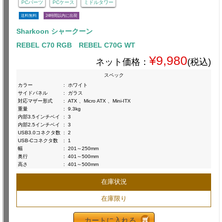
PCパーツ
PCケース
ミドルタワー
送料無料
24時間以内に出荷
Sharkoon シャークーン
REBEL C70 RGB REBEL C70G WT
¥9,980
ネット価格：
(税込)
スペック
カラー
:
ホワイト
サイドパネル
:
ガラス
対応マザー形式
:
ATX 、Micro ATX 、Mini-ITX
重量
:
9.3kg
内部3.5インチベイ
:
3
内部2.5インチベイ
:
3
USB3.0コネクタ数
:
2
USB-Cコネクタ数
:
1
幅
:
201～250mm
奥行
:
401～500mm
高さ
:
401～500mm
在庫状況
在庫限り
カートに入れる