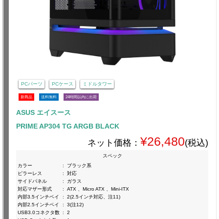
PCパーツ
PCケース
ミドルタワー
新商品
送料無料
24時間以内に出荷
ASUS エイスース
PRIME AP304 TG ARGB BLACK
¥26,480
ネット価格：
(税込)
スペック
カラー
:
ブラック系
ピラーレス
:
対応
サイドパネル
:
ガラス
対応マザー形式
:
ATX 、Micro ATX 、Mini-ITX
内部3.5インチベイ
:
2(2.5インチ対応、注11)
内部2.5インチベイ
:
3(注12)
USB3.0コネクタ数
:
2