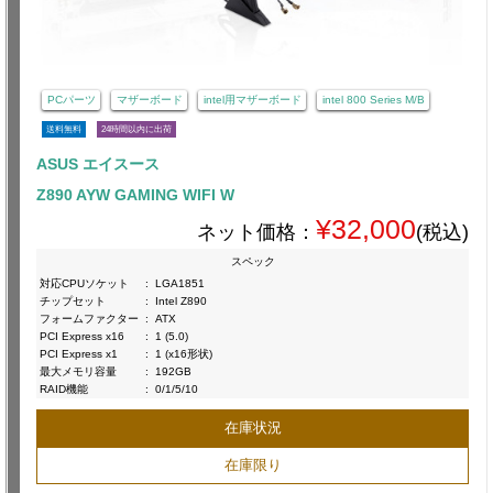
PCパーツ
マザーボード
intel用マザーボード
intel 800 Series M/B
送料無料
24時間以内に出荷
ASUS エイスース
Z890 AYW GAMING WIFI W
¥32,000
ネット価格：
(税込)
スペック
対応CPUソケット
:
LGA1851
チップセット
:
Intel Z890
フォームファクター
:
ATX
PCI Express x16
:
1 (5.0)
PCI Express x1
:
1 (x16形状)
最大メモリ容量
:
192GB
RAID機能
:
0/1/5/10
在庫状況
在庫限り