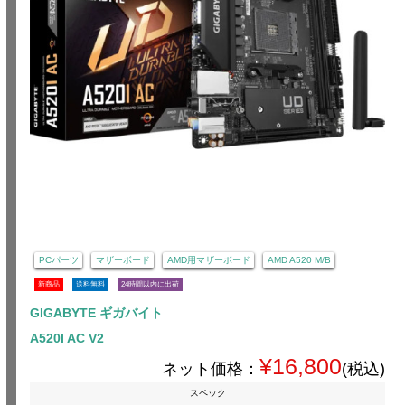
PCパーツ
マザーボード
AMD用マザーボード
AMD A520 M/B
新商品
送料無料
24時間以内に出荷
GIGABYTE ギガバイト
A520I AC V2
¥16,800
ネット価格：
(税込)
スペック