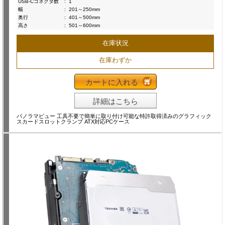
USB-Cコネクタ数
:
1
幅
:
201～250mm
奥行
:
401～500mm
高さ
:
501～600mm
在庫状況
在庫わずか
カートに入れる
詳細はこちら
パノラマビュー 工具不要で簡単に取り付け可能な特許取得済みのグラフィック
スカードスロットクランプ ATX対応PCケース