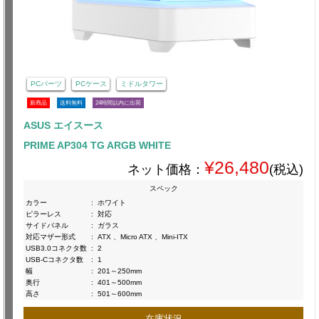
PCパーツ
PCケース
ミドルタワー
新商品
送料無料
24時間以内に出荷
ASUS エイスース
PRIME AP304 TG ARGB WHITE
¥26,480
ネット価格：
(税込)
スペック
カラー
:
ホワイト
ピラーレス
:
対応
サイドパネル
:
ガラス
対応マザー形式
:
ATX 、Micro ATX 、Mini-ITX
USB3.0コネクタ数
:
2
USB-Cコネクタ数
:
1
幅
:
201～250mm
奥行
:
401～500mm
高さ
:
501～600mm
在庫状況