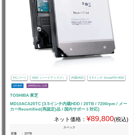
PCパーツ
HDD（ハードディスク）
内蔵HDD
3.5インチ SerialATA HDD
送料無料
24時間以内に出荷
TOSHIBA 東芝
MD10ACA20TC [3.5インチ内蔵HDD / 20TB / 7200rpm / メー
カーRecertified(再認定)品 / 国内サポート対応]
¥89,800
ネット価格：
(税込)
スペック
容量
:
20TB