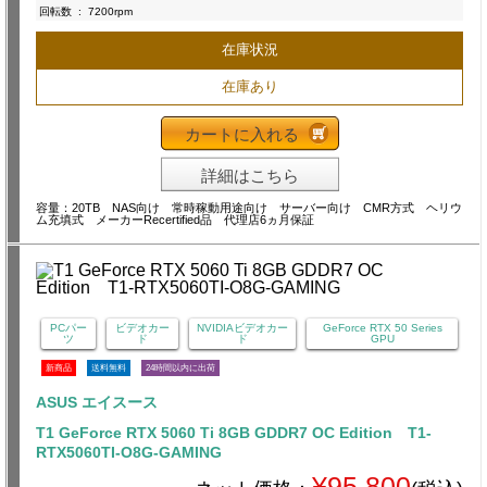
回転数
:
7200rpm
在庫状況
在庫あり
カートに入れる
詳細はこちら
容量：20TB NAS向け 常時稼動用途向け サーバー向け CMR方式 ヘリウ
ム充填式 メーカーRecertified品 代理店6ヵ月保証
PCパー
ビデオカー
NVIDIAビデオカー
GeForce RTX 50 Series
ツ
ド
ド
GPU
新商品
送料無料
24時間以内に出荷
ASUS エイスース
T1 GeForce RTX 5060 Ti 8GB GDDR7 OC Edition T1-
RTX5060TI-O8G-GAMING
¥95,800