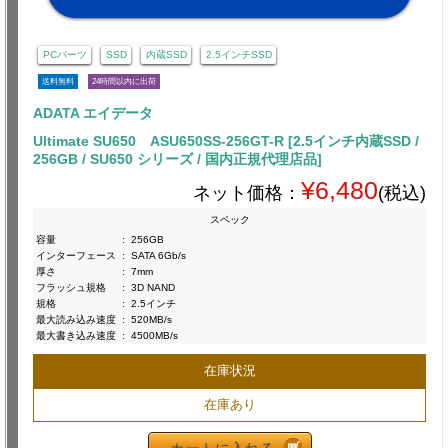
PCパーツ
SSD
内蔵SSD
2.5インチSSD
送料無料
24時間以内に出荷
ADATA エイデータ
Ultimate SU650 ASU650SS-256GT-R [2.5インチ内蔵SSD /
256GB / SU650 シリーズ / 国内正規代理店品]
¥6,480
ネット価格：
(税込)
スペック
容量
:
256GB
インターフェース
:
SATA 6Gb/s
厚さ
:
7mm
フラッシュ規格
:
3D NAND
規格
:
2.5インチ
最大読み込み速度
:
520MB/s
最大書き込み速度
:
4500MB/s
在庫状況
在庫あり