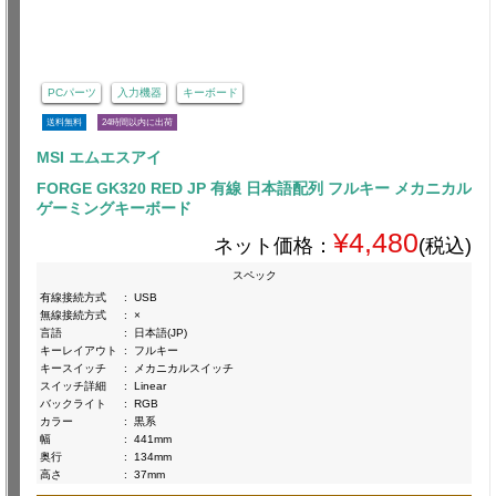
PCパーツ
入力機器
キーボード
送料無料
24時間以内に出荷
MSI エムエスアイ
FORGE GK320 RED JP 有線 日本語配列 フルキー メカニカル
ゲーミングキーボード
¥4,480
ネット価格：
(税込)
スペック
有線接続方式
:
USB
無線接続方式
:
×
言語
:
日本語(JP)
キーレイアウト
:
フルキー
キースイッチ
:
メカニカルスイッチ
スイッチ詳細
:
Linear
バックライト
:
RGB
カラー
:
黒系
幅
:
441mm
奥行
:
134mm
高さ
:
37mm