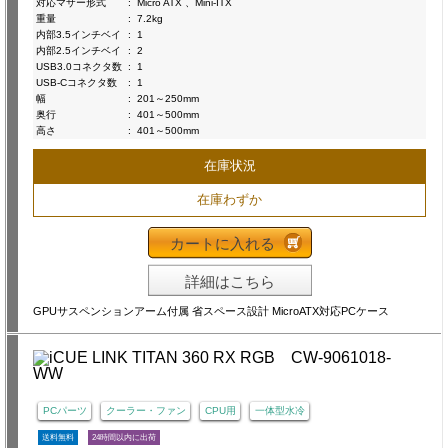
対応マザー形式
:
Micro ATX 、Mini-ITX
重量
:
7.2kg
内部3.5インチベイ
:
1
内部2.5インチベイ
:
2
USB3.0コネクタ数
:
1
USB-Cコネクタ数
:
1
幅
:
201～250mm
奥行
:
401～500mm
高さ
:
401～500mm
在庫状況
在庫わずか
カートに入れる
詳細はこちら
GPUサスペンションアーム付属 省スペース設計 MicroATX対応PCケース
PCパーツ
クーラー・ファン
CPU用
一体型水冷
送料無料
24時間以内に出荷