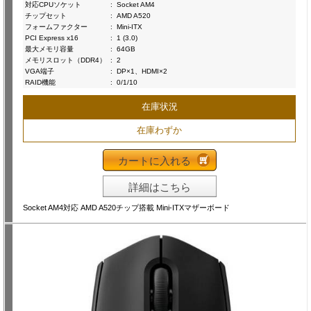
対応CPUソケット
:
Socket AM4
チップセット
:
AMD A520
フォームファクター
:
Mini-ITX
PCI Express x16
:
1 (3.0)
最大メモリ容量
:
64GB
メモリスロット（DDR4）
:
2
VGA端子
:
DP×1、HDMI×2
RAID機能
:
0/1/10
在庫状況
在庫わずか
カートに入れる
詳細はこちら
Socket AM4対応 AMD A520チップ搭載 Mini-ITXマザーボード