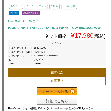
PCパーツ
クーラー・ファン
CPU用
一体型水冷
送料無料
24時間以内に出荷
CORSAIR コルセア
iCUE LINK TITAN 360 RX RGB White CW-9061021-WW
¥17,980
ネット価格：
(税込)
スペック
対応ソケット intel
:
1851/1700
対応ソケット AMD
:
AM5/AM4
ファンサイズ
:
120mm×3 （360mm）
色
:
ホワイト
LED
:
ARGB
在庫状況
在庫限り
カートに入れる
詳細はこちら
FlowDriveエンジン搭載 360mmラジエーター 一体型水冷CPUクーラー