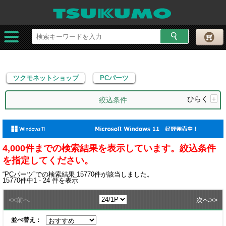
ツクモネットショップ
PCパーツ
ツクモネットショップ
PCパーツ
ひらく
+
絞込条件
4,000件までの検索結果を表示しています。絞込条件
を指定してください。
“
PCパーツ
”での検索結果
15770
件が該当しました。
15770
件中
1 - 24
件を表示
<<
>>
前へ
次へ
並べ替え：