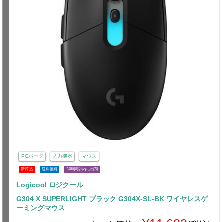
PCパーツ
入力機器
マウス
新商品
送料無料
24時間以内に出荷
Logicool ロジクール
G304 X SUPERLIGHT ブラック G304X-SL-BK ワイヤレスゲ
ーミングマウス