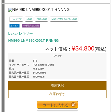
PCパーツ
SSD
内蔵SSD
M.2 NVMe Gen5 SSD
送料無料
24時間以内に出荷
Lexar レキサー
NM990 LNM990X001T-RNNNG
¥34,800
ネット価格：
(税込)
スペック
容量
:
1TB
インターフェース
:
PCI-Express Gen5
規格
:
M.2 2280
最大読み込み速度
:
14000MB/s
最大書き込み速度
:
7500MB/s
在庫状況
在庫わずか
カートに入れる