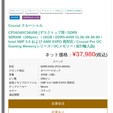
PCパーツ
メモリー
デスクトップ向け
DDR5 DIMM
送料無料
24時間以内に出荷
Crucial クルーシャル
CP16G60C36U5B [デスクトップ用 / DDR5
SDRAM（288pin） / 16GB / DDR5-6000 CL36-38-38-80 /
Intel XMP 3.0 および AMD EXPO 両対応 / Crucial Pro OC
Gaming Memoryシリーズ / OCメモリー / 並行輸入品]
¥37,980
ネット価格：
(税込)
スペック
対応
:
DDR5-6000 (PC5-48000)
クロック表記
:
オーバークロック
容量
:
16GB（1枚）
ピン数
:
288ピン
拡張メモリプロファイル
:
XMP 3.0 / AMD EXPO 両対応
チップメーカー
:
Micron
カラー
:
ブラック
保証期間
:
5年
在庫状況
在庫あり