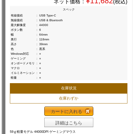
¥11,682
ネット価格：
(税込)
スペック
有線接続
:
USB Type-C
無線接続
:
USB & Bluetooth
最大解像度
:
44000
ボタン数
:
6
幅
:
64mm
奥行
:
118mm
高さ
:
39mm
色
:
黒系
Windows対応
:
○
ゲーミング
:
○
オンボードメモリ
:
○
マクロ
:
○
イルミネーション
:
○
軽量
:
○
在庫状況
在庫わずか
カートに入れる
詳細はこちら
59ｇ軽量モデル 44000DPI ゲーミングマウス