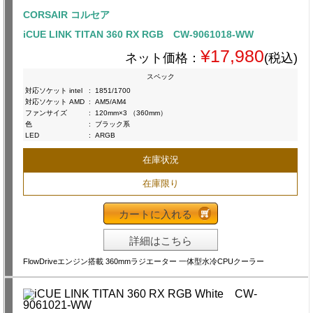
CORSAIR コルセア
iCUE LINK TITAN 360 RX RGB CW-9061018-WW
¥17,980
ネット価格：
(税込)
スペック
対応ソケット intel
:
1851/1700
対応ソケット AMD
:
AM5/AM4
ファンサイズ
:
120mm×3 （360mm）
色
:
ブラック系
LED
:
ARGB
在庫状況
在庫限り
カートに入れる
詳細はこちら
FlowDriveエンジン搭載 360mmラジエーター 一体型水冷CPUクーラー