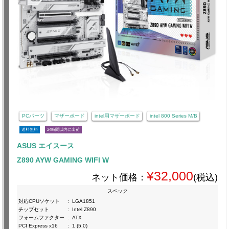
PCパーツ
マザーボード
intel用マザーボード
intel 800 Series M/B
送料無料
24時間以内に出荷
ASUS エイスース
Z890 AYW GAMING WIFI W
¥32,000
ネット価格：
(税込)
スペック
対応CPUソケット
:
LGA1851
チップセット
:
Intel Z890
フォームファクター
:
ATX
PCI Express x16
:
1 (5.0)