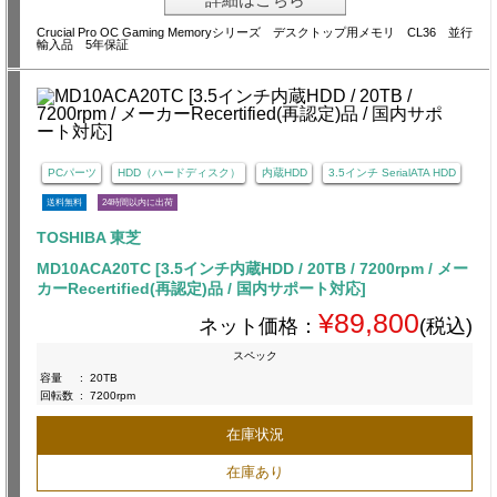
Crucial Pro OC Gaming Memoryシリーズ デスクトップ用メモリ CL36 並行
輸入品 5年保証
PCパーツ
HDD（ハードディスク）
内蔵HDD
3.5インチ SerialATA HDD
送料無料
24時間以内に出荷
TOSHIBA 東芝
MD10ACA20TC [3.5インチ内蔵HDD / 20TB / 7200rpm / メー
カーRecertified(再認定)品 / 国内サポート対応]
¥89,800
ネット価格：
(税込)
スペック
容量
:
20TB
回転数
:
7200rpm
在庫状況
在庫あり