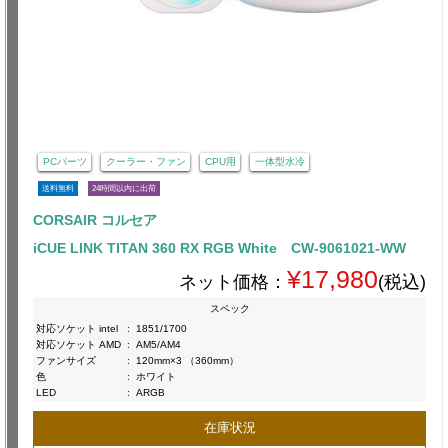
PCパーツ
クーラー・ファン
CPU用
一体型水冷
送料無料
24時間以内に出荷
CORSAIR コルセア
iCUE LINK TITAN 360 RX RGB White CW-9061021-WW
¥17,980
ネット価格：
(税込)
スペック
対応ソケット intel
:
1851/1700
対応ソケット AMD
:
AM5/AM4
ファンサイズ
:
120mm×3 （360mm）
色
:
ホワイト
LED
:
ARGB
在庫状況