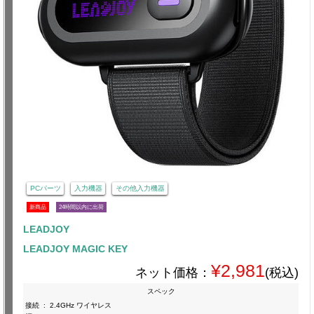
PCパーツ
入力機器
その他入力機器
新商品
24時間以内に出荷
LEADJOY
LEADJOY MAGIC KEY
¥2,981
ネット価格：
(税込)
スペック
接続
:
2.4GHz ワイヤレス