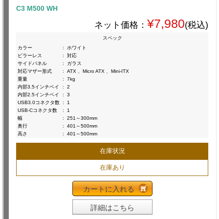
C3 M500 WH
¥7,980
ネット価格：
(税込)
スペック
カラー
:
ホワイト
ピラーレス
:
対応
サイドパネル
:
ガラス
対応マザー形式
:
ATX 、Micro ATX 、Mini-ITX
重量
:
7kg
内部3.5インチベイ
:
2
内部2.5インチベイ
:
3
USB3.0コネクタ数
:
1
USB-Cコネクタ数
:
1
幅
:
251～300mm
奥行
:
401～500mm
高さ
:
401～500mm
在庫状況
在庫あり
カートに入れる
詳細はこちら