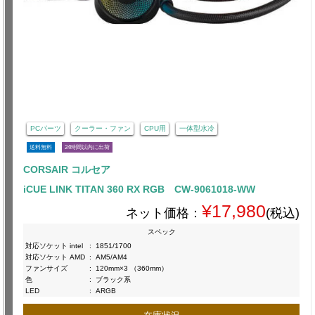
PCパーツ
クーラー・ファン
CPU用
一体型水冷
送料無料
24時間以内に出荷
CORSAIR コルセア
iCUE LINK TITAN 360 RX RGB CW-9061018-WW
¥17,980
ネット価格：
(税込)
スペック
対応ソケット intel
:
1851/1700
対応ソケット AMD
:
AM5/AM4
ファンサイズ
:
120mm×3 （360mm）
色
:
ブラック系
LED
:
ARGB