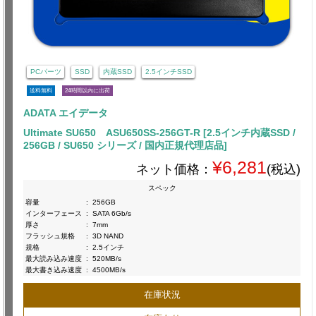
PCパーツ
SSD
内蔵SSD
2.5インチSSD
送料無料
24時間以内に出荷
ADATA エイデータ
Ultimate SU650 ASU650SS-256GT-R [2.5インチ内蔵SSD /
256GB / SU650 シリーズ / 国内正規代理店品]
¥6,281
ネット価格：
(税込)
スペック
容量
:
256GB
インターフェース
:
SATA 6Gb/s
厚さ
:
7mm
フラッシュ規格
:
3D NAND
規格
:
2.5インチ
最大読み込み速度
:
520MB/s
最大書き込み速度
:
4500MB/s
在庫状況