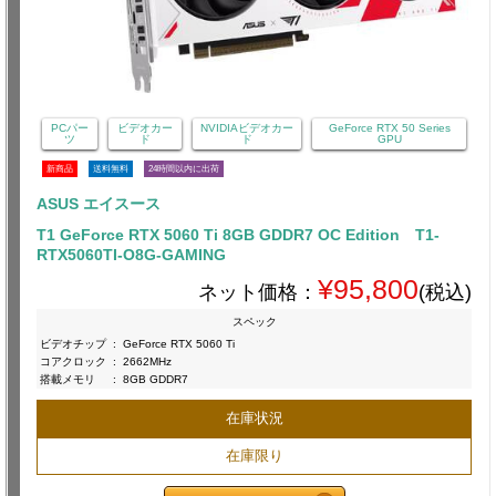
PCパー
ビデオカー
NVIDIAビデオカー
GeForce RTX 50 Series
ツ
ド
ド
GPU
新商品
送料無料
24時間以内に出荷
ASUS エイスース
T1 GeForce RTX 5060 Ti 8GB GDDR7 OC Edition T1-
RTX5060TI-O8G-GAMING
¥95,800
ネット価格：
(税込)
スペック
ビデオチップ
:
GeForce RTX 5060 Ti
コアクロック
:
2662MHz
搭載メモリ
:
8GB GDDR7
在庫状況
在庫限り