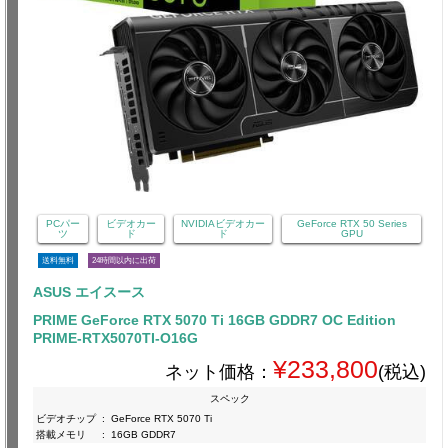
PCパー
ビデオカー
NVIDIAビデオカー
GeForce RTX 50 Series
ツ
ド
ド
GPU
送料無料
24時間以内に出荷
ASUS エイスース
PRIME GeForce RTX 5070 Ti 16GB GDDR7 OC Edition
PRIME-RTX5070TI-O16G
¥233,800
ネット価格：
(税込)
スペック
ビデオチップ
:
GeForce RTX 5070 Ti
搭載メモリ
:
16GB GDDR7