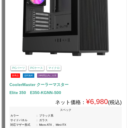
PCパーツ
PCケース
マイクロ
新商品
送料無料
24時間以内に出荷
CoolerMaster クーラーマスター
Elite 350 E350-KGNN-S00
¥6,980
ネット価格：
(税込)
スペック
カラー
:
ブラック系
サイドパネル
:
ガラス
対応マザー形式
:
Micro ATX 、Mini-ITX