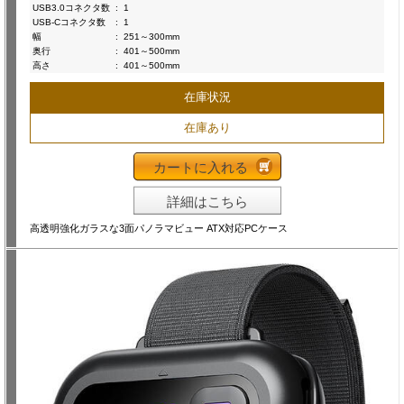
USB3.0コネクタ数
:
1
USB-Cコネクタ数
:
1
幅
:
251～300mm
奥行
:
401～500mm
高さ
:
401～500mm
在庫状況
在庫あり
カートに入れる
詳細はこちら
高透明強化ガラスな3面パノラマビュー ATX対応PCケース