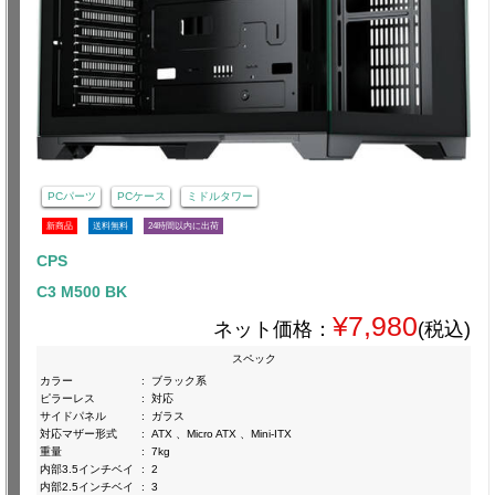
PCパーツ
PCケース
ミドルタワー
新商品
送料無料
24時間以内に出荷
CPS
C3 M500 BK
¥7,980
ネット価格：
(税込)
スペック
カラー
:
ブラック系
ピラーレス
:
対応
サイドパネル
:
ガラス
対応マザー形式
:
ATX 、Micro ATX 、Mini-ITX
重量
:
7kg
内部3.5インチベイ
:
2
内部2.5インチベイ
:
3