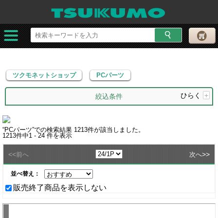
ツクモネットショップ
PCパーツ
ツクモネットショップ
PCパーツ
ひらく
+
絞込条件
“
PCパーツ
”での検索結果
1213
件が該当しました。
1213
件中
1 - 24
件を表示
<<
>>
前へ
次へ
並べ替え：
販売終了商品を表示しない