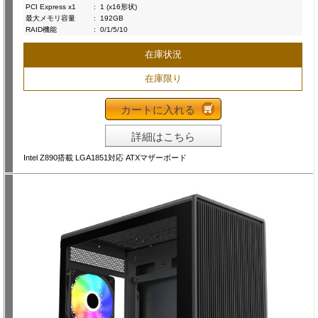
PCI Express x1
:
1 (x16形状)
最大メモリ容量
:
192GB
RAID機能
:
0/1/5/10
在庫状況
在庫限り
カートに入れる
詳細はこちら
Intel Z890搭載 LGA1851対応 ATXマザーボード