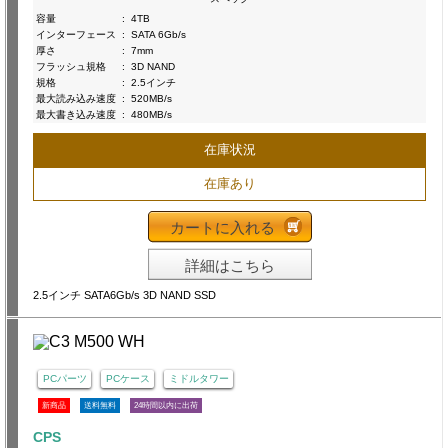
容量
:
4TB
インターフェース
:
SATA 6Gb/s
厚さ
:
7mm
フラッシュ規格
:
3D NAND
規格
:
2.5インチ
最大読み込み速度
:
520MB/s
最大書き込み速度
:
480MB/s
在庫状況
在庫あり
カートに入れる
詳細はこちら
2.5インチ SATA6Gb/s 3D NAND SSD
PCパーツ
PCケース
ミドルタワー
新商品
送料無料
24時間以内に出荷
CPS