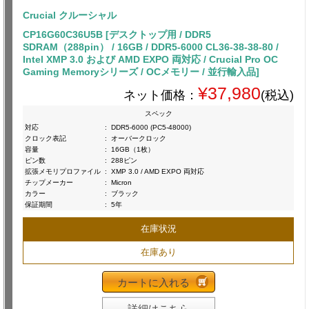
Crucial クルーシャル
CP16G60C36U5B [デスクトップ用 / DDR5
SDRAM（288pin） / 16GB / DDR5-6000 CL36-38-38-80 /
Intel XMP 3.0 および AMD EXPO 両対応 / Crucial Pro OC
Gaming Memoryシリーズ / OCメモリー / 並行輸入品]
¥37,980
ネット価格：
(税込)
スペック
対応
:
DDR5-6000 (PC5-48000)
クロック表記
:
オーバークロック
容量
:
16GB（1枚）
ピン数
:
288ピン
拡張メモリプロファイル
:
XMP 3.0 / AMD EXPO 両対応
チップメーカー
:
Micron
カラー
:
ブラック
保証期間
:
5年
在庫状況
在庫あり
カートに入れる
詳細はこちら