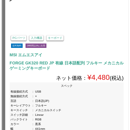
PCパーツ
入力機器
キーボード
送料無料
24時間以内に出荷
MSI エムエスアイ
FORGE GK320 RED JP 有線 日本語配列 フルキー メカニカル
ゲーミングキーボード
¥4,480
ネット価格：
(税込)
スペック
有線接続方式
:
USB
無線接続方式
:
×
言語
:
日本語(JP)
キーレイアウト
:
フルキー
キースイッチ
:
メカニカルスイッチ
スイッチ詳細
:
Linear
バックライト
:
RGB
カラー
:
黒系
幅
:
441mm