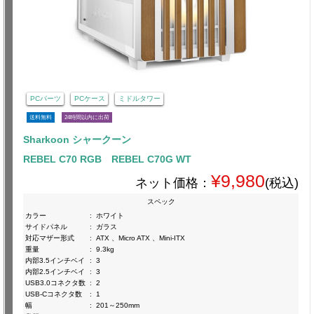
PCパーツ
PCケース
ミドルタワー
送料無料
24時間以内に出荷
Sharkoon シャークーン
REBEL C70 RGB REBEL C70G WT
¥9,980
ネット価格：
(税込)
スペック
カラー
:
ホワイト
サイドパネル
:
ガラス
対応マザー形式
:
ATX 、Micro ATX 、Mini-ITX
重量
:
9.3kg
内部3.5インチベイ
:
3
内部2.5インチベイ
:
3
USB3.0コネクタ数
:
2
USB-Cコネクタ数
:
1
幅
:
201～250mm