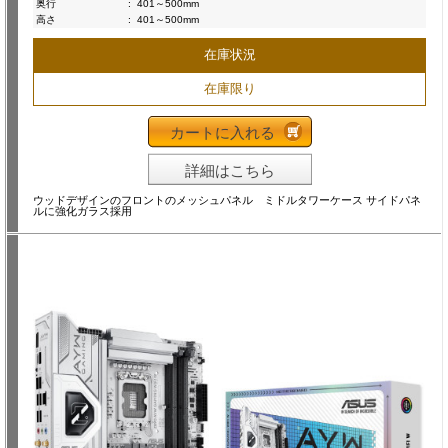
奥行
:
401～500mm
高さ
:
401～500mm
在庫状況
在庫限り
カートに入れる
詳細はこちら
ウッドデザインのフロントのメッシュパネル ミドルタワーケース サイドパネ
ルに強化ガラス採用