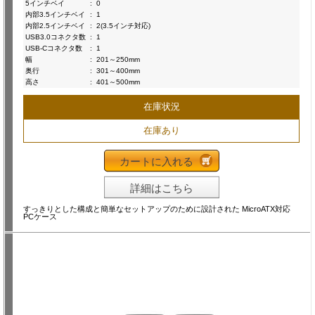
5インチベイ
:
0
内部3.5インチベイ
:
1
内部2.5インチベイ
:
2(3.5インチ対応)
USB3.0コネクタ数
:
1
USB-Cコネクタ数
:
1
幅
:
201～250mm
奥行
:
301～400mm
高さ
:
401～500mm
在庫状況
在庫あり
カートに入れる
詳細はこちら
すっきりとした構成と簡単なセットアップのために設計された MicroATX対応
PCケース