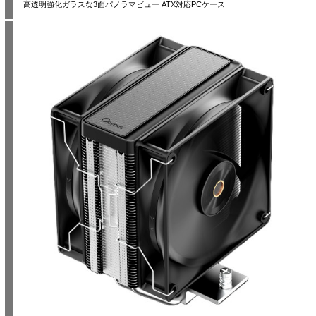
高透明強化ガラスな3面パノラマビュー ATX対応PCケース