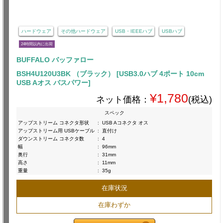
ハードウェア
その他ハードウェア
USB・IEEEハブ
USBハブ
24時間以内に出荷
BUFFALO バッファロー
BSH4U120U3BK （ブラック） [USB3.0ハブ 4ポート 10cm
USB Aオス バスパワー]
¥1,780
ネット価格：
(税込)
スペック
アップストリーム コネクタ形状
:
USB Aコネクタ オス
アップストリーム用 USBケーブル
:
直付け
ダウンストリーム コネクタ数
:
4
幅
:
96mm
奥行
:
31mm
高さ
:
11mm
重量
:
35g
在庫状況
在庫わずか