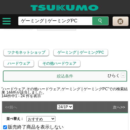
ツクモネットショップ
ゲーミング | ゲーミングPC
ハードウェア
その他ハードウェア
ツクモネットショップ
ゲーミング | ゲーミングPC
ハードウェア
その他ハードウェア
ひらく
+
絞込条件
“
ハードウェア,その他ハードウェア,ゲーミング | ゲーミングPC
”での検索結
果
144
件が該当しました。
144
件中
1 - 24
件を表示
<<
>>
前へ
次へ
並べ替え：
販売終了商品を表示しない