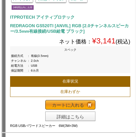
24時間以内に出荷
ITPROTECH アイティプロテック
REDRAGON GS520TI [ANVIL] RGB [2.0チャンネルスピーカ
ー/3.5mm有線接続/USB給電 ブラック]
¥3,141
ネット価格：
(税込)
スペック
接続方式
:
有線(3.5mm)
チャンネル
:
2.0ch
給電方法
:
USB
保証期間
:
6カ月
在庫状況
在庫わずか
カートに入れる
詳細はこちら
RGB USBパワードスピーカー 6W(3W+3W)