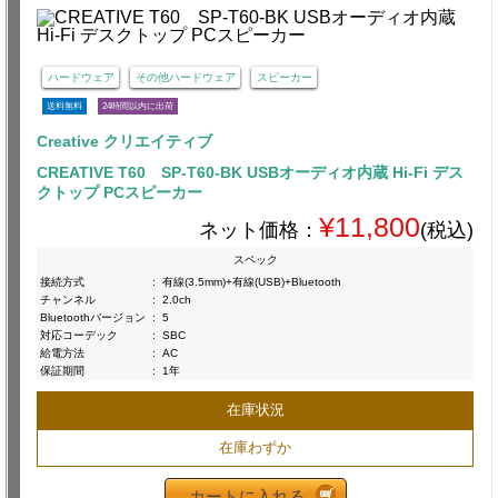
ハードウェア
その他ハードウェア
スピーカー
送料無料
24時間以内に出荷
Creative クリエイティブ
CREATIVE T60 SP-T60-BK USBオーディオ内蔵 Hi-Fi デス
クトップ PCスピーカー
¥11,800
ネット価格：
(税込)
スペック
接続方式
:
有線(3.5mm)+有線(USB)+Bluetooth
チャンネル
:
2.0ch
Bluetoothバージョン
:
5
対応コーデック
:
SBC
給電方法
:
AC
保証期間
:
1年
在庫状況
在庫わずか
カートに入れる