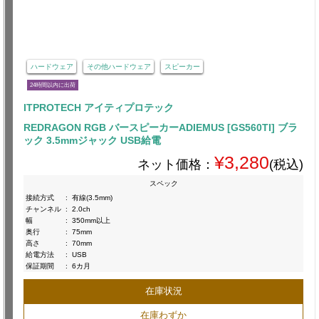
ハードウェア
その他ハードウェア
スピーカー
24時間以内に出荷
ITPROTECH アイティプロテック
REDRAGON RGB バースピーカーADIEMUS [GS560TI] ブラ
ック 3.5mmジャック USB給電
¥3,280
ネット価格：
(税込)
スペック
接続方式
:
有線(3.5mm)
チャンネル
:
2.0ch
幅
:
350mm以上
奥行
:
75mm
高さ
:
70mm
給電方法
:
USB
保証期間
:
6カ月
在庫状況
在庫わずか