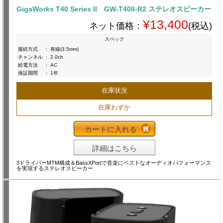
GigaWorks T40 Series II GW-T40II-R2 ステレオスピーカー
¥13,400
ネット価格：
(税込)
スペック
接続方式
:
有線(3.5mm)
チャンネル
:
2.0ch
給電方法
:
AC
保証期間
:
1年
在庫状況
在庫わずか
カートに入れる
詳細はこちら
3ドライバーMTM構成＆BassXPortで音楽にベストなオーディオパフォーマンス
を実現するステレオスピーカー