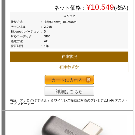
¥10,549
ネット価格：
(税込)
スペック
接続方式
:
有線(3.5mm)+Bluetooth
チャンネル
:
2.0ch
Bluetoothバージョン
:
5
対応コーデック
:
SBC
給電方法
:
AC
保証期間
:
1年
在庫状況
在庫わずか
カートに入れる
詳細はこちら
有線（アナログ/デジタル）＆ワイヤレス接続に対応のプレミアムHi-Fi デスクト
ップ スピーカー