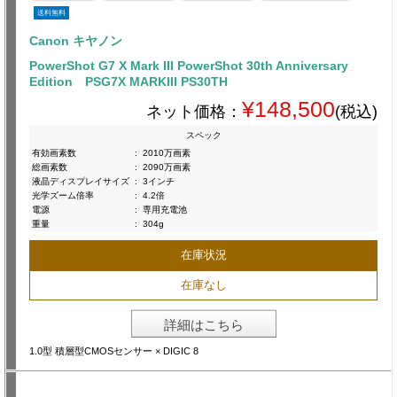
送料無料
Canon キヤノン
PowerShot G7 X Mark III PowerShot 30th Anniversary
Edition PSG7X MARKIII PS30TH
¥148,500
ネット価格：
(税込)
スペック
有効画素数
:
2010万画素
総画素数
:
2090万画素
液晶ディスプレイサイズ
:
3インチ
光学ズーム倍率
:
4.2倍
電源
:
専用充電池
重量
:
304g
在庫状況
在庫なし
詳細はこちら
1.0型 積層型CMOSセンサー × DIGIC 8