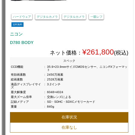
ハードウェア
デジタルカメラ
デジタルカメラ
一眼レフ
送料無料
ニコン
D780 BODY
¥261,800
ネット価格：
(税込)
スペック
CCD機能
:
35.9×23.9mmサイズCMOSセンサー、ニコンFXフォーマッ
ト
有効画素数
:
2450万画素
総画素数
:
2528万画素
液晶ディスプレイサイ
:
3.2インチ
ズ
最大解像度
:
6048×4024
最大ズーム倍率
:
交換レンズによる
記録メディア
:
SD・SDHC・SDXCメモリーカード
重量
:
840g
在庫状況
在庫なし