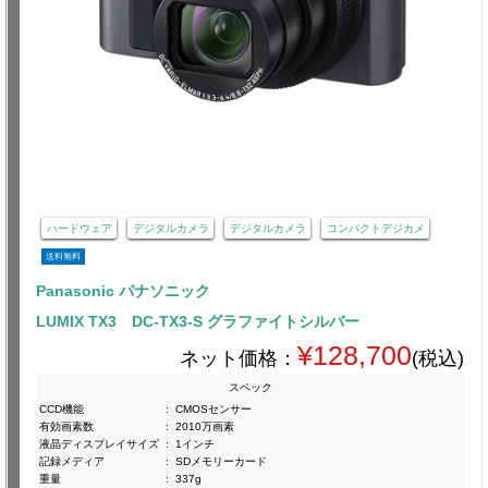
ハードウェア
デジタルカメラ
デジタルカメラ
コンパクトデジカメ
送料無料
Panasonic パナソニック
LUMIX TX3 DC-TX3-S グラファイトシルバー
¥128,700
ネット価格：
(税込)
スペック
CCD機能
:
CMOSセンサー
有効画素数
:
2010万画素
液晶ディスプレイサイズ
:
1インチ
記録メディア
:
SDメモリーカード
重量
:
337g