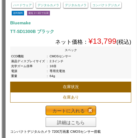
ハードウェア
デジタルカメラ
デジタルカメラ
コンパクトデジカメ
送料無料
最短 1〜3日で出荷
Bluemake
TT-SD1300B ブラック
¥13,799
ネット価格：
(税込)
スペック
CCD機能
:
CMOSセンサー
液晶ディスプレイサイズ
:
2.3インチ
光学ズーム倍率
:
16倍
電源
:
専用充電池
重量
:
64g
在庫状況
在庫あり
カートに入れる
詳細はこちら
コンパクトデジタルカメラ 7200万画素 CMOSセンサー搭載