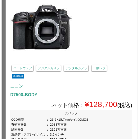
ハードウェア
デジタルカメラ
デジタルカメラ
一眼レフ
送料無料
ニコン
D7500-BODY
¥128,700
ネット価格：
(税込)
スペック
CCD機能
:
23.5×15.7mmサイズCMOS
有効画素数
:
2088万画素
総画素数
:
2151万画素
液晶ディスプレイサイズ
:
3.2インチ