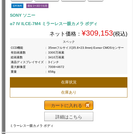
送料無料
最短 1〜3日で出荷
SONY ソニー
α7 IV ILCE-7M4 ミラーレス一眼カメラ ボディ
¥309,153
ネット価格：
(税込)
スペック
CCD機能
:
35mmフルサイズ(35.8×23.9mm) Exmor CMOSセンサー
有効画素数
:
3300万画素
総画素数
:
3410万画素
液晶ディスプレイサイズ
:
3インチ
最大解像度
:
7008×4672
重量
:
658g
在庫状況
在庫あり
カートに入れる
詳細はこちら
ミラーレス一眼カメラ ボディ