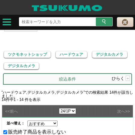
ツクモネットショップ
ハードウェア
デジタルカメラ
デジタルカメラ
ツクモネットショップ
ハードウェア
デジタルカメラ
デジタルカメラ
ひらく
+
絞込条件
“
ハードウェア,デジタルカメラ,デジタルカメラ
”での検索結果
14
件が該当し
ました。
14
件中
1 - 14
件を表示
<<
>>
前へ
次へ
並べ替え：
販売終了商品を表示しない