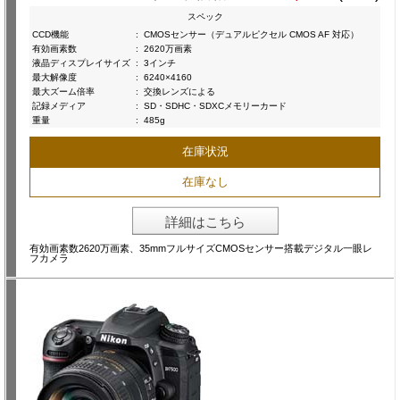
スペック
CCD機能
:
CMOSセンサー（デュアルピクセル CMOS AF 対応）
有効画素数
:
2620万画素
液晶ディスプレイサイズ
:
3インチ
最大解像度
:
6240×4160
最大ズーム倍率
:
交換レンズによる
記録メディア
:
SD・SDHC・SDXCメモリーカード
重量
:
485g
在庫状況
在庫なし
詳細はこちら
有効画素数2620万画素、35mmフルサイズCMOSセンサー搭載デジタル一眼レ
フカメラ