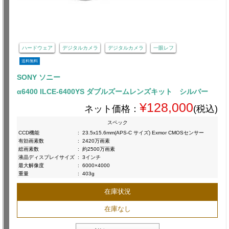
ハードウェア
デジタルカメラ
デジタルカメラ
一眼レフ
送料無料
SONY ソニー
α6400 ILCE-6400YS ダブルズームレンズキット シルバー
¥128,000
ネット価格：
(税込)
スペック
CCD機能
:
23.5x15.6mm(APS-C サイズ) Exmor CMOSセンサー
有効画素数
:
2420万画素
総画素数
:
約2500万画素
液晶ディスプレイサイズ
:
3インチ
最大解像度
:
6000×4000
重量
:
403g
在庫状況
在庫なし