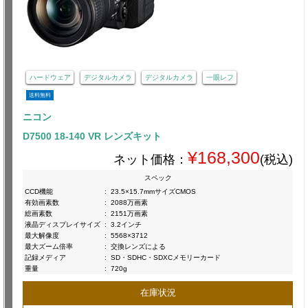
ハードウェア
デジタルカメラ
デジタルカメラ
一眼レフ
送料無料
ニコン
D7500 18-140 VR レンズキット
¥168,300
ネット価格：
(税込)
スペック
CCD機能
:
23.5×15.7mmサイズCMOS
有効画素数
:
2088万画素
総画素数
:
2151万画素
液晶ディスプレイサイズ
:
3.2インチ
最大解像度
:
5568×3712
最大ズーム倍率
:
交換レンズによる
記録メディア
:
SD・SDHC・SDXCメモリーカード
重量
:
720g
在庫状況