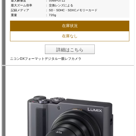
最大解像度
:
5568×3712
最大ズーム倍率
:
交換レンズによる
記録メディア
:
SD・SDHC・SDXCメモリーカード
重量
:
720g
在庫状況
在庫なし
詳細はこちら
ニコンDXフォーマットデジタル一眼レフカメラ