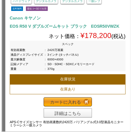
ハードウェア
デジタルカメラ
デジタルカメラ
一眼レフ
送料無料
最短 1〜3日で出荷
Canon キヤノン
EOS R50 V ダブルズームキット ブラック EOSR50VWZK
¥178,200
ネット価格：
(税込)
スペック
有効画素数
:
2420万画素
液晶ディスプレイサイズ
:
3インチ (タッチパネル)
最大解像度
:
6000×4000
記録メディア
:
SD・SDHC・SDXCメモリーカード
重量
:
370g
在庫状況
在庫あり
カートに入れる
詳細はこちら
APS-Cサイズセンサー 有効画素数約2420万 バリアングル式3.0型液晶モニター
ミラーレス一眼カメラ