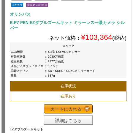
送料無料
最短 1〜3日で出荷
オリンパス
E-P7 PEN EZダブルズームキット ミラーレス一眼カメラ シル
バー
¥103,364
ネット価格：
(税込)
スペック
CCD機能
:
4/3型 LiveMOSセンサー
有効画素数
:
2030万画素
総画素数
:
2177万画素
液晶ディスプレイサイズ
:
3インチ
記録メディア
:
SD・SDHC・SDXCメモリーカード
重量
:
337g
在庫状況
在庫あり
カートに入れる
詳細はこちら
EZダブルズームキット