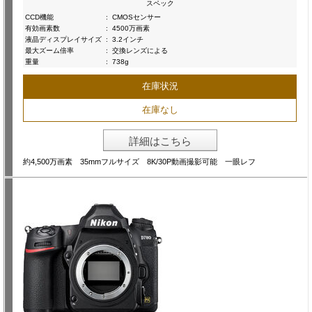
スペック
CCD機能
:
CMOSセンサー
有効画素数
:
4500万画素
液晶ディスプレイサイズ
:
3.2インチ
最大ズーム倍率
:
交換レンズによる
重量
:
738g
在庫状況
在庫なし
詳細はこちら
約4,500万画素 35mmフルサイズ 8K/30P動画撮影可能 一眼レフ