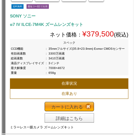
送料無料
最短 1〜3日で出荷
SONY ソニー
α7 IV ILCE-7M4K ズームレンズキット
¥379,500
ネット価格：
(税込)
スペック
CCD機能
:
35mmフルサイズ(35.8×23.9mm) Exmor CMOSセンサー
有効画素数
:
3300万画素
総画素数
:
3410万画素
液晶ディスプレイサイズ
:
3インチ
最大解像度
:
7008×4672
重量
:
658g
在庫状況
在庫あり
カートに入れる
詳細はこちら
ミラーレス一眼カメラ ズームレンズキット