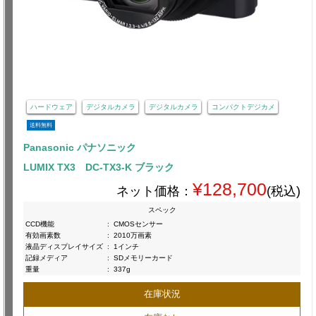
ハードウェア
デジタルカメラ
デジタルカメラ
コンパクトデジカメ
送料無料
Panasonic パナソニック
LUMIX TX3 DC-TX3-K ブラック
¥128,700
ネット価格：
(税込)
スペック
CCD機能
:
CMOSセンサー
有効画素数
:
2010万画素
液晶ディスプレイサイズ
:
1インチ
記録メディア
:
SDメモリーカード
重量
:
337g
在庫状況